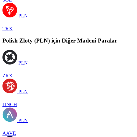
PLN
TRX
Polish Zloty (PLN) için Diğer Madeni Paralar
PLN
ZRX
PLN
1INCH
PLN
AAVE