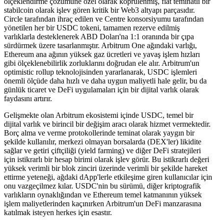
ölçeklendirme çözümüne özel olarak köprülenmiş, fiat teminatlı bir
stabilcoin olarak işlev gören kritik bir Web3 altyapı parçasıdır.
Circle tarafından ihraç edilen ve Centre konsorsiyumu tarafından
yönetilen her bir USDC tokeni, tamamen rezerve edilmiş
varlıklarla desteklenerek ABD Doları'na 1:1 oranında bir çıpa
sürdürmek üzere tasarlanmıştır. Arbitrum One ağındaki varlığı,
Ethereum ana ağının yüksek gaz ücretleri ve yavaş işlem hızları
gibi ölçeklenebilirlik zorluklarını doğrudan ele alır. Arbitrum'un
optimistic rollup teknolojisinden yararlanarak, USDC işlemleri
önemli ölçüde daha hızlı ve daha uygun maliyetli hale gelir, bu da
günlük ticaret ve DeFi uygulamaları için bir dijital varlık olarak
faydasını artırır.
Gelişmekte olan Arbitrum ekosistemi içinde USDC, temel bir
dijital varlık ve birincil bir değişim aracı olarak hizmet vermektedir.
Borç alma ve verme protokollerinde teminat olarak yaygın bir
şekilde kullanılır, merkezi olmayan borsalarda (DEX'ler) likidite
sağlar ve getiri çiftçiliği (yield farming) ve diğer DeFi stratejileri
için istikrarlı bir hesap birimi olarak işlev görür. Bu istikrarlı değeri
yüksek verimli bir blok zinciri üzerinde verimli bir şekilde hareket
ettirme yeteneği, ağdaki dApp'lerle etkileşime giren kullanıcılar için
onu vazgeçilmez kılar. USDC'nin bu sürümü, diğer kriptografik
varlıkların oynaklığından ve Ethereum temel katmanının yüksek
işlem maliyetlerinden kaçınırken Arbitrum'un DeFi manzarasına
katılmak isteyen herkes için esastır.