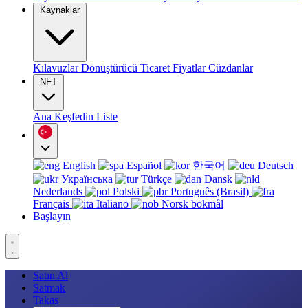
Kaynaklar
Kılavuzlar
Dönüştürücü
Ticaret
Fiyatlar
Cüzdanlar
NFT
Ana
Keşfedin
Liste
English
Español
한국어
Deutsch
Українська
Türkçe
Dansk
Nederlands
Polski
Português (Brasil)
Français
Italiano
Norsk bokmål
Başlayın
Satın Al
Satmak
Takas