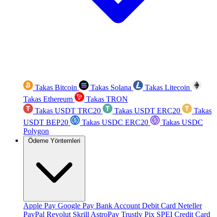
Takas Bitcoin
Takas Solana
Takas Litecoin
Takas Ethereum
Takas TRON
Takas USDT TRC20
Takas USDT ERC20
Takas
USDT BEP20
Takas USDC ERC20
Takas USDC
Polygon
Ödeme Yöntemleri
Apple Pay
Google Pay
Bank Account
Debit Card
Neteller
PayPal
Revolut
Skrill
AstroPay
Trustly
Pix
SPEI
Credit Card