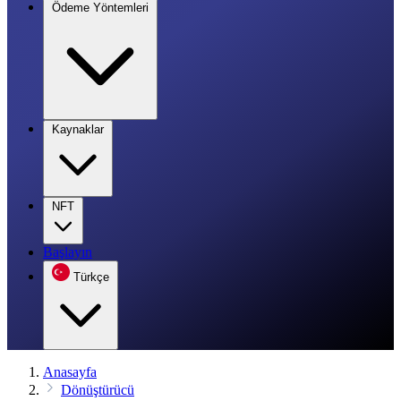
Ödeme Yöntemleri
Kaynaklar
NFT
Başlayın
Türkçe
Anasayfa
Dönüştürücü