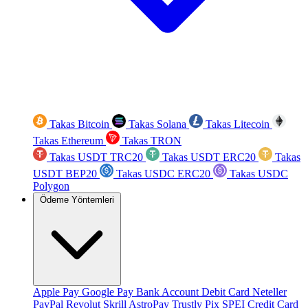
Takas Bitcoin
Takas Solana
Takas Litecoin
Takas Ethereum
Takas TRON
Takas USDT TRC20
Takas USDT ERC20
Takas
USDT BEP20
Takas USDC ERC20
Takas USDC
Polygon
Ödeme Yöntemleri
Apple Pay
Google Pay
Bank Account
Debit Card
Neteller
PayPal
Revolut
Skrill
AstroPay
Trustly
Pix
SPEI
Credit Card