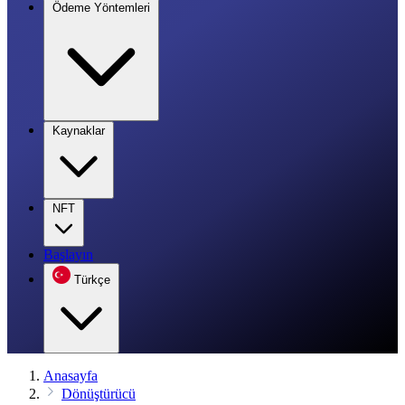
Ödeme Yöntemleri
Kaynaklar
NFT
Başlayın
Türkçe
Anasayfa
Dönüştürücü