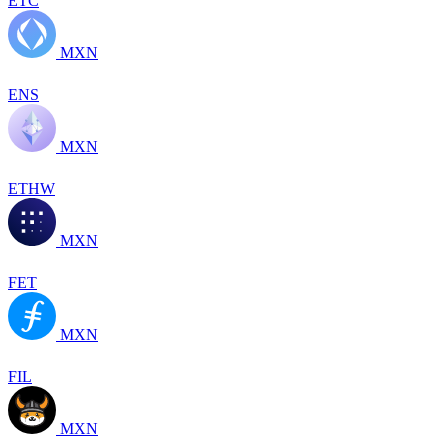
ETC
MXN
ENS
MXN
ETHW
MXN
FET
MXN
FIL
MXN