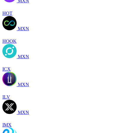
MXN
HOT
MXN
HOOK
MXN
ICX
MXN
ILV
MXN
IMX