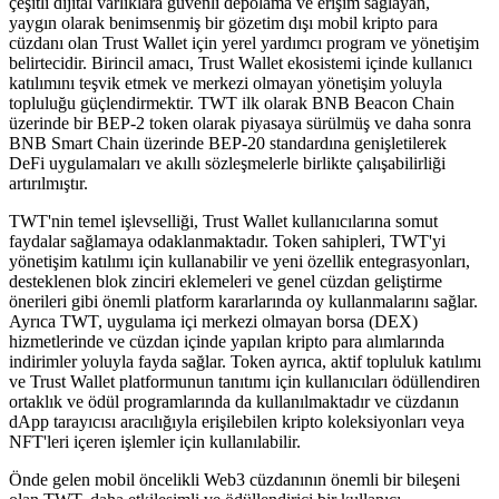
çeşitli dijital varlıklara güvenli depolama ve erişim sağlayan,
yaygın olarak benimsenmiş bir gözetim dışı mobil kripto para
cüzdanı olan Trust Wallet için yerel yardımcı program ve yönetişim
belirtecidir. Birincil amacı, Trust Wallet ekosistemi içinde kullanıcı
katılımını teşvik etmek ve merkezi olmayan yönetişim yoluyla
topluluğu güçlendirmektir. TWT ilk olarak BNB Beacon Chain
üzerinde bir BEP-2 token olarak piyasaya sürülmüş ve daha sonra
BNB Smart Chain üzerinde BEP-20 standardına genişletilerek
DeFi uygulamaları ve akıllı sözleşmelerle birlikte çalışabilirliği
artırılmıştır.
TWT'nin temel işlevselliği, Trust Wallet kullanıcılarına somut
faydalar sağlamaya odaklanmaktadır. Token sahipleri, TWT'yi
yönetişim katılımı için kullanabilir ve yeni özellik entegrasyonları,
desteklenen blok zinciri eklemeleri ve genel cüzdan geliştirme
önerileri gibi önemli platform kararlarında oy kullanmalarını sağlar.
Ayrıca TWT, uygulama içi merkezi olmayan borsa (DEX)
hizmetlerinde ve cüzdan içinde yapılan kripto para alımlarında
indirimler yoluyla fayda sağlar. Token ayrıca, aktif topluluk katılımı
ve Trust Wallet platformunun tanıtımı için kullanıcıları ödüllendiren
ortaklık ve ödül programlarında da kullanılmaktadır ve cüzdanın
dApp tarayıcısı aracılığıyla erişilebilen kripto koleksiyonları veya
NFT'leri içeren işlemler için kullanılabilir.
Önde gelen mobil öncelikli Web3 cüzdanının önemli bir bileşeni