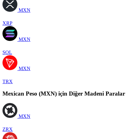
MXN
XRP
MXN
SOL
MXN
TRX
Mexican Peso (MXN) için Diğer Madeni Paralar
MXN
ZRX