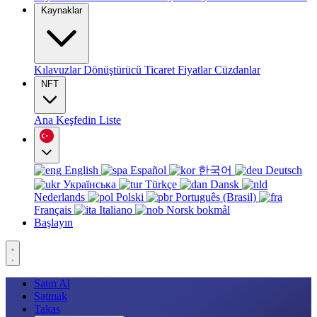
Kaynaklar
Kılavuzlar
Dönüştürücü
Ticaret
Fiyatlar
Cüzdanlar
NFT
Ana
Keşfedin
Liste
English
Español
한국어
Deutsch
Українська
Türkçe
Dansk
Nederlands
Polski
Português (Brasil)
Français
Italiano
Norsk bokmål
Başlayın
Satın Al
Satmak
Takas