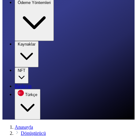
Ödeme Yöntemleri
Kaynaklar
NFT
Başlayın
Türkçe
Anasayfa
Dönüştürücü