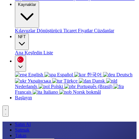
Kaynaklar
Kılavuzlar
Dönüştürücü
Ticaret
Fiyatlar
Cüzdanlar
NFT
Ana
Keşfedin
Liste
English
Español
한국어
Deutsch
Українська
Türkçe
Dansk
Nederlands
Polski
Português (Brasil)
Français
Italiano
Norsk bokmål
Başlayın
Satın Al
Satmak
Takas