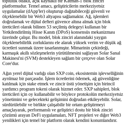
topluluk odaklı, açık kaynaklı bir Katman-1 blok zinciri
platformudur. Temel amacı, geliştiricilerin merkeziyetsiz
uygulamalar (dApp'ler) oluşturup dağıtabileceği güvenli ve
ölçeklenebilir bir Web3 altyapısı sağlamaktır. Ağ, işlemleri
doğrulamak ve dijital defteri güvence altına almak için blok
üreticileri olarak bilinen 53 seçilmiş delegeyi kullanan bir
Yetkilendirilmiş Hisse Kanıtı (DPoS) konsensüs mekanizması
üzerinde çalışır. Bu model, blok zinciri alanındaki yaygın
ölçeklenebilirlik zorluklarını ele alarak yüksek verim ve düşük ağ
ücretleri sunmak üzere tasarlanmıştır. Mimarinin çekirdeği,
karmaşık akıllı sözleşmelerin yürütülmesini sağlayan Solar Sanal
Makinesi'ni (SVM) destekleyen sağlam bir çerçeve olan Solar
Core'dur.
Ağın yerel dijital varlığı olan SXP coin, ekosistemin işlevselliğinin
ayrılmaz bir parçasıdır. İşlem ücretlerini ödemek, ağ güvenliğine
katılmak için stake etmek ve zincir üstü yönetişim için birincil
yardımcı program tokeni olarak hizmet eder. SXP sahipleri, blok
üreticileri için oy kullanabilir ve böylece protokolün merkeziyetsiz
yönetimini ve gelecekteki gelişimini doğrudan etkileyebilir. Solar,
sürdürülebilir ve birlikte çalışabilir bir ortam geliştirmeyi
amaçlayarak, performanslı ve geliştirici dostu bir blok zinciri
çözümü arayan DeFi uygulamaları, NFT projeleri ve diğer Web3
yenilikleri için temel bir platform olarak kendini konumlandırır.