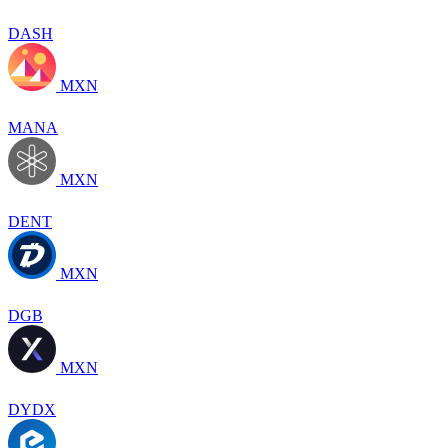
DASH
MXN
MANA
MXN
DENT
MXN
DGB
MXN
DYDX