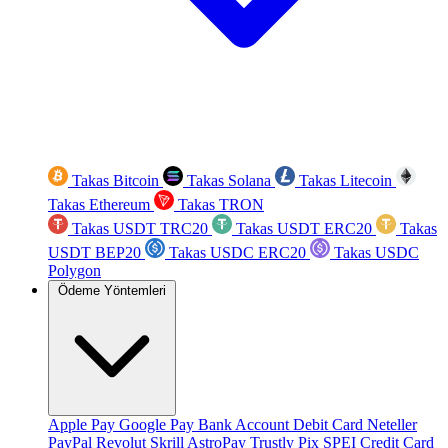
Takas Bitcoin
Takas Solana
Takas Litecoin
Takas Ethereum
Takas TRON
Takas USDT TRC20
Takas USDT ERC20
Takas
USDT BEP20
Takas USDC ERC20
Takas USDC
Polygon
Ödeme Yöntemleri
Apple Pay
Google Pay
Bank Account
Debit Card
Neteller
PayPal
Revolut
Skrill
AstroPay
Trustly
Pix
SPEI
Credit Card