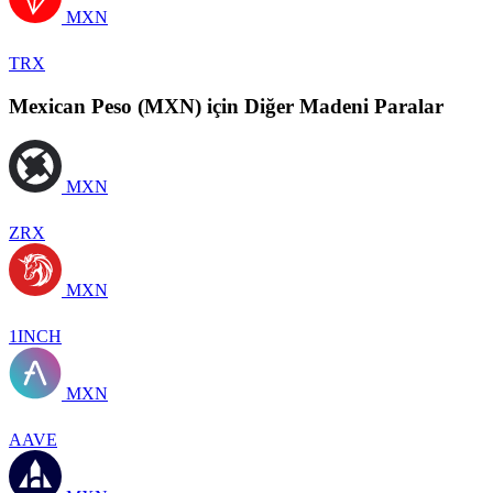
MXN
TRX
Mexican Peso (MXN) için Diğer Madeni Paralar
MXN
ZRX
MXN
1INCH
MXN
AAVE