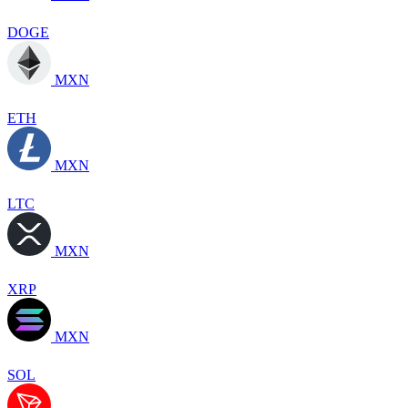
DOGE
MXN
ETH
MXN
LTC
MXN
XRP
MXN
SOL