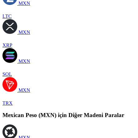
MXN
LTC
MXN
XRP
MXN
SOL
MXN
TRX
Mexican Peso (MXN) için Diğer Madeni Paralar
MXN