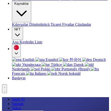
Kaynaklar
Kılavuzlar
Dönüştürücü
Ticaret
Fiyatlar
Cüzdanlar
NFT
Ana
Keşfedin
Liste
English
Español
한국어
Deutsch
Українська
Türkçe
Dansk
Nederlands
Polski
Português (Brasil)
Français
Italiano
Norsk bokmål
Başlayın
Satın Al
Satmak
Takas