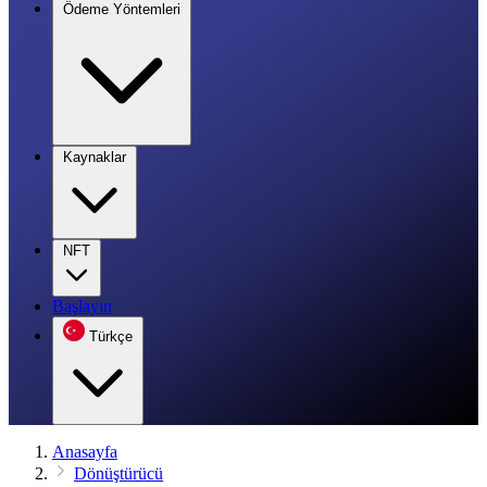
Ödeme Yöntemleri
Kaynaklar
NFT
Başlayın
Türkçe
Anasayfa
Dönüştürücü