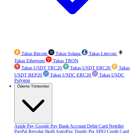
Takas Bitcoin
Takas Solana
Takas Litecoin
Takas Ethereum
Takas TRON
Takas USDT TRC20
Takas USDT ERC20
Takas
USDT BEP20
Takas USDC ERC20
Takas USDC
Polygon
Ödeme Yöntemleri
Apple Pay
Google Pay
Bank Account
Debit Card
Neteller
PayPal
Revolut
Skrill
AstroPay
Trustly
Pix
SPEI
Credit Card