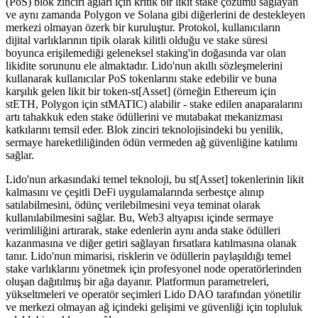
(PoS) blok zinciri ağları için kritik bir likit stake çözümü sağlayan
ve aynı zamanda Polygon ve Solana gibi diğerlerini de destekleyen
merkezi olmayan özerk bir kuruluştur. Protokol, kullanıcıların
dijital varlıklarının tipik olarak kilitli olduğu ve stake süresi
boyunca erişilemediği geleneksel staking'in doğasında var olan
likidite sorununu ele almaktadır. Lido'nun akıllı sözleşmelerini
kullanarak kullanıcılar PoS tokenlarını stake edebilir ve buna
karşılık gelen likit bir token-st[Asset] (örneğin Ethereum için
stETH, Polygon için stMATIC) alabilir - stake edilen anaparalarını
artı tahakkuk eden stake ödüllerini ve mutabakat mekanizması
katkılarını temsil eder. Blok zinciri teknolojisindeki bu yenilik,
sermaye hareketliliğinden ödün vermeden ağ güvenliğine katılımı
sağlar.
Lido'nun arkasındaki temel teknoloji, bu st[Asset] tokenlerinin likit
kalmasını ve çeşitli DeFi uygulamalarında serbestçe alınıp
satılabilmesini, ödünç verilebilmesini veya teminat olarak
kullanılabilmesini sağlar. Bu, Web3 altyapısı içinde sermaye
verimliliğini artırarak, stake edenlerin aynı anda stake ödülleri
kazanmasına ve diğer getiri sağlayan fırsatlara katılmasına olanak
tanır. Lido'nun mimarisi, risklerin ve ödüllerin paylaşıldığı temel
stake varlıklarını yönetmek için profesyonel node operatörlerinden
oluşan dağıtılmış bir ağa dayanır. Platformun parametreleri,
yükseltmeleri ve operatör seçimleri Lido DAO tarafından yönetilir
ve merkezi olmayan ağ içindeki gelişimi ve güvenliği için topluluk