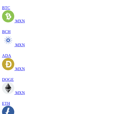
BTC
MXN
BCH
MXN
ADA
MXN
DOGE
MXN
ETH