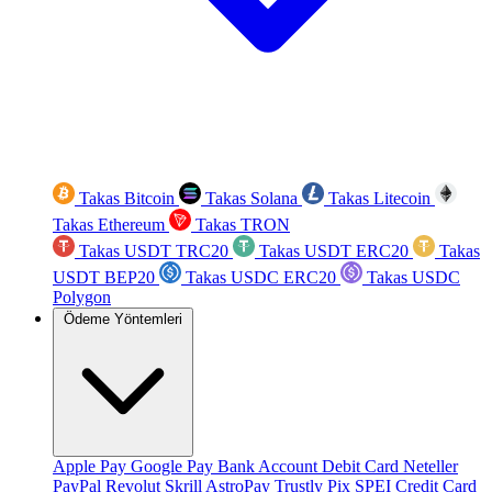
Takas Bitcoin
Takas Solana
Takas Litecoin
Takas Ethereum
Takas TRON
Takas USDT TRC20
Takas USDT ERC20
Takas
USDT BEP20
Takas USDC ERC20
Takas USDC
Polygon
Ödeme Yöntemleri
Apple Pay
Google Pay
Bank Account
Debit Card
Neteller
PayPal
Revolut
Skrill
AstroPay
Trustly
Pix
SPEI
Credit Card