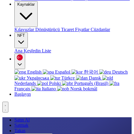
Kaynaklar
Kılavuzlar
Dönüştürücü
Ticaret
Fiyatlar
Cüzdanlar
NFT
Ana
Keşfedin
Liste
English
Español
한국어
Deutsch
Українська
Türkçe
Dansk
Nederlands
Polski
Português (Brasil)
Français
Italiano
Norsk bokmål
Başlayın
Satın Al
Satmak
Takas