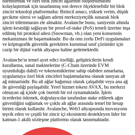
barındırmak ve özel blok zinciri ağlarının oluşturulmasını
kolaylaştırmak için tasarlanmış son derece ölçeklenebilir bir blok
zinciri teknoloji platformudur. Birincil amacı, yüksek verim, düşük
gecikme süresi ve sağlam ademi merkeziyetçilik sunarak blok
zinciri trilemmasını ele almaktır. Avalanche bunu, saniyenin altında
işlem kesinliği sağlayan bir proof-of-stake (PoS) temeli üzerine inşa
edilmiş bir protokol ailesi (Snowman, vb.) olan yeni konsensüs
mekanizması ile başarmaktadır. Bu da onu zorlu DeFi uygulamaları
ve kriptografik güvenlik gerektiren kurumsal sınıf çözümler için
cazip bir dijital varlık altyapısı haline getirmektedir.
Avalanche'ın temel ayırt edici özelliği, geliştiricilerin kendi
kurallarına, sanal makinelerine (C-Chain üzerinde EVM
uyumluluğu dahil) ve tokenomiklerine sahip olabilen ısmarlama,
uygulamaya özel blok zincirleri başlatmalarına olanak tanıyan alt
ağ mimarisidir. Bu alt ağlar bağımsız olarak çalışabilir veya ana ağ
ile güvenliği paylaşabilir. Yerel hizmet tokenı AVAX, bu merkezi
olmayan ağ içinde çok önemli bir rol oynamaktadır. İşlem
ücretlerini ödemek, doğrulayıcılar tarafından stake edilerek ağın
güvenliğini sağlamak ve çoklu alt ağlar arasında temel bir hesap
birimi olarak kullanılır. Avalanche, Web3 altyapısında inovasyonu
teşvik eden ve çeşitli bir zincir içi ekosistemi destekleyen lider bir
katman-1 akıllı sözleşme platformu olarak tanınmaktadır.