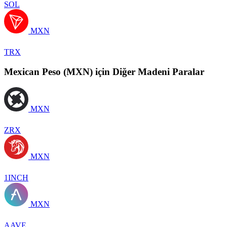
SOL
MXN
TRX
Mexican Peso (MXN) için Diğer Madeni Paralar
MXN
ZRX
MXN
1INCH
MXN
AAVE