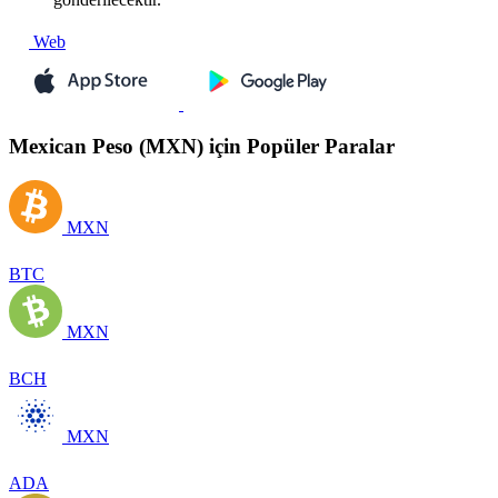
Web
Mexican Peso (MXN) için Popüler Paralar
MXN
BTC
MXN
BCH
MXN
ADA