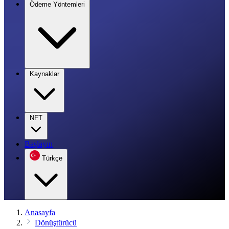
Ödeme Yöntemleri
Kaynaklar
NFT
Başlayın
Türkçe
Anasayfa
Dönüştürücü