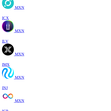
MXN
ICX
MXN
ILV
MXN
IMX
MXN
INJ
MXN