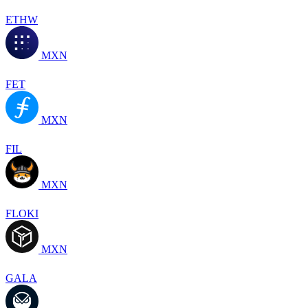
ETHW
MXN
FET
MXN
FIL
MXN
FLOKI
MXN
GALA