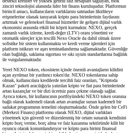
destekli krediler ve yüksek getirili faiz hesapları sağlayan, blok
zinciri teknolojisi alanında lider bir finans kuruluşudur. Platformun
birincil amacı, kullanıcıların varlıklarını satmadan likiditeye
erişmelerine olanak tanıyarak kripto para birimlerinin faydasını
artırmak ve geleneksel finansal hizmetler ile gelişen dijital varlık
ekonomisi arasında etkili bir köprü kurmaktır. NEXO, gerçek
zamanlı varlık izleme, kredi-değer (LTV) oranı yönetimi ve
otomatik süreçler için tescilli Nexo Oracle da dahil olmak üzere
sofistike bir sistem kullanmakta ve kredi verme işlemleri için
platform istikrarı ve aşırı teminatlandırma sağlamaktadır. Güvenliğe
olan bağlılığı, saklama sigortası ve sıkı uyum standartlarına bağlılık
ile vurgulanmaktadır.
Yerel NEXO token, ekosistem içinde önemli avantajların kilidini
açan ayrılmaz bir yardımcı token'dır. NEXO tokenlarına sahip
olmak, kullanıcılara kredilerde tercihli faiz oranları, "Kriptoda
Kazan" paketi aracılığıyla yatırılan kripto ve fiat para birimlerinde
artan kazançlar ve bir dizi ücretsiz para çekme olanağı sağlar.
Ayrıca token, bir kullanıcının portföyündeki NEXO token oranına
bağlı olarak kademeli olarak artan avantajlar sunan kademeli bir
sadakat programının temelini oluşturmaktadır. Önde gelen bir CeFi
(Merkezi Finans) platformu olarak NEXO, dijital varlıkları
yönetmek için güvenli ve düzenlenmiş bir ortam sunarak kendisini
kripto borç verme, borç alma ve faiz kazanma sektöründe kilit bir
oyuncu olarak konumlandırıyor ve kripto para birimi finansal