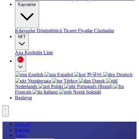
Kaynaklar
Kılavuzlar
Dönüştürücü
Ticaret
Fiyatlar
Cüzdanlar
NFT
Ana
Keşfedin
Liste
English
Español
한국어
Deutsch
Українська
Türkçe
Dansk
Nederlands
Polski
Português (Brasil)
Français
Italiano
Norsk bokmål
Başlayın
Satın Al
Satmak
Takas