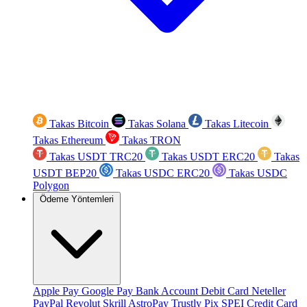
Takas Bitcoin
Takas Solana
Takas Litecoin
Takas Ethereum
Takas TRON
Takas USDT TRC20
Takas USDT ERC20
Takas
USDT BEP20
Takas USDC ERC20
Takas USDC
Polygon
Ödeme Yöntemleri
Apple Pay
Google Pay
Bank Account
Debit Card
Neteller
PayPal
Revolut
Skrill
AstroPay
Trustly
Pix
SPEI
Credit Card