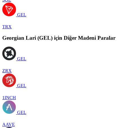
GEL
TRX
Georgian Lari (GEL) için Diğer Madeni Paralar
GEL
ZRX
GEL
1INCH
GEL
AAVE