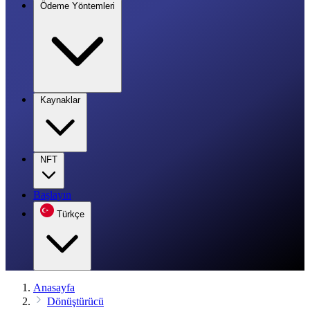
Ödeme Yöntemleri
Kaynaklar
NFT
Başlayın
Türkçe
Anasayfa
Dönüştürücü