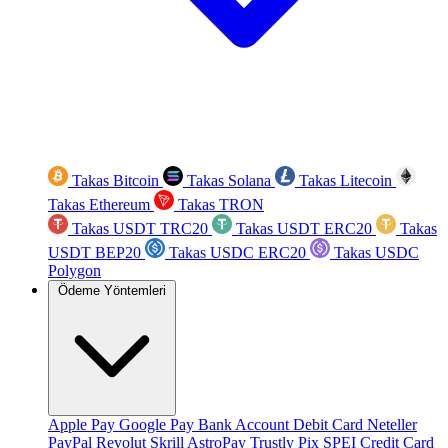
Takas Bitcoin
Takas Solana
Takas Litecoin
Takas Ethereum
Takas TRON
Takas USDT TRC20
Takas USDT ERC20
Takas
USDT BEP20
Takas USDC ERC20
Takas USDC
Polygon
Ödeme Yöntemleri
Apple Pay
Google Pay
Bank Account
Debit Card
Neteller
PayPal
Revolut
Skrill
AstroPay
Trustly
Pix
SPEI
Credit Card