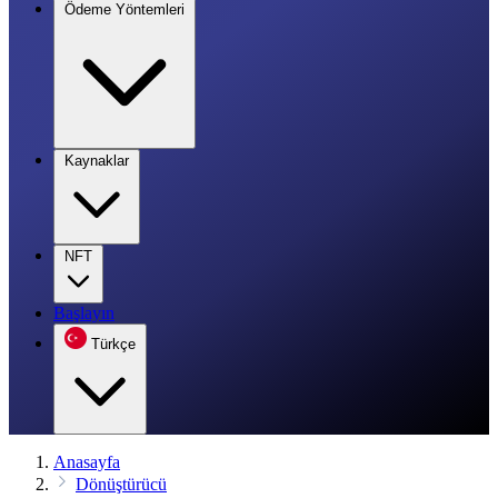
Ödeme Yöntemleri
Kaynaklar
NFT
Başlayın
Türkçe
Anasayfa
Dönüştürücü