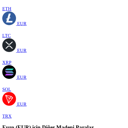
ETH
EUR
LTC
EUR
XRP
EUR
SOL
EUR
TRX
Euro (EUR) için Diğer Madeni Paralar