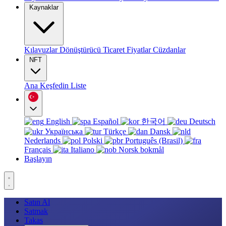
Kaynaklar
Kılavuzlar
Dönüştürücü
Ticaret
Fiyatlar
Cüzdanlar
NFT
Ana
Keşfedin
Liste
English
Español
한국어
Deutsch
Українська
Türkçe
Dansk
Nederlands
Polski
Português (Brasil)
Français
Italiano
Norsk bokmål
Başlayın
Satın Al
Satmak
Takas