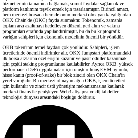
hizmetlerinin tamamına bağlamak, somut faydalar sağlamak ve
platform katılımını teşvik etmek için tasarlanmıştır. Birincil amacı,
hem merkezi borsada hem de onun merkezi olmayan karşılığı olan
OKX Chain'de (OKC) fayda sunmaktır. Tokenomik, zamanla
toplam arzı azaltmayı hedefleyen düzenli geri alım ve yakma
programları etrafında yapılandırılmıştır, bu da bu kriptografik
varlığın sahipleri için ekonomik modelinin önemli bir yönüdür.
OKB token'ının temel faydası çok yönlüdür. Sahipleri, işlem
ücretlerinde önemli indirimler alır, OKX Jumpstart platformundaki
ilk borsa arzlarına özel erişim kazanır ve pasif ödüller kazanmak
için çeşitli staking programlarına katılabilirler. Ayrıca OKB, yüksek
performanslı DeFi uygulamaları için oluşturulmuş EVM uyumlu,
hisse kanıtı (proof-of-stake) bir blok zinciri olan OKX Chain'in
yerel varlığıdır. Bu merkezi olmayan ağda OKB, işlem ücretleri
için kullanılır ve zincir üstü yönetişim mekanizmasına katılarak
merkezi finans ile genişleyen Web3 altyapısı ve dijital defter
teknolojisi dünyası arasındaki boşluğu doldurur.