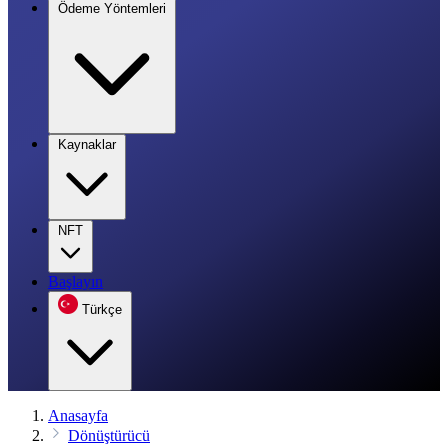
Ödeme Yöntemleri
Kaynaklar
NFT
Başlayın
Türkçe
Anasayfa
Dönüştürücü