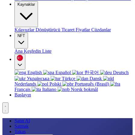
Kaynaklar
Kılavuzlar
Dönüştürücü
Ticaret
Fiyatlar
Cüzdanlar
NFT
Ana
Keşfedin
Liste
English
Español
한국어
Deutsch
Українська
Türkçe
Dansk
Nederlands
Polski
Português (Brasil)
Français
Italiano
Norsk bokmål
Başlayın
Satın Al
Satmak
Takas