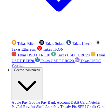
Takas Bitcoin
Takas Solana
Takas Litecoin
Takas Ethereum
Takas TRON
Takas USDT TRC20
Takas USDT ERC20
Takas
USDT BEP20
Takas USDC ERC20
Takas USDC
Polygon
Ödeme Yöntemleri
Apple Pay
Google Pay
Bank Account
Debit Card
Neteller
PayPal
Revolut
Skrill
AstroPay
Trustly
Pix
SPEI
Credit Card