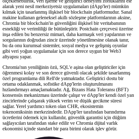
ölçeklenebilirlik, veri işleme ve geliştirici deneyimi zorluklarını ele
alarak yeni nesil merkeziyetsiz uygulamaları (dApp'ler) mümkün
kılmak için tasarlanmış ilişkisel bir blockchain platformudur. Sanal
makine kullanan geleneksel akıllı sözleşme platformlarının aksine,
Chromia bir blockchain'in güvenliğini ilişkisel bir veritabanının
esnekliği ve verimliliği ile bütünleştirir. Postchain çerçevesi üzerine
inşa edilen bu benzersiz mimari, daha karmaşık veri yapılarının ve
sorgularının doğrudan zincir üzerinde yönetilmesine olanak tanır,
bu da onu kurumsal sistemler, sosyal medya ve gelişmiş oyunlar
gibi veri yoğun uygulamalar için son derece uygun bir Web3
altyapısı yapar.
Chromia'nın yeniliğinin özü, SQL'e aşina olan geliştiriciler için
öğrenmesi kolay ve son derece güvenli olacak şekilde tasarlanmış
özel programlama dili Rell'de yatmaktadır. Geliştirici dostu bir
ortama odaklanmak, sofistike dApp'lerin oluşturulmasını
hızlandırmayı amaçlamaktadır. Ağ, Bizans Hata Toleransı (BFT)
konsensüs mekanizması üzerinde çalışır ve dApp'ler kendi özel yan
zincirlerinde çalışarak yüksek verim ve düşük gecikme süresi
sağlar. Yerel yardımcı token olan CHR, ekosistemin
tokenomiksinin merkezindedir. DApp'ler tarafından barındırma
ücretlerini ödemek için kullanılır, güvenlik garantisi için düğüm
sağlayıcıları tarafından stake edilir ve Chromia dijital varlık
ekonomisi içinde standart bir para birimi olarak işlev görür.