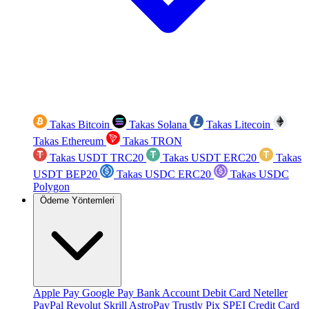
Takas Bitcoin
Takas Solana
Takas Litecoin
Takas Ethereum
Takas TRON
Takas USDT TRC20
Takas USDT ERC20
Takas
USDT BEP20
Takas USDC ERC20
Takas USDC
Polygon
Ödeme Yöntemleri
Apple Pay
Google Pay
Bank Account
Debit Card
Neteller
PayPal
Revolut
Skrill
AstroPay
Trustly
Pix
SPEI
Credit Card