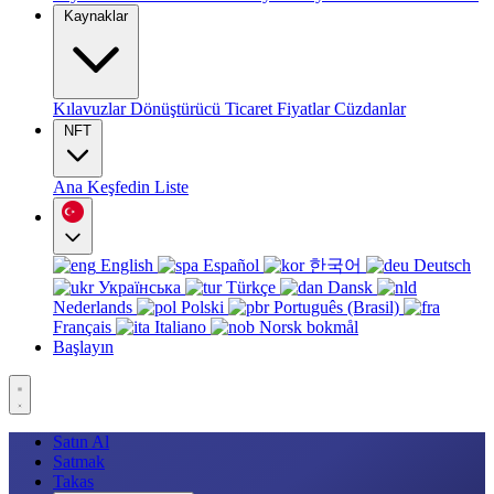
Kaynaklar
Kılavuzlar
Dönüştürücü
Ticaret
Fiyatlar
Cüzdanlar
NFT
Ana
Keşfedin
Liste
English
Español
한국어
Deutsch
Українська
Türkçe
Dansk
Nederlands
Polski
Português (Brasil)
Français
Italiano
Norsk bokmål
Başlayın
Satın Al
Satmak
Takas