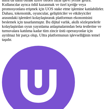
alımı da dahil olmak üzere birden fazla işlevi yerine getirir.
Kullanıcılar ayrıca ödül kazanmak ve özel içeriğe veya
promosyonlara erişmek için UOS stake etme işlemine katılabilirler.
Dahası, tokenomik, oyuncular, geliştiriciler ve etkileyiciler
arasındaki işlemleri kolaylaştırarak platformun ekonomisini
beslemek için tasarlanmıştır. Bu dijital varlık, akıllı sözleşmelerle
kolaylaştırılan oyun yayınlama anlaşmalarından beta testlerine ve
turnuvalara katılıma kadar tüm zincir üstü operasyonlar için
ayrılmaz bir parça olup, Ultra platformunun işlevselliğinin temel
taşıdır.