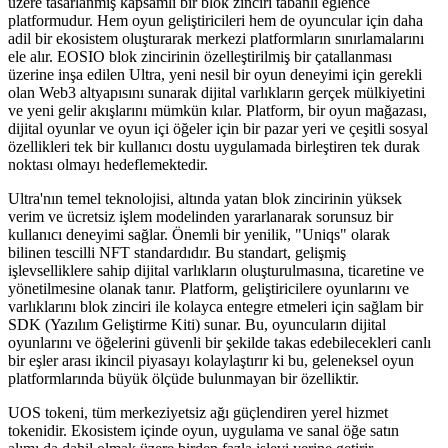
üzere tasarlanmış kapsamlı bir blok zinciri tabanlı eğlence
platformudur. Hem oyun geliştiricileri hem de oyuncular için daha
adil bir ekosistem oluşturarak merkezi platformların sınırlamalarını
ele alır. EOSIO blok zincirinin özelleştirilmiş bir çatallanması
üzerine inşa edilen Ultra, yeni nesil bir oyun deneyimi için gerekli
olan Web3 altyapısını sunarak dijital varlıkların gerçek mülkiyetini
ve yeni gelir akışlarını mümkün kılar. Platform, bir oyun mağazası,
dijital oyunlar ve oyun içi öğeler için bir pazar yeri ve çeşitli sosyal
özellikleri tek bir kullanıcı dostu uygulamada birleştiren tek durak
noktası olmayı hedeflemektedir.
Ultra'nın temel teknolojisi, altında yatan blok zincirinin yüksek
verim ve ücretsiz işlem modelinden yararlanarak sorunsuz bir
kullanıcı deneyimi sağlar. Önemli bir yenilik, "Uniqs" olarak
bilinen tescilli NFT standardıdır. Bu standart, gelişmiş
işlevselliklere sahip dijital varlıkların oluşturulmasına, ticaretine ve
yönetilmesine olanak tanır. Platform, geliştiricilere oyunlarını ve
varlıklarını blok zinciri ile kolayca entegre etmeleri için sağlam bir
SDK (Yazılım Geliştirme Kiti) sunar. Bu, oyuncuların dijital
oyunlarını ve öğelerini güvenli bir şekilde takas edebilecekleri canlı
bir eşler arası ikincil piyasayı kolaylaştırır ki bu, geleneksel oyun
platformlarında büyük ölçüde bulunmayan bir özelliktir.
UOS tokeni, tüm merkeziyetsiz ağı güçlendiren yerel hizmet
tokenidir. Ekosistem içinde oyun, uygulama ve sanal öğe satın