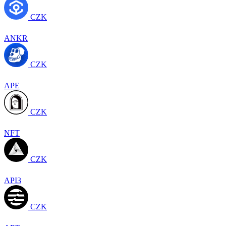
CZK
ANKR
CZK
APE
CZK
NFT
CZK
API3
CZK