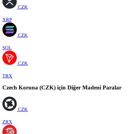
CZK
XRP
CZK
SOL
CZK
TRX
Czech Koruna (CZK) için Diğer Madeni Paralar
CZK
ZRX