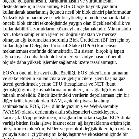
ölçekte geliştirilmesini, barındırılmasını ve yürütülmesini
desteklemek için tasarlanmış, EOSIO açık kaynak yazılımı
kullanılarak tasarlanmış üçüncü nesil bir blok zinciri platformudur.
Yüksek işlem hacmi ve esnek bir yönetişim modeli sunarak daha
önceki blok zinciri teknolojisinde yaygın olan ölçeklenebilirlik ve
kullanılabilirlik zorluklarını çözmeyi amaçlamaktadır. Mimarisinin
özü, token sahiplerinin işlemleri doğrulamaktan ve merkezi
olmayan ağı korumaktan sorumlu Blok Üreticileri (BP'ler) için oy
kullandığı bir Delegated Proof-of-Stake (DPoS) konsensüs
mekanizması etrafında dönmektedir. Bu sistem, birçok iş ispatı
ağına kıyasla daha hızlı blok süreleri ve saniye başına önemli
ölçüde daha yüksek işlemler sağlamak üzere tasarlanmıştır.
EOS'un önemli bir ayırt edici özelliği, EOS token'larını tutmanın
ve stake etmenin kullanıcılara ve geliştiricilere işlem başına gaz
ücreti gerektirmek yerine CPU (hesaplama) ve NET (bant
genişliği) gibi ağ kaynaklarına orantılı erişim sağladığı kaynak
tabanlı modelidir. Zincir üzerindeki verilerin depolanması için bir
diğer kritik kaynak olan RAM, açık bir piyasada alınıp
satılmaktadır. EOS, C++ dilinde yazılmış ve WebAssembly
(WASM) olarak derlenmiş akıllı sözleşmeleri destekleyerek
karmaşık dApp geliştirme için sağlam bir ortam sağlar. EOS dijital
varlığı birden fazla işleve hizmet eder: ağ kaynaklarına erişim için
bir yardımcı token'dır, BP'ler ve protokol değişiklikleri için oylama
yoluyla zincir içi yönetişimi kolaylaştırır ve ekosistemi içinde bir