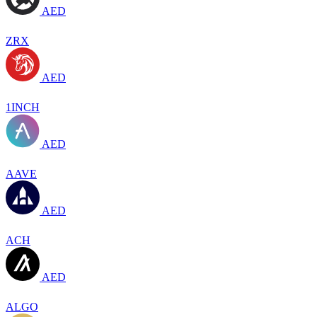
AED
ZRX
AED
1INCH
AED
AAVE
AED
ACH
AED
ALGO