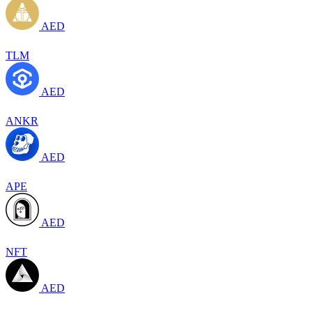
AED
TLM
AED
ANKR
AED
APE
AED
NFT
AED