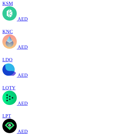
KSM
AED
KNC
AED
LDO
AED
LQTY
AED
LPT
AED