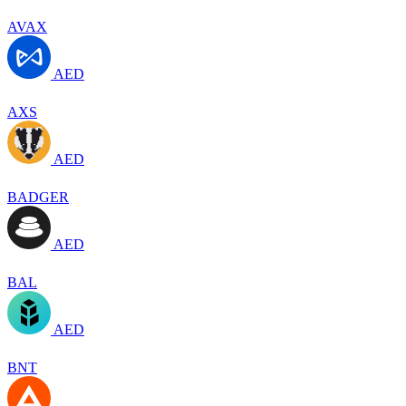
AVAX
AED
AXS
AED
BADGER
AED
BAL
AED
BNT