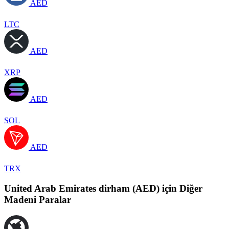
AED
LTC
AED
XRP
AED
SOL
AED
TRX
United Arab Emirates dirham (AED) için Diğer
Madeni Paralar