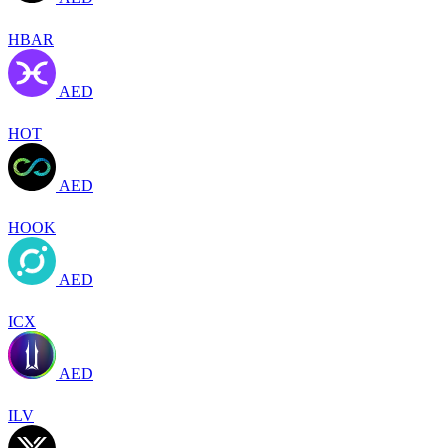
HBAR
AED
HOT
AED
HOOK
AED
ICX
AED
ILV