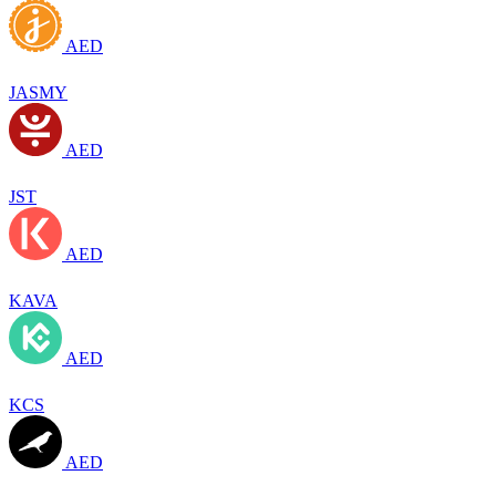
AED
JASMY
AED
JST
AED
KAVA
AED
KCS
AED