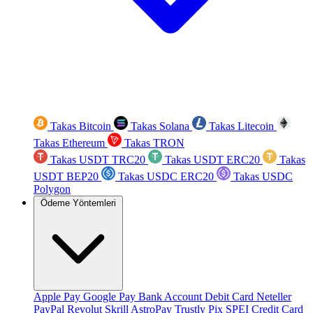
Takas Bitcoin
Takas Solana
Takas Litecoin
Takas Ethereum
Takas TRON
Takas USDT TRC20
Takas USDT ERC20
Takas
USDT BEP20
Takas USDC ERC20
Takas USDC
Polygon
Ödeme Yöntemleri
Apple Pay
Google Pay
Bank Account
Debit Card
Neteller
PayPal
Revolut
Skrill
AstroPay
Trustly
Pix
SPEI
Credit Card