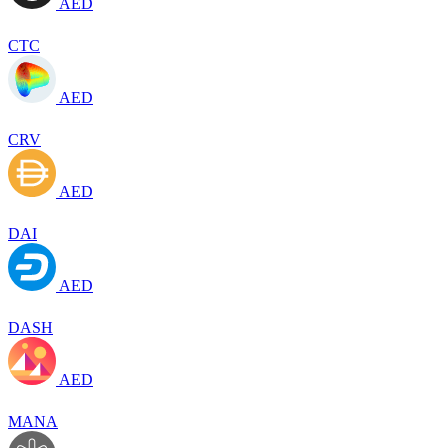
AED
CTC
AED
CRV
AED
DAI
AED
DASH
AED
MANA