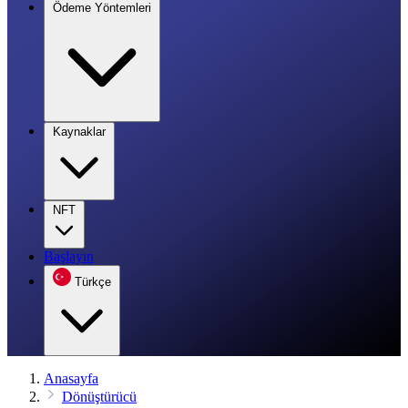
Ödeme Yöntemleri
Kaynaklar
NFT
Başlayın
Türkçe
Anasayfa
Dönüştürücü