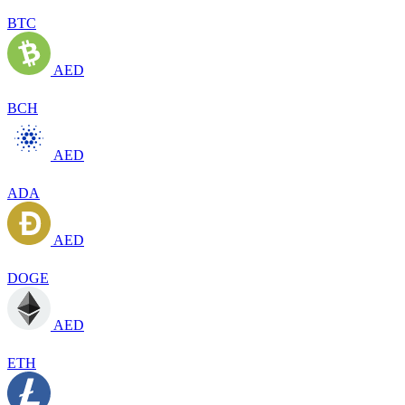
BTC
AED
BCH
AED
ADA
AED
DOGE
AED
ETH