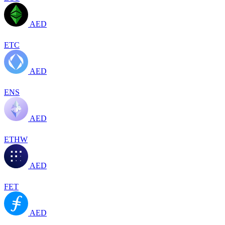
AED
ETC
AED
ENS
AED
ETHW
AED
FET
AED