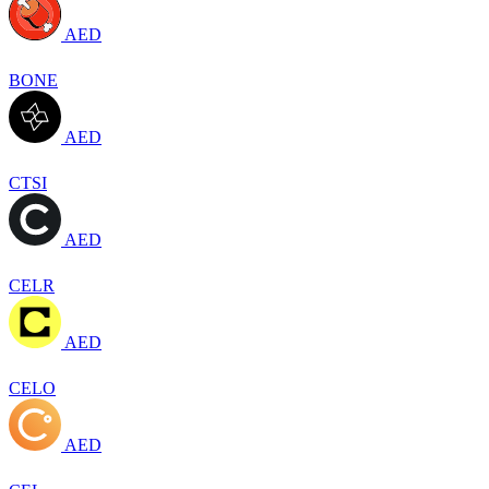
AED
BONE
AED
CTSI
AED
CELR
AED
CELO
AED