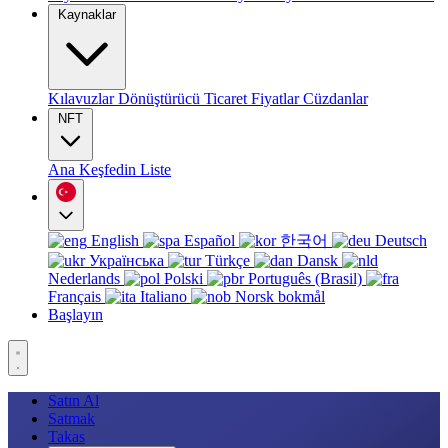
Kaynaklar
Kılavuzlar
Dönüştürücü
Ticaret
Fiyatlar
Cüzdanlar
NFT
Ana
Keşfedin
Liste
English
Español
한국어
Deutsch
Українська
Türkçe
Dansk
Nederlands
Polski
Português (Brasil)
Français
Italiano
Norsk bokmål
Başlayın
Satın Al
Satmak
Takas