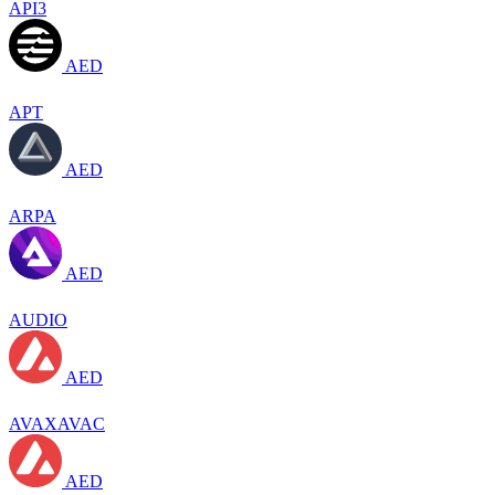
API3
AED
APT
AED
ARPA
AED
AUDIO
AED
AVAXAVAC
AED