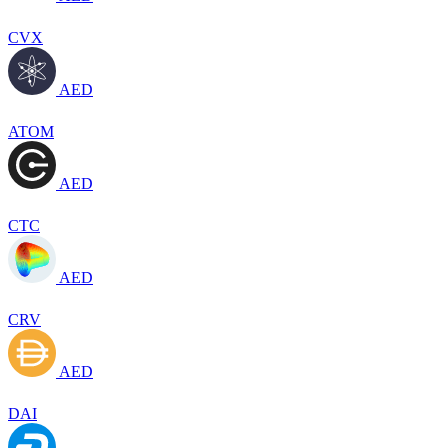
CVX
AED
ATOM
AED
CTC
AED
CRV
AED
DAI