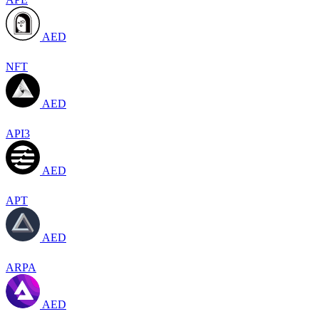
AED
NFT
AED
API3
AED
APT
AED
ARPA
AED