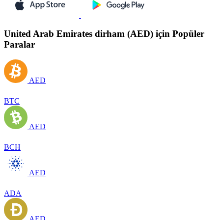
United Arab Emirates dirham (AED) için Popüler
Paralar
AED
BTC
AED
BCH
AED
ADA
AED