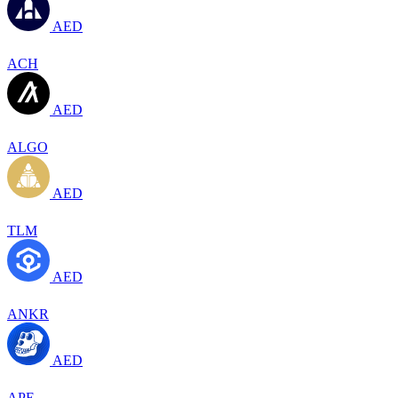
AED
ACH
AED
ALGO
AED
TLM
AED
ANKR
AED
APE