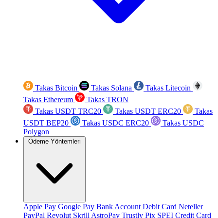
Takas Bitcoin
Takas Solana
Takas Litecoin
Takas Ethereum
Takas TRON
Takas USDT TRC20
Takas USDT ERC20
Takas
USDT BEP20
Takas USDC ERC20
Takas USDC
Polygon
Ödeme Yöntemleri
Apple Pay
Google Pay
Bank Account
Debit Card
Neteller
PayPal
Revolut
Skrill
AstroPay
Trustly
Pix
SPEI
Credit Card