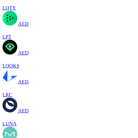
LQTY
AED
LPT
AED
LOOKS
AED
LRC
AED
LUNA