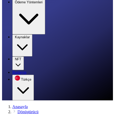
Ödeme Yöntemleri
Kaynaklar
NFT
Başlayın
Türkçe
Anasayfa
Dönüştürücü