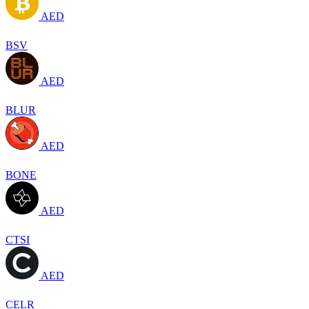
AED
BSV
AED
BLUR
AED
BONE
AED
CTSI
AED
CELR