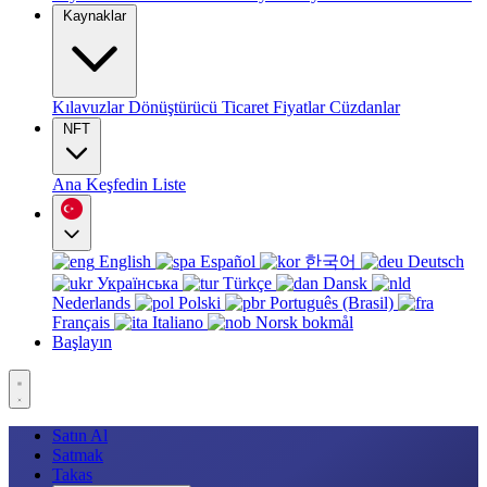
Kaynaklar
Kılavuzlar
Dönüştürücü
Ticaret
Fiyatlar
Cüzdanlar
NFT
Ana
Keşfedin
Liste
English
Español
한국어
Deutsch
Українська
Türkçe
Dansk
Nederlands
Polski
Português (Brasil)
Français
Italiano
Norsk bokmål
Başlayın
Satın Al
Satmak
Takas