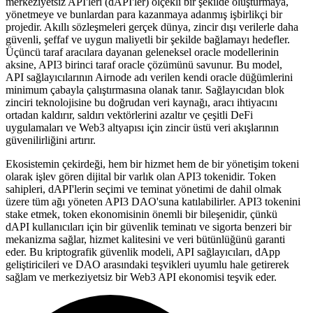
merkeziyetsiz API'leri (dAPI'ler) ölçekli bir şekilde oluşturmaya,
yönetmeye ve bunlardan para kazanmaya adanmış işbirlikçi bir
projedir. Akıllı sözleşmeleri gerçek dünya, zincir dışı verilerle daha
güvenli, şeffaf ve uygun maliyetli bir şekilde bağlamayı hedefler.
Üçüncü taraf aracılara dayanan geleneksel oracle modellerinin
aksine, API3 birinci taraf oracle çözümünü savunur. Bu model,
API sağlayıcılarının Airnode adı verilen kendi oracle düğümlerini
minimum çabayla çalıştırmasına olanak tanır. Sağlayıcıdan blok
zinciri teknolojisine bu doğrudan veri kaynağı, aracı ihtiyacını
ortadan kaldırır, saldırı vektörlerini azaltır ve çeşitli DeFi
uygulamaları ve Web3 altyapısı için zincir üstü veri akışlarının
güvenilirliğini artırır.
Ekosistemin çekirdeği, hem bir hizmet hem de bir yönetişim tokeni
olarak işlev gören dijital bir varlık olan API3 tokenidir. Token
sahipleri, dAPI'lerin seçimi ve teminat yönetimi de dahil olmak
üzere tüm ağı yöneten API3 DAO'suna katılabilirler. API3 tokenini
stake etmek, token ekonomisinin önemli bir bileşenidir, çünkü
dAPI kullanıcıları için bir güvenlik teminatı ve sigorta benzeri bir
mekanizma sağlar, hizmet kalitesini ve veri bütünlüğünü garanti
eder. Bu kriptografik güvenlik modeli, API sağlayıcıları, dApp
geliştiricileri ve DAO arasındaki teşvikleri uyumlu hale getirerek
sağlam ve merkeziyetsiz bir Web3 API ekonomisi teşvik eder.