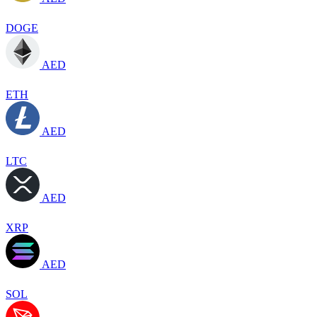
DOGE
AED
ETH
AED
LTC
AED
XRP
AED
SOL