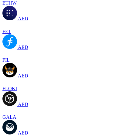
ETHW
AED
FET
AED
FIL
AED
FLOKI
AED
GALA
AED