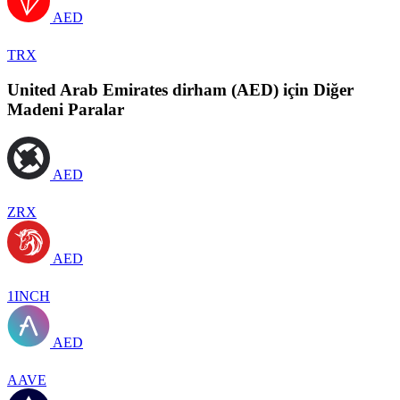
AED
TRX
United Arab Emirates dirham (AED) için Diğer
Madeni Paralar
AED
ZRX
AED
1INCH
AED
AAVE