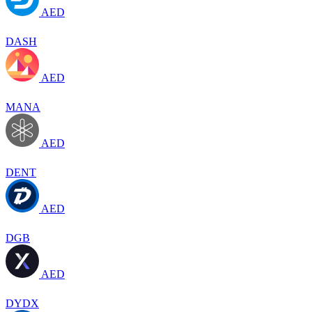
AED
DASH
AED
MANA
AED
DENT
AED
DGB
AED
DYDX