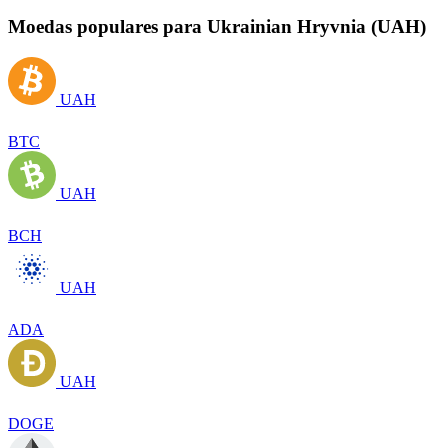
Moedas populares para Ukrainian Hryvnia (UAH)
UAH
BTC
UAH
BCH
UAH
ADA
UAH
DOGE