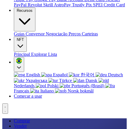
PayPal
Revolut
Skrill
AstroPay
Trustly
Pix
SPEI
Credit Card
Recursos
Guias
Conversor
Negociação
Preços
Carteiras
NFT
Principal
Explorar
Lista
English
Español
한국어
Deutsch
Українська
Türkçe
Dansk
Nederlands
Polski
Português (Brasil)
Français
Italiano
Norsk bokmål
Começar a usar
Comprar
Vender