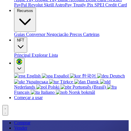
PayPal
Revolut
Skrill
AstroPay
Trustly
Pix
SPEI
Credit Card
Recursos
Guias
Conversor
Negociação
Preços
Carteiras
NFT
Principal
Explorar
Lista
English
Español
한국어
Deutsch
Українська
Türkçe
Dansk
Nederlands
Polski
Português (Brasil)
Français
Italiano
Norsk bokmål
Começar a usar
Comprar
Vender