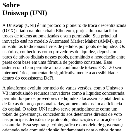
Sobre
Uniswap (UNI)
A Uniswap (UNI) é um protocolo pioneiro de troca descentralizada
(DEX) criado na blockchain Ethereum, projetado para facilitar
trocas de tokens automatizadas e sem permissão. Sua principal
inovação está no modelo Automated Market Maker (AMM), que
substitui os tradicionais livros de pedidos por pools de liquidez. Os
usuários, conhecidos como provedores de liquidez, depositam
pares de ativos digitais nesses pools, permitindo a negociação entre
pares com base em uma fórmula de produto constante. Esse
sistema on-chain permite a troca contínua de tokens ERC-20 sem
intermediários, aumentando significativamente a acessibilidade
dentro do ecossistema DeFi.
A plataforma evoluiu por meio de várias versões, com o Uniswap
V3 introduzindo recursos inovadores como a liquidez concentrada,
permitindo que os provedores de liquidez alocassem capital dentro
de faixas de preço personalizadas, aumentando assim a eficiência
do capital. O token UNI nativo serve principalmente como um
token de governança, concedendo aos detentores direitos de voto
nas principais decisões de protocolo, atualizações e alocações de
tesouraria. Essa segurança criptográfica e o modelo de governança
orientado pela comunidade são fundamentais para o ethos de sua