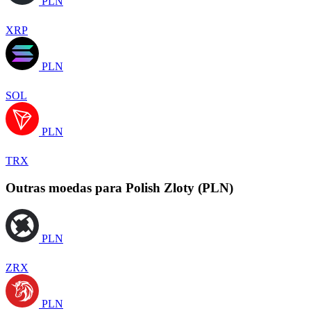
PLN
XRP
PLN
SOL
PLN
TRX
Outras moedas para Polish Zloty (PLN)
PLN
ZRX
PLN