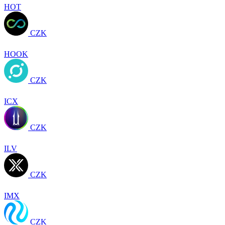
HOT
CZK
HOOK
CZK
ICX
CZK
ILV
CZK
IMX
CZK