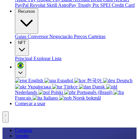
PayPal
Revolut
Skrill
AstroPay
Trustly
Pix
SPEI
Credit Card
Recursos
Guias
Conversor
Negociação
Preços
Carteiras
NFT
Principal
Explorar
Lista
English
Español
한국어
Deutsch
Українська
Türkçe
Dansk
Nederlands
Polski
Português (Brasil)
Français
Italiano
Norsk bokmål
Começar a usar
Comprar
Vender