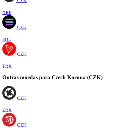
CZK
XRP
CZK
SOL
CZK
TRX
Outras moedas para Czech Koruna (CZK)
CZK
ZRX
CZK