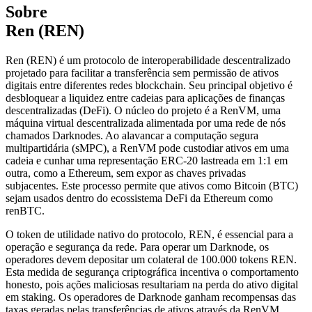
Sobre
Ren (REN)
Ren (REN) é um protocolo de interoperabilidade descentralizado
projetado para facilitar a transferência sem permissão de ativos
digitais entre diferentes redes blockchain. Seu principal objetivo é
desbloquear a liquidez entre cadeias para aplicações de finanças
descentralizadas (DeFi). O núcleo do projeto é a RenVM, uma
máquina virtual descentralizada alimentada por uma rede de nós
chamados Darknodes. Ao alavancar a computação segura
multipartidária (sMPC), a RenVM pode custodiar ativos em uma
cadeia e cunhar uma representação ERC-20 lastreada em 1:1 em
outra, como a Ethereum, sem expor as chaves privadas
subjacentes. Este processo permite que ativos como Bitcoin (BTC)
sejam usados dentro do ecossistema DeFi da Ethereum como
renBTC.
O token de utilidade nativo do protocolo, REN, é essencial para a
operação e segurança da rede. Para operar um Darknode, os
operadores devem depositar um colateral de 100.000 tokens REN.
Esta medida de segurança criptográfica incentiva o comportamento
honesto, pois ações maliciosas resultariam na perda do ativo digital
em staking. Os operadores de Darknode ganham recompensas das
taxas geradas pelas transferências de ativos através da RenVM.