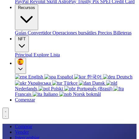
PayPal
Revolut
Skrill
AstroPay
Trustly
Pix
SPEI
Credit Card
Recursos
Guías
Convertidor
Operaciones bursátiles
Precios
Billeteras
NFT
Principal
Explore
Lista
English
Español
한국어
Deutsch
Українська
Türkçe
Dansk
Nederlands
Polski
Português (Brasil)
Français
Italiano
Norsk bokmål
Comenzar
Comprar
Vender
Intercambiar