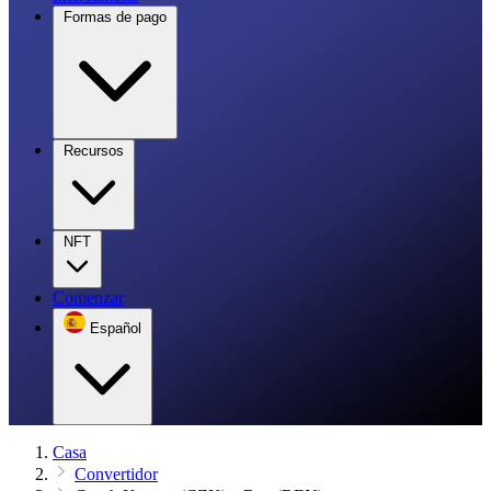
Formas de pago
Recursos
NFT
Comenzar
Español
Casa
Convertidor