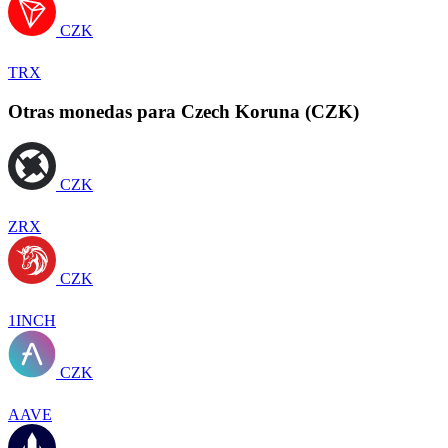
CZK
TRX
Otras monedas para Czech Koruna (CZK)
CZK
ZRX
CZK
1INCH
CZK
AAVE