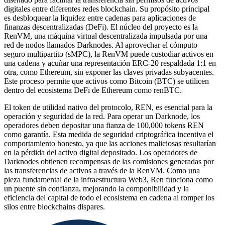
digitales entre diferentes redes blockchain. Su propósito principal
es desbloquear la liquidez entre cadenas para aplicaciones de
finanzas descentralizadas (DeFi). El núcleo del proyecto es la
RenVM, una máquina virtual descentralizada impulsada por una
red de nodos llamados Darknodes. Al aprovechar el cómputo
seguro multipartito (sMPC), la RenVM puede custodiar activos en
una cadena y acuñar una representación ERC-20 respaldada 1:1 en
otra, como Ethereum, sin exponer las claves privadas subyacentes.
Este proceso permite que activos como Bitcoin (BTC) se utilicen
dentro del ecosistema DeFi de Ethereum como renBTC.
El token de utilidad nativo del protocolo, REN, es esencial para la
operación y seguridad de la red. Para operar un Darknode, los
operadores deben depositar una fianza de 100,000 tokens REN
como garantía. Esta medida de seguridad criptográfica incentiva el
comportamiento honesto, ya que las acciones maliciosas resultarían
en la pérdida del activo digital depositado. Los operadores de
Darknodes obtienen recompensas de las comisiones generadas por
las transferencias de activos a través de la RenVM. Como una
pieza fundamental de la infraestructura Web3, Ren funciona como
un puente sin confianza, mejorando la componibilidad y la
eficiencia del capital de todo el ecosistema en cadena al romper los
silos entre blockchains dispares.