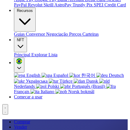
PayPal
Revolut
Skrill
AstroPay
Trustly
Pix
SPEI
Credit Card
Recursos
Guias
Conversor
Negociação
Preços
Carteiras
NFT
Principal
Explorar
Lista
English
Español
한국어
Deutsch
Українська
Türkçe
Dansk
Nederlands
Polski
Português (Brasil)
Français
Italiano
Norsk bokmål
Começar a usar
Comprar
Vender