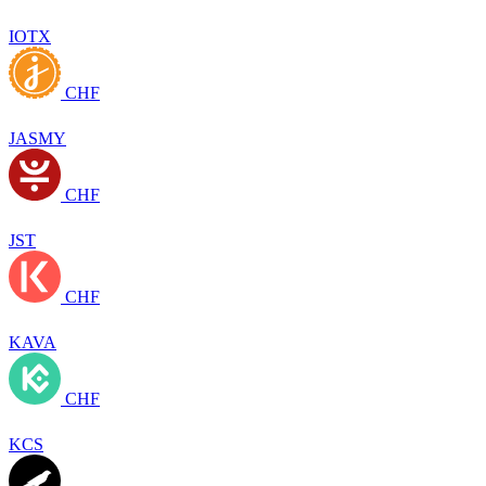
IOTX
CHF
JASMY
CHF
JST
CHF
KAVA
CHF
KCS