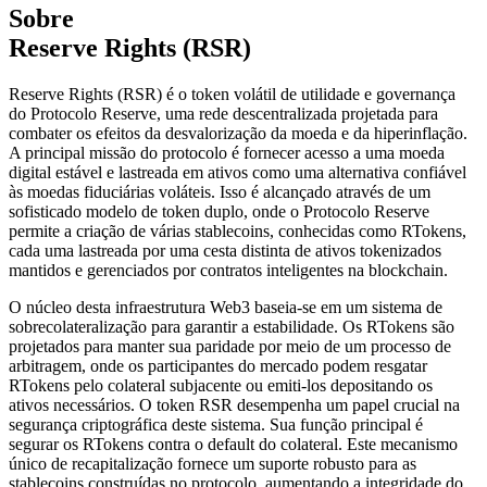
Sobre
Reserve Rights (RSR)
Reserve Rights (RSR) é o token volátil de utilidade e governança
do Protocolo Reserve, uma rede descentralizada projetada para
combater os efeitos da desvalorização da moeda e da hiperinflação.
A principal missão do protocolo é fornecer acesso a uma moeda
digital estável e lastreada em ativos como uma alternativa confiável
às moedas fiduciárias voláteis. Isso é alcançado através de um
sofisticado modelo de token duplo, onde o Protocolo Reserve
permite a criação de várias stablecoins, conhecidas como RTokens,
cada uma lastreada por uma cesta distinta de ativos tokenizados
mantidos e gerenciados por contratos inteligentes na blockchain.
O núcleo desta infraestrutura Web3 baseia-se em um sistema de
sobrecolateralização para garantir a estabilidade. Os RTokens são
projetados para manter sua paridade por meio de um processo de
arbitragem, onde os participantes do mercado podem resgatar
RTokens pelo colateral subjacente ou emiti-los depositando os
ativos necessários. O token RSR desempenha um papel crucial na
segurança criptográfica deste sistema. Sua função principal é
segurar os RTokens contra o default do colateral. Este mecanismo
único de recapitalização fornece um suporte robusto para as
stablecoins construídas no protocolo, aumentando a integridade do