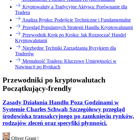
Kryptowaluty a Tradycyjne Aktywa: Porównanie dla
Tradera
Analiza Rynku: Podejście Techniczne i Fundamentalne
Przegląd Popularnych Strategii Handlu Kryptowalutami
Przewodnik Krok po Kroku: Jak Rozpocząć Handel
Kryptowalutami
Niezbędne Techniki Zarządzania Ryzykiem dla
Traderów
Mentalność Tradera: Kluczowe Umiejętności w
Nawigacji po Rynkach
Przewodniki po kryptowalutach
Początkujący-frendly
Zasady Działania Handlu Poza Godzinami w
Systemie Charles Schwab Szczegółowy przegląd
środowiska transakcyjnego po zamknięciu rynków,
rodzajów zleceń oraz specyfiki płynności.
Oliver Grant
|