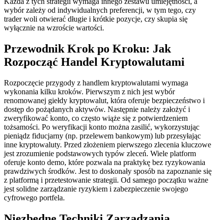
Każda z tych strategii wymaga innego zestawu umiejętności, a
wybór zależy od indywidualnych preferencji, w tym tego, czy
trader woli otwierać długie i krótkie pozycje, czy skupia się
wyłącznie na wzroście wartości.
Przewodnik Krok po Kroku: Jak
Rozpocząć Handel Kryptowalutami
Rozpoczęcie przygody z handlem kryptowalutami wymaga
wykonania kilku kroków. Pierwszym z nich jest wybór
renomowanej giełdy kryptowalut, która oferuje bezpieczeństwo i
dostęp do pożądanych aktywów. Następnie należy założyć i
zweryfikować konto, co często wiąże się z potwierdzeniem
tożsamości. Po weryfikacji konto można zasilić, wykorzystując
pieniądz fiducjarny (np. przelewem bankowym) lub przesyłając
inne kryptowaluty. Przed złożeniem pierwszego zlecenia kluczowe
jest zrozumienie podstawowych typów zleceń. Wiele platform
oferuje konto demo, które pozwala na praktykę bez ryzykowania
prawdziwych środków. Jest to doskonały sposób na zapoznanie się
z platformą i przetestowanie strategii. Od samego początku ważne
jest solidne zarządzanie ryzykiem i zabezpieczenie swojego
cyfrowego portfela.
Niezbędne Techniki Zarządzania