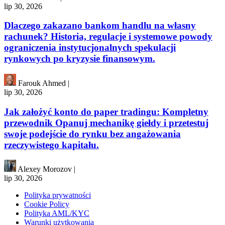
lip 30, 2026
Dlaczego zakazano bankom handlu na własny
rachunek? Historia, regulacje i systemowe powody
ograniczenia instytucjonalnych spekulacji
rynkowych po kryzysie finansowym.
Farouk Ahmed
|
lip 30, 2026
Jak założyć konto do paper tradingu: Kompletny
przewodnik Opanuj mechanikę giełdy i przetestuj
swoje podejście do rynku bez angażowania
rzeczywistego kapitału.
Alexey Morozov
|
lip 30, 2026
Polityka prywatności
Cookie Policy
Polityka AML/KYC
Warunki użytkowania