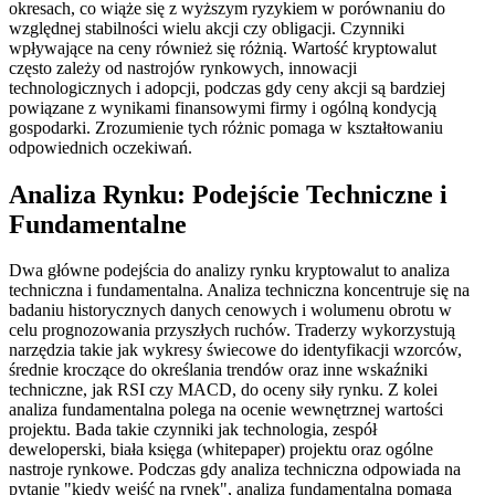
okresach, co wiąże się z wyższym ryzykiem w porównaniu do
względnej stabilności wielu akcji czy obligacji. Czynniki
wpływające na ceny również się różnią. Wartość kryptowalut
często zależy od nastrojów rynkowych, innowacji
technologicznych i adopcji, podczas gdy ceny akcji są bardziej
powiązane z wynikami finansowymi firmy i ogólną kondycją
gospodarki. Zrozumienie tych różnic pomaga w kształtowaniu
odpowiednich oczekiwań.
Analiza Rynku: Podejście Techniczne i
Fundamentalne
Dwa główne podejścia do analizy rynku kryptowalut to analiza
techniczna i fundamentalna. Analiza techniczna koncentruje się na
badaniu historycznych danych cenowych i wolumenu obrotu w
celu prognozowania przyszłych ruchów. Traderzy wykorzystują
narzędzia takie jak wykresy świecowe do identyfikacji wzorców,
średnie kroczące do określania trendów oraz inne wskaźniki
techniczne, jak RSI czy MACD, do oceny siły rynku. Z kolei
analiza fundamentalna polega na ocenie wewnętrznej wartości
projektu. Bada takie czynniki jak technologia, zespół
deweloperski, biała księga (whitepaper) projektu oraz ogólne
nastroje rynkowe. Podczas gdy analiza techniczna odpowiada na
pytanie "kiedy wejść na rynek", analiza fundamentalna pomaga