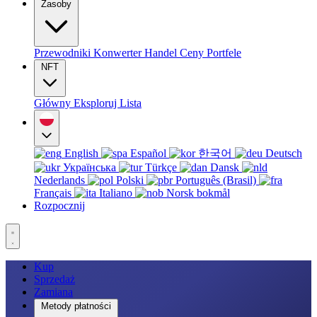
Zasoby
Przewodniki
Konwerter
Handel
Ceny
Portfele
NFT
Główny
Eksploruj
Lista
English
Español
한국어
Deutsch
Українська
Türkçe
Dansk
Nederlands
Polski
Português (Brasil)
Français
Italiano
Norsk bokmål
Rozpocznij
Kup
Sprzedaż
Zamiana
Metody płatności