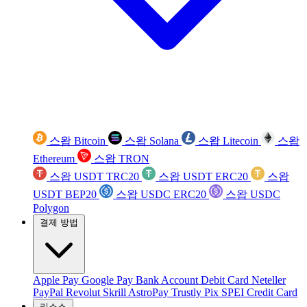
스왑 Bitcoin
스왑 Solana
스왑 Litecoin
스왑
Ethereum
스왑 TRON
스왑 USDT TRC20
스왑 USDT ERC20
스왑
USDT BEP20
스왑 USDC ERC20
스왑 USDC
Polygon
결제 방법
Apple Pay
Google Pay
Bank Account
Debit Card
Neteller
PayPal
Revolut
Skrill
AstroPay
Trustly
Pix
SPEI
Credit Card
리소스