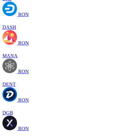
RON
DASH
RON
MANA
RON
DENT
RON
DGB
RON