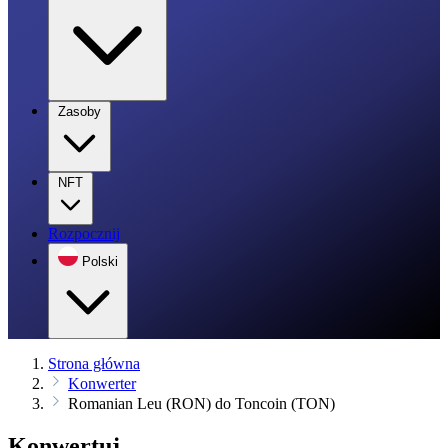
Zasoby
NFT
Rozpocznij
Polski
Strona główna
Konwerter
Romanian Leu (RON) do Toncoin (TON)
Konwertuj