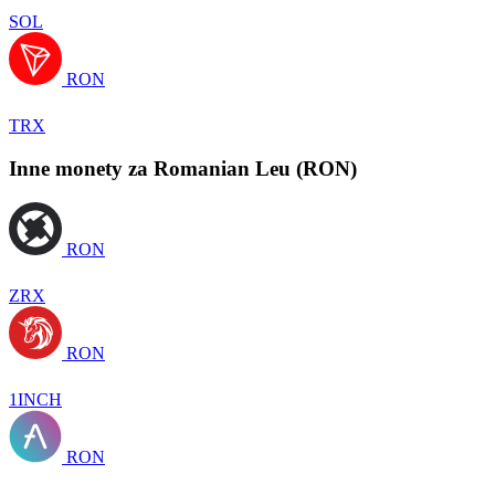
SOL
RON
TRX
Inne monety za Romanian Leu (RON)
RON
ZRX
RON
1INCH
RON