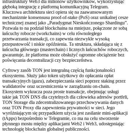
infrastruktury Web3 dla milionów użytkowników, wykorzystując
głęboką integrację z platformą komunikacyjną Telegram.
Kluczowa architektura sieci opiera się na zaawansowanym
mechanizmie konsensusu proof-of-stake (PoS) oraz unikalnej cesze
technicznej znanej jako „Paradygmat Nieskończonego Shardingu”.
Pozwala to na podział blockchaina na mniejsze, połączone ze sobą
łańcuchy robocze (workchains) w celu równoległego
przetwarzania transakcji, co zapewnia niezwykle wysoką
przepustowość i niskie opóźnienia. Ta struktura, składająca się z
łańcucha głównego (masterchain) i licznych łańcuchów roboczych,
gwarantuje, że platforma może obsłużyć ogromne obciążenie bez
poświęcania decentralizacji czy bezpieczeństwa.
Cyfrowy zasób TON jest integralną częścią funkcjonalności
ekosystemu. Służy jako token użytkowy do opłacania opłat
transakcyjnych (gazu), zabezpieczania sieci poprzez staking przez
walidatorów oraz uczestniczenia w zarządzaniu on-chain.
Ekosystem wykracza poza proste transakcje, obejmując usługi
takie jak TON DNS dla czytelnych dla człowieka adresów portfeli,
TON Storage dla zdecentralizowanego przechowywania danych
oraz TON Proxy dla zapewnienia prywatności w sieci. Jego
wyróżniającym się przypadkiem użycia jest zasilanie mini-aplikacji
(tApps) bezpośrednio w Telegramie, co ma na celu stworzenie
płynnego mostu między aplikacjami Web2 i Web3, udostępniając
technologię blockchain globalnej publiczności.