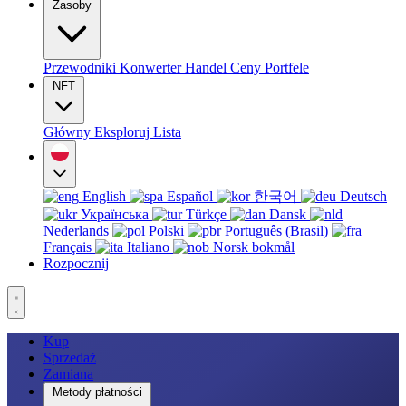
Zasoby
Przewodniki
Konwerter
Handel
Ceny
Portfele
NFT
Główny
Eksploruj
Lista
English
Español
한국어
Deutsch
Українська
Türkçe
Dansk
Nederlands
Polski
Português (Brasil)
Français
Italiano
Norsk bokmål
Rozpocznij
Kup
Sprzedaż
Zamiana
Metody płatności