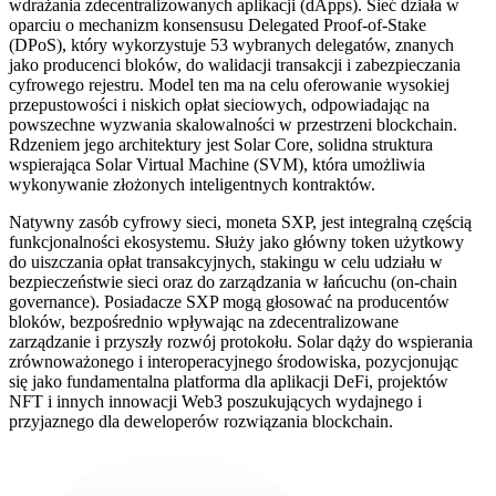
wdrażania zdecentralizowanych aplikacji (dApps). Sieć działa w
oparciu o mechanizm konsensusu Delegated Proof-of-Stake
(DPoS), który wykorzystuje 53 wybranych delegatów, znanych
jako producenci bloków, do walidacji transakcji i zabezpieczania
cyfrowego rejestru. Model ten ma na celu oferowanie wysokiej
przepustowości i niskich opłat sieciowych, odpowiadając na
powszechne wyzwania skalowalności w przestrzeni blockchain.
Rdzeniem jego architektury jest Solar Core, solidna struktura
wspierająca Solar Virtual Machine (SVM), która umożliwia
wykonywanie złożonych inteligentnych kontraktów.
Natywny zasób cyfrowy sieci, moneta SXP, jest integralną częścią
funkcjonalności ekosystemu. Służy jako główny token użytkowy
do uiszczania opłat transakcyjnych, stakingu w celu udziału w
bezpieczeństwie sieci oraz do zarządzania w łańcuchu (on-chain
governance). Posiadacze SXP mogą głosować na producentów
bloków, bezpośrednio wpływając na zdecentralizowane
zarządzanie i przyszły rozwój protokołu. Solar dąży do wspierania
zrównoważonego i interoperacyjnego środowiska, pozycjonując
się jako fundamentalna platforma dla aplikacji DeFi, projektów
NFT i innych innowacji Web3 poszukujących wydajnego i
przyjaznego dla deweloperów rozwiązania blockchain.