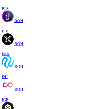
ICX
RON
ILV
RON
IMX
RON
INJ
RON
ICP