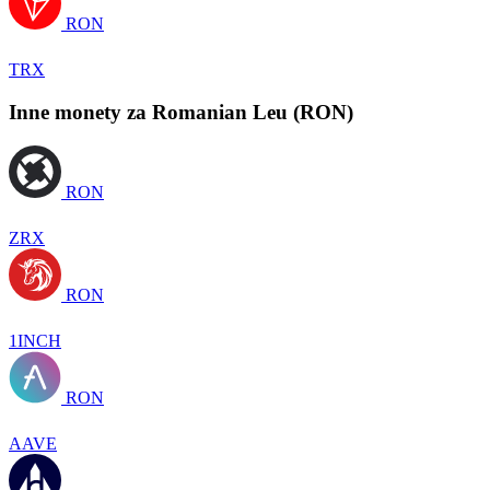
RON
TRX
Inne monety za Romanian Leu (RON)
RON
ZRX
RON
1INCH
RON
AAVE