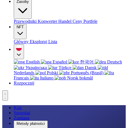
Zasoby
Przewodniki
Konwerter
Handel
Ceny
Portfele
NFT
Główny
Eksploruj
Lista
English
Español
한국어
Deutsch
Українська
Türkçe
Dansk
Nederlands
Polski
Português (Brasil)
Français
Italiano
Norsk bokmål
Rozpocznij
Kup
Sprzedaż
Zamiana
Metody płatności