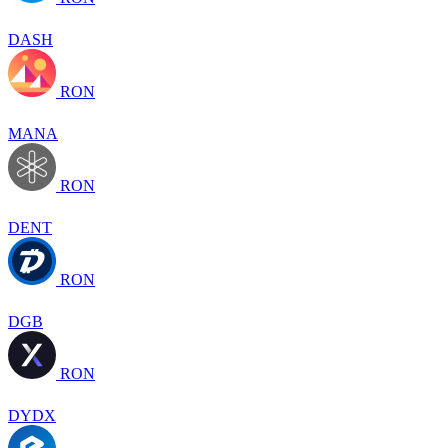
DASH
RON
MANA
RON
DENT
RON
DGB
RON
DYDX