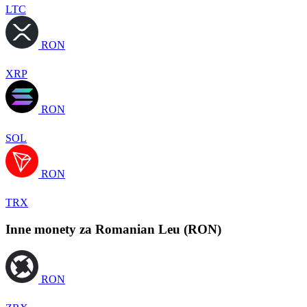
LTC
RON
XRP
RON
SOL
RON
TRX
Inne monety za Romanian Leu (RON)
RON