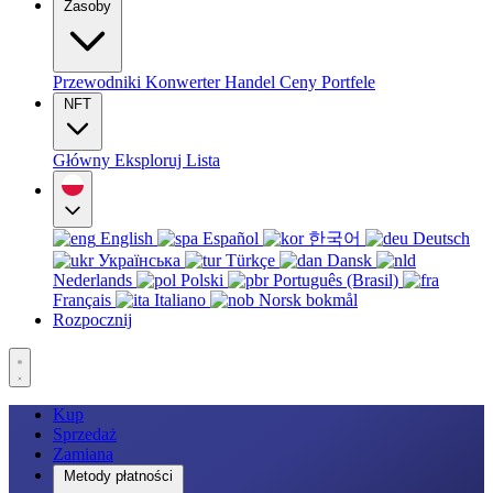
Zasoby
Przewodniki
Konwerter
Handel
Ceny
Portfele
NFT
Główny
Eksploruj
Lista
English
Español
한국어
Deutsch
Українська
Türkçe
Dansk
Nederlands
Polski
Português (Brasil)
Français
Italiano
Norsk bokmål
Rozpocznij
Kup
Sprzedaż
Zamiana
Metody płatności