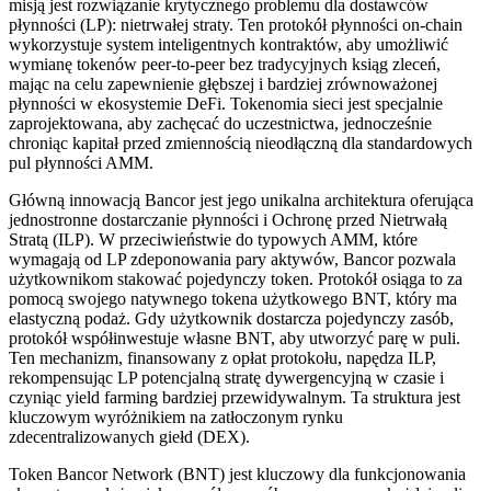
misją jest rozwiązanie krytycznego problemu dla dostawców
płynności (LP): nietrwałej straty. Ten protokół płynności on-chain
wykorzystuje system inteligentnych kontraktów, aby umożliwić
wymianę tokenów peer-to-peer bez tradycyjnych ksiąg zleceń,
mając na celu zapewnienie głębszej i bardziej zrównoważonej
płynności w ekosystemie DeFi. Tokenomia sieci jest specjalnie
zaprojektowana, aby zachęcać do uczestnictwa, jednocześnie
chroniąc kapitał przed zmiennością nieodłączną dla standardowych
pul płynności AMM.
Główną innowacją Bancor jest jego unikalna architektura oferująca
jednostronne dostarczanie płynności i Ochronę przed Nietrwałą
Stratą (ILP). W przeciwieństwie do typowych AMM, które
wymagają od LP zdeponowania pary aktywów, Bancor pozwala
użytkownikom stakować pojedynczy token. Protokół osiąga to za
pomocą swojego natywnego tokena użytkowego BNT, który ma
elastyczną podaż. Gdy użytkownik dostarcza pojedynczy zasób,
protokół współinwestuje własne BNT, aby utworzyć parę w puli.
Ten mechanizm, finansowany z opłat protokołu, napędza ILP,
rekompensując LP potencjalną stratę dywergencyjną w czasie i
czyniąc yield farming bardziej przewidywalnym. Ta struktura jest
kluczowym wyróżnikiem na zatłoczonym rynku
zdecentralizowanych giełd (DEX).
Token Bancor Network (BNT) jest kluczowy dla funkcjonowania