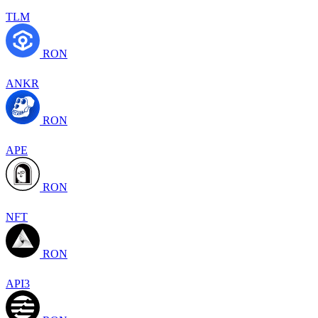
TLM
RON
ANKR
RON
APE
RON
NFT
RON
API3