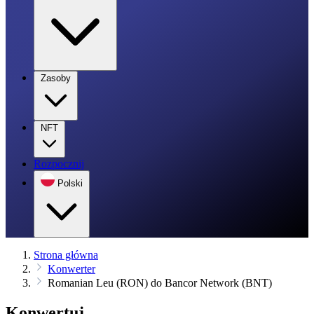
Zasoby
NFT
Rozpocznij
Polski
Strona główna
Konwerter
Romanian Leu (RON) do Bancor Network (BNT)
Konwertuj