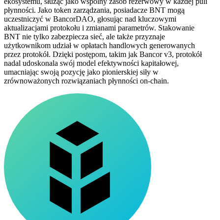
ekosystemu, służąc jako wspólny zasób rezerwowy w każdej puli
płynności. Jako token zarządzania, posiadacze BNT mogą
uczestniczyć w BancorDAO, głosując nad kluczowymi
aktualizacjami protokołu i zmianami parametrów. Stakowanie
BNT nie tylko zabezpiecza sieć, ale także przyznaje
użytkownikom udział w opłatach handlowych generowanych
przez protokół. Dzięki postępom, takim jak Bancor v3, protokół
nadal udoskonala swój model efektywności kapitałowej,
umacniając swoją pozycję jako pionierskiej siły w
zrównoważonych rozwiązaniach płynności on-chain.