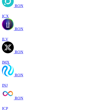
RON
ICX
RON
ILV
RON
IMX
RON
INJ
RON
ICP