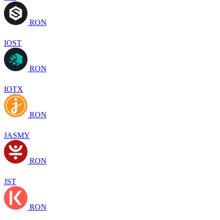
RON
IOST
RON
IOTX
RON
JASMY
RON
JST
RON