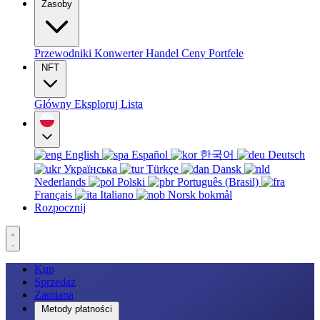
Zasoby
Przewodniki
Konwerter
Handel
Ceny
Portfele
NFT
Główny
Eksploruj
Lista
English
Español
한국어
Deutsch
Українська
Türkçe
Dansk
Nederlands
Polski
Português (Brasil)
Français
Italiano
Norsk bokmål
Rozpocznij
Kup
Sprzedaż
Zamiana
Metody płatności