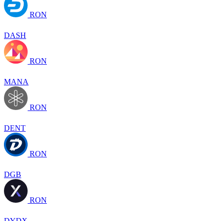
RON
DASH
RON
MANA
RON
DENT
RON
DGB
RON
DYDX