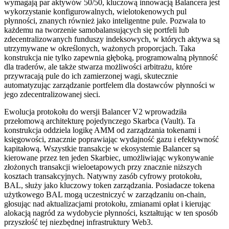
wymagają par aktywów 50/50, kluczową innowacją Balancera jest
wykorzystanie konfigurowalnych, wielotokenowych pul
płynności, znanych również jako inteligentne pule. Pozwala to
każdemu na tworzenie samobalansujących się portfeli lub
zdecentralizowanych funduszy indeksowych, w których aktywa są
utrzymywane w określonych, ważonych proporcjach. Taka
konstrukcja nie tylko zapewnia głęboką, programowalną płynność
dla traderów, ale także stwarza możliwości arbitrażu, które
przywracają pule do ich zamierzonej wagi, skutecznie
automatyzując zarządzanie portfelem dla dostawców płynności w
jego zdecentralizowanej sieci.
Ewolucja protokołu do wersji Balancer V2 wprowadziła
przełomową architekturę pojedynczego Skarbca (Vault). Ta
konstrukcja oddziela logikę AMM od zarządzania tokenami i
księgowości, znacznie poprawiając wydajność gazu i efektywność
kapitałową. Wszystkie transakcje w ekosystemie Balancer są
kierowane przez ten jeden Skarbiec, umożliwiając wykonywanie
złożonych transakcji wieloetapowych przy znacznie niższych
kosztach transakcyjnych. Natywny zasób cyfrowy protokołu,
BAL, służy jako kluczowy token zarządzania. Posiadacze tokena
użytkowego BAL mogą uczestniczyć w zarządzaniu on-chain,
głosując nad aktualizacjami protokołu, zmianami opłat i kierując
alokacją nagród za wydobycie płynności, kształtując w ten sposób
przyszłość tej niezbędnej infrastruktury Web3.