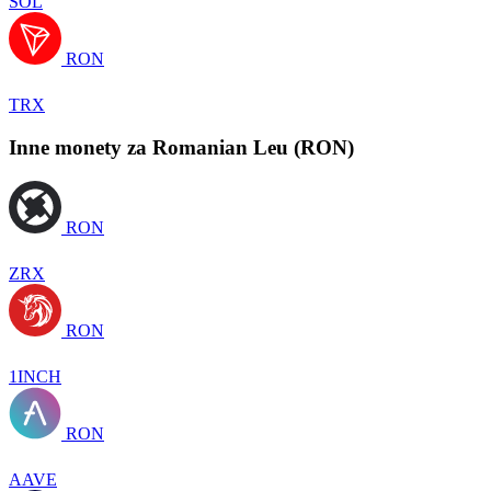
SOL
RON
TRX
Inne monety za Romanian Leu (RON)
RON
ZRX
RON
1INCH
RON
AAVE