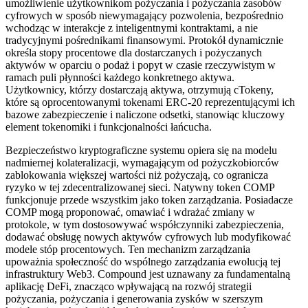
umożliwienie użytkownikom pożyczania i pożyczania zasobów
cyfrowych w sposób niewymagający pozwolenia, bezpośrednio
wchodząc w interakcje z inteligentnymi kontraktami, a nie
tradycyjnymi pośrednikami finansowymi. Protokół dynamicznie
określa stopy procentowe dla dostarczanych i pożyczanych
aktywów w oparciu o podaż i popyt w czasie rzeczywistym w
ramach puli płynności każdego konkretnego aktywa.
Użytkownicy, którzy dostarczają aktywa, otrzymują cTokeny,
które są oprocentowanymi tokenami ERC-20 reprezentującymi ich
bazowe zabezpieczenie i naliczone odsetki, stanowiąc kluczowy
element tokenomiki i funkcjonalności łańcucha.
Bezpieczeństwo kryptograficzne systemu opiera się na modelu
nadmiernej kolateralizacji, wymagającym od pożyczkobiorców
zablokowania większej wartości niż pożyczają, co ogranicza
ryzyko w tej zdecentralizowanej sieci. Natywny token COMP
funkcjonuje przede wszystkim jako token zarządzania. Posiadacze
COMP mogą proponować, omawiać i wdrażać zmiany w
protokole, w tym dostosowywać współczynniki zabezpieczenia,
dodawać obsługę nowych aktywów cyfrowych lub modyfikować
modele stóp procentowych. Ten mechanizm zarządzania
upoważnia społeczność do wspólnego zarządzania ewolucją tej
infrastruktury Web3. Compound jest uznawany za fundamentalną
aplikację DeFi, znacząco wpływającą na rozwój strategii
pożyczania, pożyczania i generowania zysków w szerszym