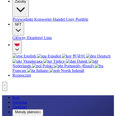
Zasoby
Przewodniki
Konwerter
Handel
Ceny
Portfele
NFT
Główny
Eksploruj
Lista
English
Español
한국어
Deutsch
Українська
Türkçe
Dansk
Nederlands
Polski
Português (Brasil)
Français
Italiano
Norsk bokmål
Rozpocznij
Kup
Sprzedaż
Zamiana
Metody płatności