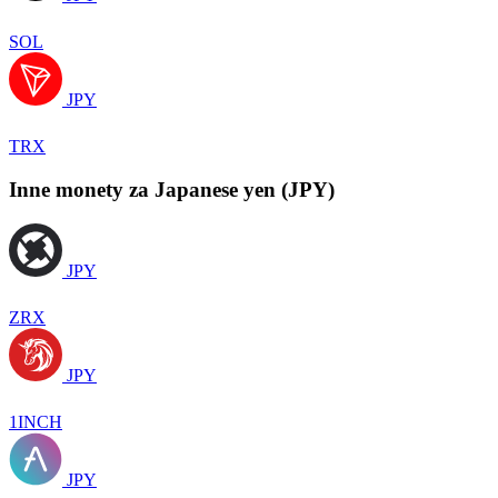
SOL
JPY
TRX
Inne monety za Japanese yen (JPY)
JPY
ZRX
JPY
1INCH
JPY