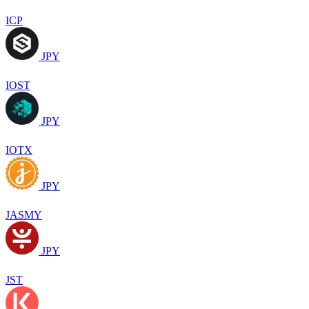
ICP
JPY
IOST
JPY
IOTX
JPY
JASMY
JPY
JST