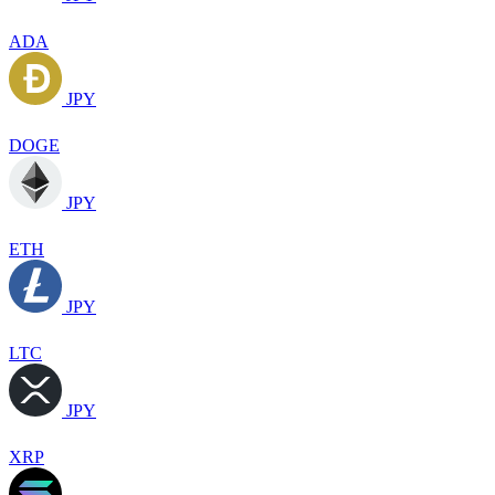
ADA
JPY
DOGE
JPY
ETH
JPY
LTC
JPY
XRP