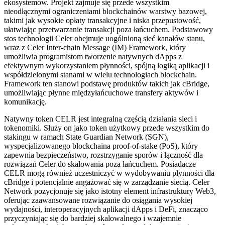
ekosystemów. Projekt zajmuje się przede wszystkim
nieodłącznymi ograniczeniami blockchainów warstwy bazowej,
takimi jak wysokie opłaty transakcyjne i niska przepustowość,
ułatwiając przetwarzanie transakcji poza łańcuchem. Podstawowy
stos technologii Celer obejmuje uogólnioną sieć kanałów stanu,
wraz z Celer Inter-chain Message (IM) Framework, który
umożliwia programistom tworzenie natywnych dApps z
efektywnym wykorzystaniem płynności, spójną logiką aplikacji i
współdzielonymi stanami w wielu technologiach blockchain.
Framework ten stanowi podstawę produktów takich jak cBridge,
umożliwiając płynne międzyłańcuchowe transfery aktywów i
komunikację.
Natywny token CELR jest integralną częścią działania sieci i
tokenomiki. Służy on jako token użytkowy przede wszystkim do
stakingu w ramach State Guardian Network (SGN),
wyspecjalizowanego blockchaina proof-of-stake (PoS), który
zapewnia bezpieczeństwo, rozstrzyganie sporów i łączność dla
rozwiązań Celer do skalowania poza łańcuchem. Posiadacze
CELR mogą również uczestniczyć w wydobywaniu płynności dla
cBridge i potencjalnie angażować się w zarządzanie siecią. Celer
Network pozycjonuje się jako istotny element infrastruktury Web3,
oferując zaawansowane rozwiązanie do osiągania wysokiej
wydajności, interoperacyjnych aplikacji dApps i DeFi, znacząco
przyczyniając się do bardziej skalowalnego i wzajemnie