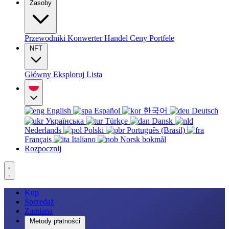
Zasoby
Przewodniki
Konwerter
Handel
Ceny
Portfele
NFT
Główny
Eksploruj
Lista
English
Español
한국어
Deutsch
Українська
Türkçe
Dansk
Nederlands
Polski
Português (Brasil)
Français
Italiano
Norsk bokmål
Rozpocznij
Kup
Sprzedaż
Zamiana
Metody płatności