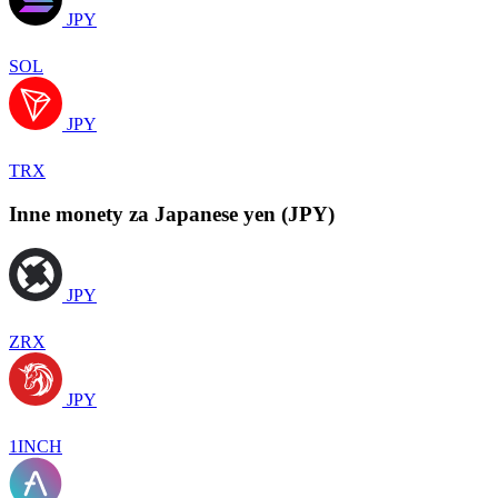
JPY
SOL
JPY
TRX
Inne monety za Japanese yen (JPY)
JPY
ZRX
JPY
1INCH