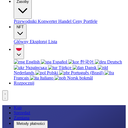
Zasoby
Przewodniki
Konwerter
Handel
Ceny
Portfele
NFT
Główny
Eksploruj
Lista
English
Español
한국어
Deutsch
Українська
Türkçe
Dansk
Nederlands
Polski
Português (Brasil)
Français
Italiano
Norsk bokmål
Rozpocznij
Kup
Sprzedaż
Zamiana
Metody płatności