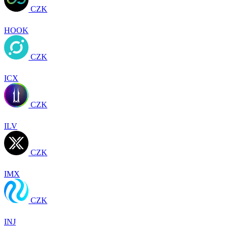
CZK
HOOK
CZK
ICX
CZK
ILV
CZK
IMX
CZK
INJ