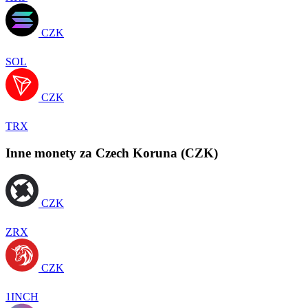
CZK
SOL
CZK
TRX
Inne monety za Czech Koruna (CZK)
CZK
ZRX
CZK
1INCH