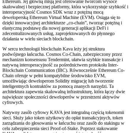
Ethereum. Jej główną misją jest oferowanie twórcom wysoce
skalowalnej i bezpiecznej platformy, która wykorzystuje szybkość i
interoperacyjność Cosmos SDK wraz z potężną mocą
deweloperską Ethereum Virtual Machine (EVM). Osiąga się to
dzięki innowacyjnej architekturze „co-chain”, tworząc potężną i
elastyczną podstawę dla nowej generacji aplikacji DeFi i
zdecentralizowanych usług, zaprojektowanych do płynnego
działania w wielu sieciach blockchain.
W sercu technologii blockchain Kava leży jej struktura
podwójnego łańcucha. Cosmos Co-Chain, zabezpieczony przez
mechanizm konsensusu Tendermint, ułatwia szybkie transakcje i
natywną interoperacyjność za pośrednictwem protokołu Inter-
Blockchain Communication (IBC). Równocześnie Ethereum Co-
Chain oferuje w pełni kompatybilne środowisko EVM,
umożliwiając deweloperom Solidity migrację lub tworzenie
inteligentnych kontraktów za pomocą znanych narzędzi. Ta
architektura zapewnia skalowalną infrastrukturę, która łączy dwie
największe społeczności deweloperów w przestrzeni aktywów
cyfrowych.
Natywny zasób cyfrowy KAVA jest integralną częścią tokenomii
sieci. Służy jako token użytkowy do opłat transakcyjnych, token
zarządzania do głosowania w łańcuchu oraz zasób do stakingu w
celu zabezpieczenia sieci Proof-of-Stake. Poprzez stakowanie