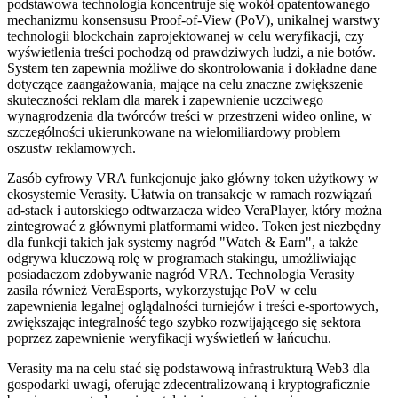
podstawowa technologia koncentruje się wokół opatentowanego
mechanizmu konsensusu Proof-of-View (PoV), unikalnej warstwy
technologii blockchain zaprojektowanej w celu weryfikacji, czy
wyświetlenia treści pochodzą od prawdziwych ludzi, a nie botów.
System ten zapewnia możliwe do skontrolowania i dokładne dane
dotyczące zaangażowania, mające na celu znaczne zwiększenie
skuteczności reklam dla marek i zapewnienie uczciwego
wynagrodzenia dla twórców treści w przestrzeni wideo online, w
szczególności ukierunkowane na wielomiliardowy problem
oszustw reklamowych.
Zasób cyfrowy VRA funkcjonuje jako główny token użytkowy w
ekosystemie Verasity. Ułatwia on transakcje w ramach rozwiązań
ad-stack i autorskiego odtwarzacza wideo VeraPlayer, który można
zintegrować z głównymi platformami wideo. Token jest niezbędny
dla funkcji takich jak systemy nagród "Watch & Earn", a także
odgrywa kluczową rolę w programach stakingu, umożliwiając
posiadaczom zdobywanie nagród VRA. Technologia Verasity
zasila również VeraEsports, wykorzystując PoV w celu
zapewnienia legalnej oglądalności turniejów i treści e-sportowych,
zwiększając integralność tego szybko rozwijającego się sektora
poprzez zapewnienie weryfikacji wyświetleń w łańcuchu.
Verasity ma na celu stać się podstawową infrastrukturą Web3 dla
gospodarki uwagi, oferując zdecentralizowaną i kryptograficznie