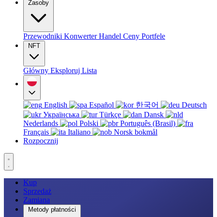
Zasoby
Przewodniki
Konwerter
Handel
Ceny
Portfele
NFT
Główny
Eksploruj
Lista
English
Español
한국어
Deutsch
Українська
Türkçe
Dansk
Nederlands
Polski
Português (Brasil)
Français
Italiano
Norsk bokmål
Rozpocznij
Kup
Sprzedaż
Zamiana
Metody płatności