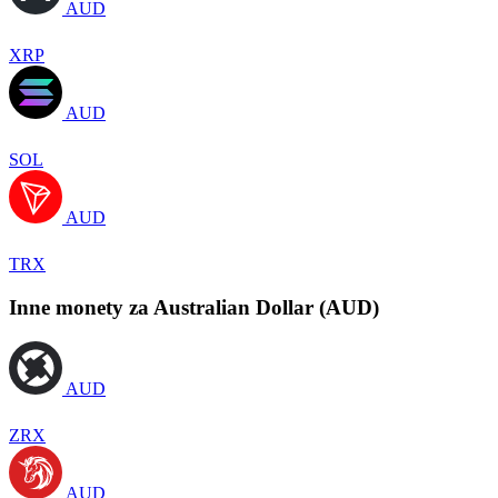
AUD
XRP
AUD
SOL
AUD
TRX
Inne monety za Australian Dollar (AUD)
AUD
ZRX
AUD