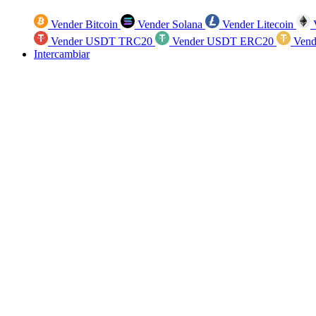
Vender Bitcoin
Vender Solana
Vender Litecoin
V
Vender USDT TRC20
Vender USDT ERC20
Vend
Intercambiar