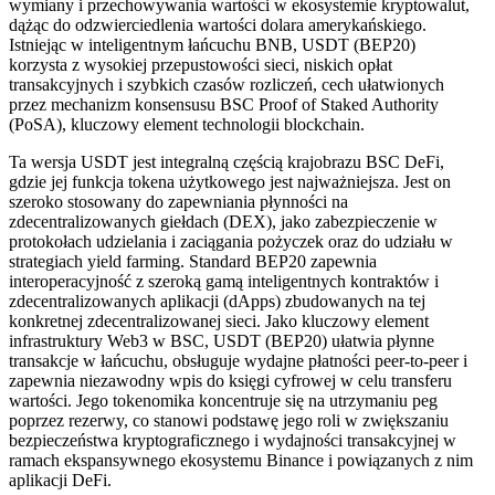
wymiany i przechowywania wartości w ekosystemie kryptowalut,
dążąc do odzwierciedlenia wartości dolara amerykańskiego.
Istniejąc w inteligentnym łańcuchu BNB, USDT (BEP20)
korzysta z wysokiej przepustowości sieci, niskich opłat
transakcyjnych i szybkich czasów rozliczeń, cech ułatwionych
przez mechanizm konsensusu BSC Proof of Staked Authority
(PoSA), kluczowy element technologii blockchain.
Ta wersja USDT jest integralną częścią krajobrazu BSC DeFi,
gdzie jej funkcja tokena użytkowego jest najważniejsza. Jest on
szeroko stosowany do zapewniania płynności na
zdecentralizowanych giełdach (DEX), jako zabezpieczenie w
protokołach udzielania i zaciągania pożyczek oraz do udziału w
strategiach yield farming. Standard BEP20 zapewnia
interoperacyjność z szeroką gamą inteligentnych kontraktów i
zdecentralizowanych aplikacji (dApps) zbudowanych na tej
konkretnej zdecentralizowanej sieci. Jako kluczowy element
infrastruktury Web3 w BSC, USDT (BEP20) ułatwia płynne
transakcje w łańcuchu, obsługuje wydajne płatności peer-to-peer i
zapewnia niezawodny wpis do księgi cyfrowej w celu transferu
wartości. Jego tokenomika koncentruje się na utrzymaniu peg
poprzez rezerwy, co stanowi podstawę jego roli w zwiększaniu
bezpieczeństwa kryptograficznego i wydajności transakcyjnej w
ramach ekspansywnego ekosystemu Binance i powiązanych z nim
aplikacji DeFi.