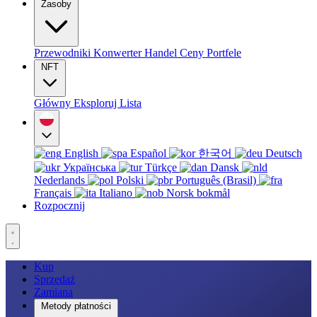
Zasoby
Przewodniki
Konwerter
Handel
Ceny
Portfele
NFT
Główny
Eksploruj
Lista
English
Español
한국어
Deutsch
Українська
Türkçe
Dansk
Nederlands
Polski
Português (Brasil)
Français
Italiano
Norsk bokmål
Rozpocznij
Kup
Sprzedaż
Zamiana
Metody płatności