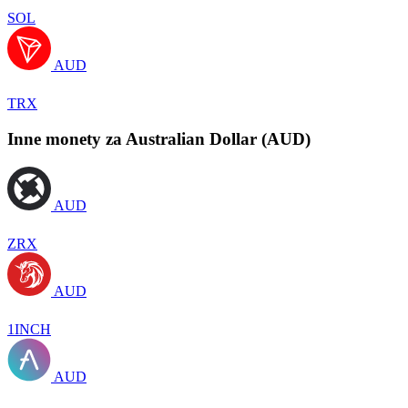
SOL
AUD
TRX
Inne monety za Australian Dollar (AUD)
AUD
ZRX
AUD
1INCH
AUD