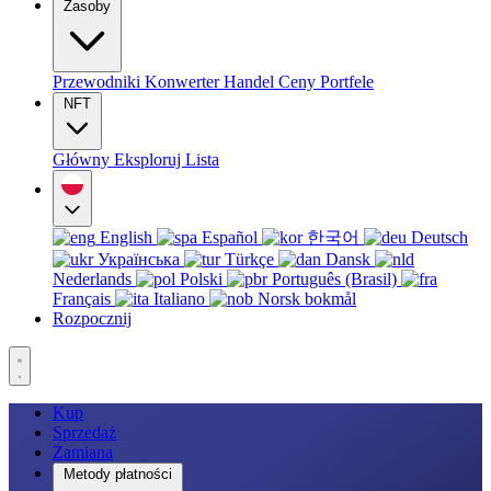
Zasoby
Przewodniki
Konwerter
Handel
Ceny
Portfele
NFT
Główny
Eksploruj
Lista
English
Español
한국어
Deutsch
Українська
Türkçe
Dansk
Nederlands
Polski
Português (Brasil)
Français
Italiano
Norsk bokmål
Rozpocznij
Kup
Sprzedaż
Zamiana
Metody płatności