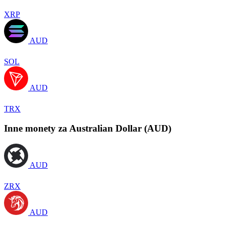
XRP
AUD
SOL
AUD
TRX
Inne monety za Australian Dollar (AUD)
AUD
ZRX
AUD