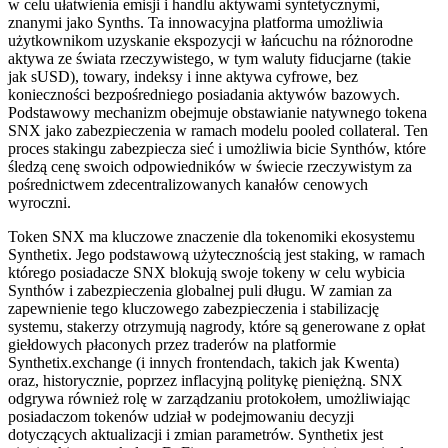
w celu ułatwienia emisji i handlu aktywami syntetycznymi,
znanymi jako Synths. Ta innowacyjna platforma umożliwia
użytkownikom uzyskanie ekspozycji w łańcuchu na różnorodne
aktywa ze świata rzeczywistego, w tym waluty fiducjarne (takie
jak sUSD), towary, indeksy i inne aktywa cyfrowe, bez
konieczności bezpośredniego posiadania aktywów bazowych.
Podstawowy mechanizm obejmuje obstawianie natywnego tokena
SNX jako zabezpieczenia w ramach modelu pooled collateral. Ten
proces stakingu zabezpiecza sieć i umożliwia bicie Synthów, które
śledzą cenę swoich odpowiedników w świecie rzeczywistym za
pośrednictwem zdecentralizowanych kanałów cenowych
wyroczni.
Token SNX ma kluczowe znaczenie dla tokenomiki ekosystemu
Synthetix. Jego podstawową użytecznością jest staking, w ramach
którego posiadacze SNX blokują swoje tokeny w celu wybicia
Synthów i zabezpieczenia globalnej puli długu. W zamian za
zapewnienie tego kluczowego zabezpieczenia i stabilizację
systemu, stakerzy otrzymują nagrody, które są generowane z opłat
giełdowych płaconych przez traderów na platformie
Synthetix.exchange (i innych frontendach, takich jak Kwenta)
oraz, historycznie, poprzez inflacyjną politykę pieniężną. SNX
odgrywa również rolę w zarządzaniu protokołem, umożliwiając
posiadaczom tokenów udział w podejmowaniu decyzji
dotyczących aktualizacji i zmian parametrów. Synthetix jest