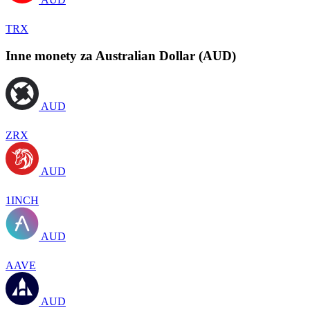
TRX
Inne monety za Australian Dollar (AUD)
AUD
ZRX
AUD
1INCH
AUD
AAVE
AUD