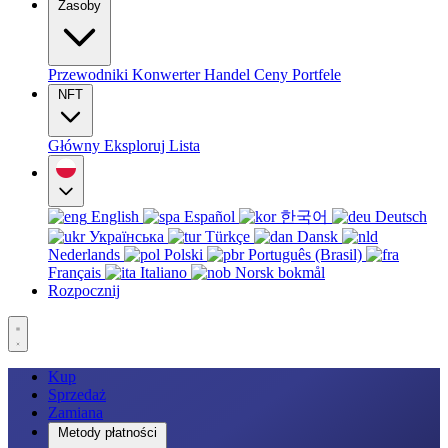
Zasoby
Przewodniki
Konwerter
Handel
Ceny
Portfele
NFT
Główny
Eksploruj
Lista
English
Español
한국어
Deutsch
Українська
Türkçe
Dansk
Nederlands
Polski
Português (Brasil)
Français
Italiano
Norsk bokmål
Rozpocznij
Kup
Sprzedaż
Zamiana
Metody płatności