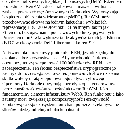
dla zdecentralizowanych aplikacji finansowych (DeFi). Rdzeniem
projektu jest RenVM, zdecentralizowana maszyna wirtualna
zasilana przez sieć węzłów zwanych Darknodes. Wykorzystując
bezpieczne obliczenia wielostronne (sMPC), RenVM może
przechowywać aktywa na jednym łańcuchu i wybijać ich
reprezentację ERC-20 w stosunku 1:1 na innym, takim jak
Ethereum, bez ujawniania podstawowych kluczy prywatnych.
Proces ten umożliwia wykorzystanie aktywów takich jak Bitcoin
(BTC) w ekosystemie DeFi Ethereum jako renBTC.
Natywny token użytkowy protokołu, REN, jest niezbędny do
działania i bezpieczeństwa sieci. Aby uruchomić Darknode,
operatorzy muszą zdeponować 100 000 tokenów REN jako
zabezpieczenie. Ten środek bezpieczeństwa kryptograficznego
zachęca do uczciwego zachowania, ponieważ złośliwe działania
skutkowałyby utratą zdeponowanego aktywa cyfrowego.
Operatorzy Darknode otrzymują nagrody z opłat generowanych
przez transfery aktywów za pośrednictwem RenVM. Jako
fundamentalny element infrastruktury Web3, Ren funkcjonuje jako
zaufany most, zwiększając kompozycyjność i efektywność
kapitałową całego ekosystemu on-chain poprzez przełamywanie
silosów między odrębnymi blockchainami.