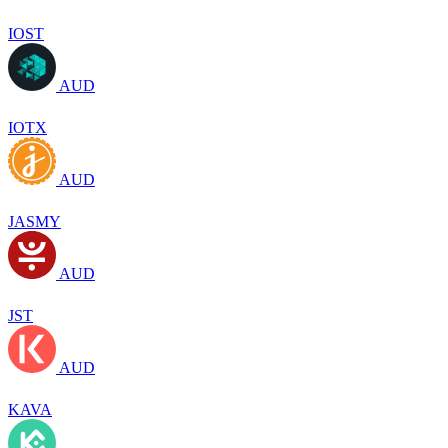
IOST
AUD
IOTX
AUD
JASMY
AUD
JST
AUD
KAVA