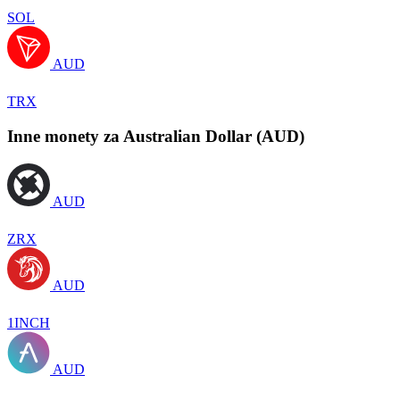
SOL
AUD
TRX
Inne monety za Australian Dollar (AUD)
AUD
ZRX
AUD
1INCH
AUD