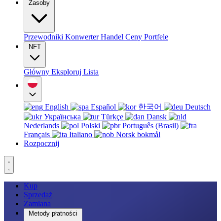
Zasoby
Przewodniki
Konwerter
Handel
Ceny
Portfele
NFT
Główny
Eksploruj
Lista
English
Español
한국어
Deutsch
Українська
Türkçe
Dansk
Nederlands
Polski
Português (Brasil)
Français
Italiano
Norsk bokmål
Rozpocznij
Kup
Sprzedaż
Zamiana
Metody płatności