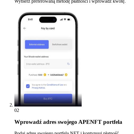
Wybierz preferowaną metodę płatności i wprowadź kwotę.
02
Wprowadź
adres swojego APENFT portfela
Podaj adres swojego portfela NFT i kontynuuj płatność.