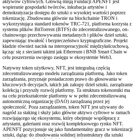
aktywów cyfrowych. Główną misją Fundacji APENFT jest
wspieranie gospodarki twórców, inkubacja artystów i
demokratyzacja dostępu do sztuki o wysokiej wartości poprzez
tokenizację. Zbudowana głównie na blockchainie TRON i
wykorzystująca standard tokenów TRC-721, platforma korzysta z
systemu plików BitTorrent (BTFS) do zdecentralizowanego, on-
chainowego przechowywania metadanych i plików dzieł sztuki,
zapewniając trwałość i bezpieczeństwo kryptograficzne. Projekt
kładzie również nacisk na interoperacyjność międzyłańcuchową,
łącząc się z sieciami takimi jak Ethereum i BNB Smart Chain w
celu poszerzenia swojego zasięgu w ekosystemie Web3.
Natywny token użytkowy, NFT, jest integralną częścią
zdecentralizowanego modelu zarządzania platformą. Jako token
zarządzania, przyznaje posiadaczom prawo do głosowania w
kluczowych decyzjach, takich jak zakupy dzieł sztuki, zarządzanie
kolekcją i przyszły rozwój platformy. Ta struktura tokenomiki ma
na celu przekształcenie platformy w w pełni zdecentralizowaną
autonomiczną organizację (DAO) zarządzaną przez jej
społeczność. Poza zarządzaniem, token NFT jest używany do
nagród za staking i służy jako główne aktywo cyfrowe w ramach
rozwijającego się ekosystemu, który obejmuje współpracę z
artystami, galeriami oraz rozwój kompleksowego rynku NFT.
APENFT pozycjonuje się jako fundamentalny gracz w tokenizacji
sztuki, dążąc do zbudowania solidnej infrastruktury dla sztuki