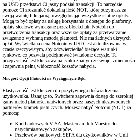
na USD przedstawi Ci jasny podział transakcji. To narzędzie
pomoże Ci zrozumieć dokładną ilość NOT, którą otrzymasz za
swoją walutę fiducjarną, uwzględniając wszystkie istotne opłaty.
Mogą to być opłaty za usługę korzystania z dostępu do platformy,
opłaty sieciowe wymagane przez blockchain Notcoin do
przetworzenia transakcji oraz wszelkie opłaty za przetwarzanie
związane z wybraną metodą płatności. Nie ma żadnych ukrytych
opłat. Wyświetlana cena Notcoin w USD jest aktualizowana w
czasie rzeczywistym, aby odzwierciedlać bieżące warunki
rynkowe, co pozwala podejmować świadome decyzje. Ta
przejrzystość jest kluczowa na rynku znanym ze swojej zmienności
i zapewnia pełną widoczność kosztów nabycia.
Mnogość Opcji Płatności na Wyciągnięcie Ręki
Elastyczność jest kluczem do pozytywnego doświadczenia
użytkownika. Uznając to, Switchere zapewnia dostęp do szerokiej
gamy metod płatności ułatwionych przez naszych niezawodnych
partnerów bramek płatniczych. Możesz nabyć Notcoin (NOT) za
pomocą:
Kart bankowych VISA, Mastercard lub Maestro do
natychmiastowych zakupów.
Przelewów bankowych SEPA dla użytkowników w Unii