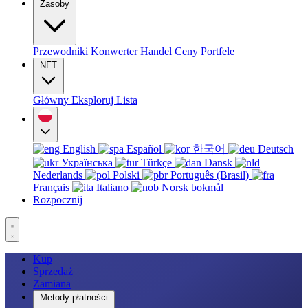
Zasoby
Przewodniki
Konwerter
Handel
Ceny
Portfele
NFT
Główny
Eksploruj
Lista
English
Español
한국어
Deutsch
Українська
Türkçe
Dansk
Nederlands
Polski
Português (Brasil)
Français
Italiano
Norsk bokmål
Rozpocznij
Kup
Sprzedaż
Zamiana
Metody płatności