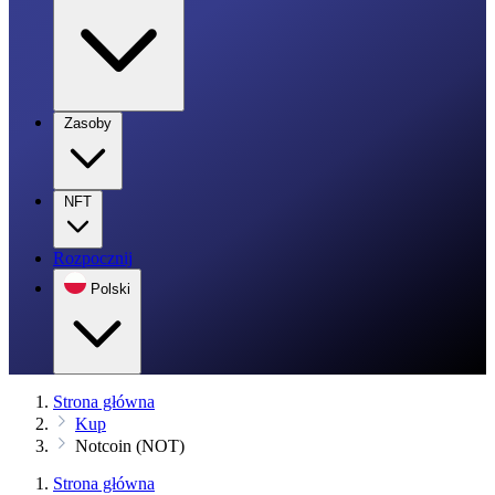
Zasoby
NFT
Rozpocznij
Polski
Strona główna
Kup
Notcoin (NOT)
Strona główna