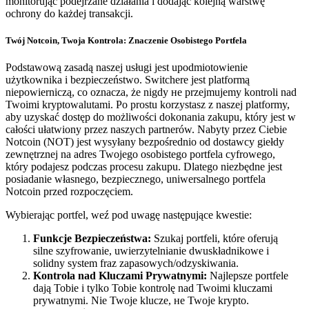
monitorując podejrzane działania i dodając kolejną warstwę
ochrony do każdej transakcji.
Twój Notcoin, Twoja Kontrola: Znaczenie Osobistego Portfela
Podstawową zasadą naszej usługi jest upodmiotowienie
użytkownika i bezpieczeństwo. Switchere jest platformą
niepowierniczą, co oznacza, że nigdy не przejmujemy kontroli nad
Twoimi kryptowalutami. Po prostu korzystasz z naszej platformy,
aby uzyskać dostęp do możliwości dokonania zakupu, który jest w
całości ułatwiony przez naszych partnerów. Nabyty przez Ciebie
Notcoin (NOT) jest wysyłany bezpośrednio od dostawcy giełdy
zewnętrznej na adres Twojego osobistego portfela cyfrowego,
który podajesz podczas procesu zakupu. Dlatego niezbędne jest
posiadanie własnego, bezpiecznego, uniwersalnego portfela
Notcoin przed rozpoczęciem.
Wybierając portfel, weź pod uwagę następujące kwestie:
Funkcje Bezpieczeństwa:
Szukaj portfeli, które oferują
silne szyfrowanie, uwierzytelnianie dwuskładnikowe i
solidny system fraz zapasowych/odzyskiwania.
Kontrola nad Kluczami Prywatnymi:
Najlepsze portfele
dają Tobie i tylko Tobie kontrolę nad Twoimi kluczami
prywatnymi. Nie Twoje klucze, не Twoje krypto.