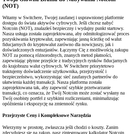
(NOT)
Witamy w Switchere, Twojej zaufanej i usprawnionej platformie
dostępu do świata aktywów cyfrowych. Jeśli chcesz nabyć
Notcoin (NOT), znalazłeś bezpieczny i wydajny punkt startowy.
Nasza usługa została zaprojektowana, aby odmitologizować proces
pozyskiwania kryptowalut, zapewniając jasną ścieżkę od walut
fiducjarnych do kryptowalut zarówno dla nowicjuszy, jak i
doświadczonych entuzjastów. Łączymy Cię z możliwością zakupu
NOT za pomocą różnorodnych, znanych metod płatności,
zapewniając płynne przejście z tradycyjnych rynków fiducjarnych
do krajobrazu walut cyfrowych. W Switchere priorytetowo
traktujemy doświadczenie użytkownika, przejrzystość i
bezpieczeństwo, wykorzystując sieć zaufanych partnerów do
ułatwienia każdej transakcji. Nasza platforma została
zaprojektowana tak, aby zapewnić szybkie przetwarzanie
transakcji, co oznacza, że Twój Notcoin może zostać wysłany na
Twój osobisty portfel z szybkimi rozliczeniami, minimalizując
opóźnienia i ekspozycję na zmienność rynku.
Przejrzyste Ceny i Kompleksowe Narzędzia
Wierzymy w prostotę, zwłaszcza jeśli chodzi o koszty. Zanim
zdecydujesz się na zakup, nasz zintegrowany kalkulator Notcoin