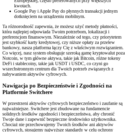
Europejskiej, często preferowanych przy większych
kwotach.
Google Pay i Apple Pay do płynnych transakcji jednym
dotknięciem na urządzeniu mobilnym.
Ta różnorodność zapewnia, że możesz użyć metody płatności,
która najlepiej odpowiada Twoim potrzebom, lokalizacji i
preferencjom finansowym. Niezależnie od tego, czy priorytetem
jest szybkość karty kredytowej, czy niższe opłaty za przelew
bankowy, nasza platforma łączy Cię z właściwym rozwiązaniem.
Co więcej, nasz system obsługuje szeroką gamę kryptowalut poza
Notcoin, w tym główne aktywa, takie jak Bitcoin, różne tokeny
DeFi i stablecoiny, takie jak USDT i USDC, co czyni go
wszechstronnym centrum dla Twoich potrzeb związanych z
nabywaniem aktywów cyfrowych.
Nawigacja po Bezpieczeństwie i Zgodności na
Platformie Switchere
W przestrzeni aktywów cyfrowych bezpieczeństwo i zaufanie są
najważniejsze. Switchere jest zbudowane na fundamencie
solidnych środków zgodności i bezpieczeństwa, aby chronić
Twoje dane i zapewnić bezpieczne środowisko użytkownika.
Chociaż nie przechowujemy Twoich środków ani aktywów
cyfrowych, stosujemy najwyższe standardy w celu ochrony