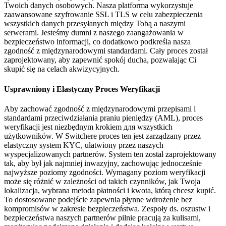
Twoich danych osobowych. Nasza platforma wykorzystuje
zaawansowane szyfrowanie SSL i TLS w celu zabezpieczenia
wszystkich danych przesyłanych między Tobą a naszymi
serwerami. Jesteśmy dumni z naszego zaangażowania w
bezpieczeństwo informacji, co dodatkowo podkreśla nasza
zgodność z międzynarodowymi standardami. Cały proces został
zaprojektowany, aby zapewnić spokój ducha, pozwalając Ci
skupić się na celach akwizycyjnych.
Usprawniony i Elastyczny Proces Weryfikacji
Aby zachować zgodność z międzynarodowymi przepisami i
standardami przeciwdziałania praniu pieniędzy (AML), proces
weryfikacji jest niezbędnym krokiem для wszystkich
użytkowników. W Switchere proces ten jest zarządzany przez
elastyczny system KYC, ułatwiony przez naszych
wyspecjalizowanych partnerów. System ten został zaprojektowany
tak, aby był jak najmniej inwazyjny, zachowując jednocześnie
najwyższe poziomy zgodności. Wymagany poziom weryfikacji
może się różnić w zależności od takich czynników, jak Twoja
lokalizacja, wybrana metoda płatności i kwota, którą chcesz kupić.
To dostosowane podejście zapewnia płynne wdrożenie bez
kompromisów w zakresie bezpieczeństwa. Zespoły ds. oszustw i
bezpieczeństwa naszych partnerów pilnie pracują za kulisami,