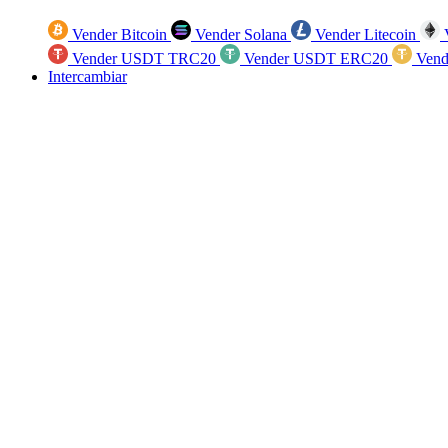
Vender Bitcoin
Vender Solana
Vender Litecoin
V
Vender USDT TRC20
Vender USDT ERC20
Vend
Intercambiar