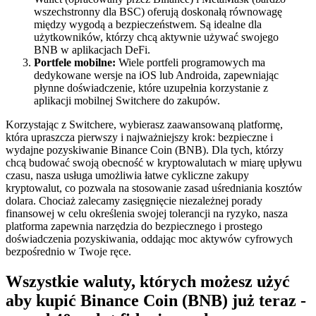
wszechstronny dla BSC) oferują doskonałą równowagę
między wygodą a bezpieczeństwem. Są idealne dla
użytkowników, którzy chcą aktywnie używać swojego
BNB w aplikacjach DeFi.
Portfele mobilne:
Wiele portfeli programowych ma
dedykowane wersje na iOS lub Androida, zapewniając
płynne doświadczenie, które uzupełnia korzystanie z
aplikacji mobilnej Switchere do zakupów.
Korzystając z Switchere, wybierasz zaawansowaną platformę,
która upraszcza pierwszy i najważniejszy krok: bezpieczne i
wydajne pozyskiwanie Binance Coin (BNB). Dla tych, którzy
chcą budować swoją obecność w kryptowalutach w miarę upływu
czasu, nasza usługa umożliwia łatwe cykliczne zakupy
kryptowalut, co pozwala na stosowanie zasad uśredniania kosztów
dolara. Chociaż zalecamy zasięgnięcie niezależnej porady
finansowej w celu określenia swojej tolerancji na ryzyko, nasza
platforma zapewnia narzędzia do bezpiecznego i prostego
doświadczenia pozyskiwania, oddając moc aktywów cyfrowych
bezpośrednio w Twoje ręce.
Wszystkie waluty, których możesz użyć
aby kupić Binance Coin (BNB) już teraz -