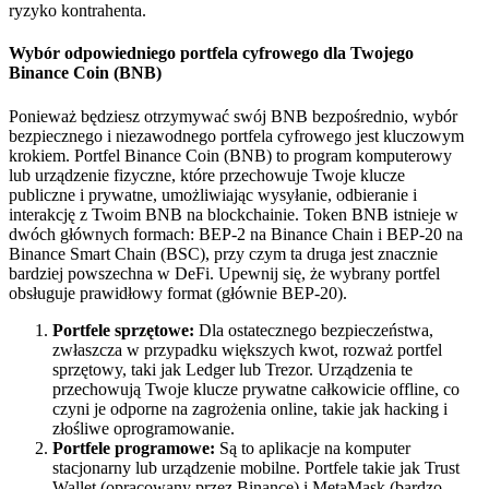
ryzyko kontrahenta.
Wybór odpowiedniego portfela cyfrowego dla Twojego
Binance Coin (BNB)
Ponieważ będziesz otrzymywać swój BNB bezpośrednio, wybór
bezpiecznego i niezawodnego portfela cyfrowego jest kluczowym
krokiem. Portfel Binance Coin (BNB) to program komputerowy
lub urządzenie fizyczne, które przechowuje Twoje klucze
publiczne i prywatne, umożliwiając wysyłanie, odbieranie i
interakcję z Twoim BNB na blockchainie. Token BNB istnieje w
dwóch głównych formach: BEP-2 na Binance Chain i BEP-20 na
Binance Smart Chain (BSC), przy czym ta druga jest znacznie
bardziej powszechna w DeFi. Upewnij się, że wybrany portfel
obsługuje prawidłowy format (głównie BEP-20).
Portfele sprzętowe:
Dla ostatecznego bezpieczeństwa,
zwłaszcza w przypadku większych kwot, rozważ portfel
sprzętowy, taki jak Ledger lub Trezor. Urządzenia te
przechowują Twoje klucze prywatne całkowicie offline, co
czyni je odporne na zagrożenia online, takie jak hacking i
złośliwe oprogramowanie.
Portfele programowe:
Są to aplikacje na komputer
stacjonarny lub urządzenie mobilne. Portfele takie jak Trust
Wallet (opracowany przez Binance) i MetaMask (bardzo