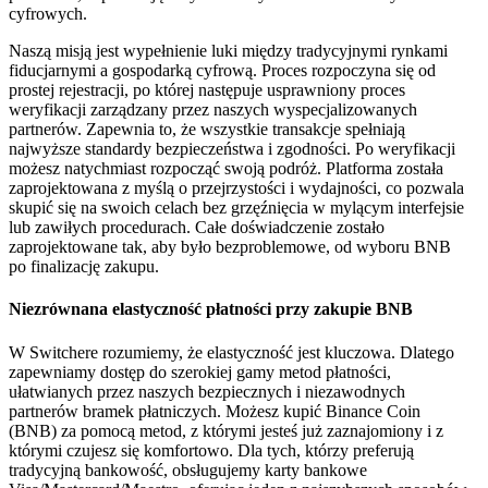
cyfrowych.
Naszą misją jest wypełnienie luki między tradycyjnymi rynkami
fiducjarnymi a gospodarką cyfrową. Proces rozpoczyna się od
prostej rejestracji, po której następuje usprawniony proces
weryfikacji zarządzany przez naszych wyspecjalizowanych
partnerów. Zapewnia to, że wszystkie transakcje spełniają
najwyższe standardy bezpieczeństwa i zgodności. Po weryfikacji
możesz natychmiast rozpocząć swoją podróż. Platforma została
zaprojektowana z myślą o przejrzystości i wydajności, co pozwala
skupić się na swoich celach bez grzęźnięcia w mylącym interfejsie
lub zawiłych procedurach. Całe doświadczenie zostało
zaprojektowane tak, aby było bezproblemowe, od wyboru BNB
po finalizację zakupu.
Niezrównana elastyczność płatności przy zakupie BNB
W Switchere rozumiemy, że elastyczność jest kluczowa. Dlatego
zapewniamy dostęp do szerokiej gamy metod płatności,
ułatwianych przez naszych bezpiecznych i niezawodnych
partnerów bramek płatniczych. Możesz kupić Binance Coin
(BNB) za pomocą metod, z którymi jesteś już zaznajomiony i z
którymi czujesz się komfortowo. Dla tych, którzy preferują
tradycyjną bankowość, obsługujemy karty bankowe