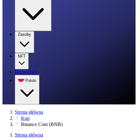
Zasoby
NFT
Rozpocznij
Polski
Strona główna
Kup
Binance Coin (BNB)
Strona główna