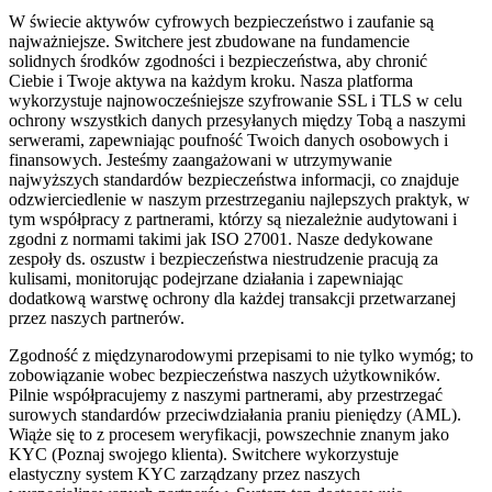
W świecie aktywów cyfrowych bezpieczeństwo i zaufanie są
najważniejsze. Switchere jest zbudowane na fundamencie
solidnych środków zgodności i bezpieczeństwa, aby chronić
Ciebie i Twoje aktywa na każdym kroku. Nasza platforma
wykorzystuje najnowocześniejsze szyfrowanie SSL i TLS w celu
ochrony wszystkich danych przesyłanych między Tobą a naszymi
serwerami, zapewniając poufność Twoich danych osobowych i
finansowych. Jesteśmy zaangażowani w utrzymywanie
najwyższych standardów bezpieczeństwa informacji, co znajduje
odzwierciedlenie w naszym przestrzeganiu najlepszych praktyk, w
tym współpracy z partnerami, którzy są niezależnie audytowani i
zgodni z normami takimi jak ISO 27001. Nasze dedykowane
zespoły ds. oszustw i bezpieczeństwa niestrudzenie pracują za
kulisami, monitorując podejrzane działania i zapewniając
dodatkową warstwę ochrony dla każdej transakcji przetwarzanej
przez naszych partnerów.
Zgodność z międzynarodowymi przepisami to nie tylko wymóg; to
zobowiązanie wobec bezpieczeństwa naszych użytkowników.
Pilnie współpracujemy z naszymi partnerami, aby przestrzegać
surowych standardów przeciwdziałania praniu pieniędzy (AML).
Wiąże się to z procesem weryfikacji, powszechnie znanym jako
KYC (Poznaj swojego klienta). Switchere wykorzystuje
elastyczny system KYC zarządzany przez naszych