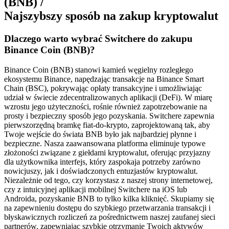
(BNB) /
Najszybszy sposób na zakup kryptowalut
Dlaczego warto wybrać Switchere do zakupu
Binance Coin (BNB)?
Binance Coin (BNB) stanowi kamień węgielny rozległego
ekosystemu Binance, napędzając transakcje na Binance Smart
Chain (BSC), pokrywając opłaty transakcyjne i umożliwiając
udział w świecie zdecentralizowanych aplikacji (DeFi). W miarę
wzrostu jego użyteczności, rośnie również zapotrzebowanie na
prosty i bezpieczny sposób jego pozyskania. Switchere zapewnia
pierwszorzędną bramkę fiat-do-krypto, zaprojektowaną tak, aby
Twoje wejście do świata BNB było jak najbardziej płynne i
bezpieczne. Nasza zaawansowana platforma eliminuje typowe
złożoności związane z giełdami kryptowalut, oferując przyjazny
dla użytkownika interfejs, który zaspokaja potrzeby zarówno
nowicjuszy, jak i doświadczonych entuzjastów kryptowalut.
Niezależnie od tego, czy korzystasz z naszej strony internetowej,
czy z intuicyjnej aplikacji mobilnej Switchere na iOS lub
Androida, pozyskanie BNB to tylko kilka kliknięć. Skupiamy się
na zapewnieniu dostępu do szybkiego przetwarzania transakcji i
błyskawicznych rozliczeń za pośrednictwem naszej zaufanej sieci
partnerów, zapewniając szybkie otrzymanie Twoich aktywów