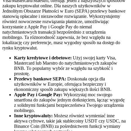
Visa/Mastercard/Maestro, oferując jeden z najszybszych sposobów
zakupu kryptowalut online. Dla naszych użytkowników w
Jednolitym Obszarze Płatności w Euro (SEPA) przelewy bankowe
stanowią opłacalne i niezawodne rozwiązanie. Wykorzystujemy
również nowoczesne rozwiązania płatnicze, umożliwiając
korzystanie z Apple Pay i Google Pay do niemal
natychmiastowych transakcji bezpośrednio z urządzenia
mobilnego. Ta różnorodność zapewnia, że bez względu na
lokalizację czy preferencje, masz wygodny sposób na dostęp do
rynku kryptowalut.
Karty kredytowe i debetowe:
Użyj swojej karty Visa,
Mastercard lub Maestro do natychmiastowych zakupów
BNB. To popularny wybór ze względu na szybkość i
prostotę.
Przelewy bankowe SEPA:
Doskonała opcja dla
użytkowników w Europie, oferująca bezpieczny i
ekonomiczny sposób zakupu większych ilości BNB.
Apple Pay i Google Pay:
Wykorzystaj moc swojego
smartfona do zakupów jednym dotknięciem, łącząc wygodę
z solidnymi funkcjami bezpieczeństwa Twojego urządzenia
mobilnego.
Inne kryptowaluty:
Możesz również wymieniać inne
aktywa cyfrowe, takie jak stablecoiny USDT czy USDC, na
Binance Coin (BNB) za pośrednictwem funkcji wymiany