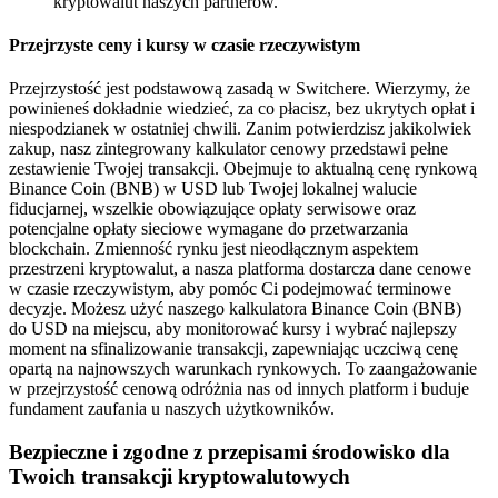
kryptowalut naszych partnerów.
Przejrzyste ceny i kursy w czasie rzeczywistym
Przejrzystość jest podstawową zasadą w Switchere. Wierzymy, że
powinieneś dokładnie wiedzieć, za co płacisz, bez ukrytych opłat i
niespodzianek w ostatniej chwili. Zanim potwierdzisz jakikolwiek
zakup, nasz zintegrowany kalkulator cenowy przedstawi pełne
zestawienie Twojej transakcji. Obejmuje to aktualną cenę rynkową
Binance Coin (BNB) w USD lub Twojej lokalnej walucie
fiducjarnej, wszelkie obowiązujące opłaty serwisowe oraz
potencjalne opłaty sieciowe wymagane do przetwarzania
blockchain. Zmienność rynku jest nieodłącznym aspektem
przestrzeni kryptowalut, a nasza platforma dostarcza dane cenowe
w czasie rzeczywistym, aby pomóc Ci podejmować terminowe
decyzje. Możesz użyć naszego kalkulatora Binance Coin (BNB)
do USD na miejscu, aby monitorować kursy i wybrać najlepszy
moment na sfinalizowanie transakcji, zapewniając uczciwą cenę
opartą na najnowszych warunkach rynkowych. To zaangażowanie
w przejrzystość cenową odróżnia nas od innych platform i buduje
fundament zaufania u naszych użytkowników.
Bezpieczne i zgodne z przepisami środowisko dla
Twoich transakcji kryptowalutowych