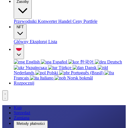
Zasoby
Przewodniki
Konwerter
Handel
Ceny
Portfele
NFT
Główny
Eksploruj
Lista
English
Español
한국어
Deutsch
Українська
Türkçe
Dansk
Nederlands
Polski
Português (Brasil)
Français
Italiano
Norsk bokmål
Rozpocznij
Kup
Sprzedaż
Zamiana
Metody płatności