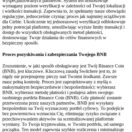
wyspecjalizowanych partnerów. System ten dostosowuje
wymagany poziom weryfikacji w zależności od Twojej lokalizacji
i wielkości transakcji. Zapewnia to, że spełniamy nasze obowiązki
regulacyjne, jednocześnie czyniąc proces jak najmniej uciążliwym
dla Ciebie. Ukończenie tej jednorazowej weryfikacji odblokowuje
pełny potencjał platformy, umożliwiając wyższe limity transakcji i
dostęp do wszystkich obsługiwanych metod płatności,
dostosowując Twoje działania do celów finansowych w
bezpieczny sposób.
Proces pozyskiwania i zabezpieczania Twojego BNB
Zrozumienie, w jaki sposób obsługiwany jest Twój Binance Coin
(BNB), jest kluczowe. Kluczową zasadą Switchere jest to, że
nigdy nie przejmujemy pieczy nad Twoimi środkami. Zawsze
masz pełną kontrolę. Proces jest zaprojektowany z myślą o
maksymalnym bezpieczeństwie i bezpośredniości: wybierasz
BNB, wybierasz metodę płatności i podajesz adres swojego
osobistego portfela Binance Coin (BNB). Gdy płatność zostanie
przetworzona przez naszych partnerów, BNB jest wysyłany
bezpośrednio na Twój wyznaczony portfel cyfrowy. To podejście
bez powiernictwa wzmacnia Cię, eliminując ryzyko związane z
przechowywaniem aktywów na scentralizowanej platformie
wymiany. To Twoja kryptowaluta, w Twoim portfelu, od samego
początku. Ten model zapewnia szybkie rozliczenia i minimalizuje