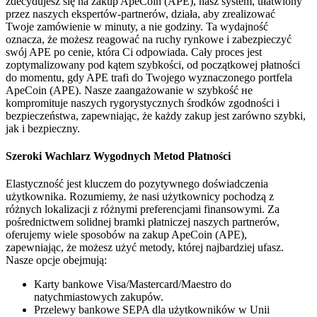
zdecydujesz się na zakup ApeCoin (APE), nasz system, ułatwiony
przez naszych ekspertów-partnerów, działa, aby zrealizować
Twoje zamówienie w minuty, a nie godziny. Ta wydajność
oznacza, że możesz reagować na ruchy rynkowe i zabezpieczyć
swój APE po cenie, która Ci odpowiada. Cały proces jest
zoptymalizowany pod kątem szybkości, od początkowej płatności
do momentu, gdy APE trafi do Twojego wyznaczonego portfela
ApeCoin (APE). Nasze zaangażowanie w szybkość не
kompromituje naszych rygorystycznych środków zgodności i
bezpieczeństwa, zapewniając, że każdy zakup jest zarówno szybki,
jak i bezpieczny.
Szeroki Wachlarz Wygodnych Metod Płatności
Elastyczność jest kluczem do pozytywnego doświadczenia
użytkownika. Rozumiemy, że nasi użytkownicy pochodzą z
różnych lokalizacji z różnymi preferencjami finansowymi. Za
pośrednictwem solidnej bramki płatniczej naszych partnerów,
oferujemy wiele sposobów na zakup ApeCoin (APE),
zapewniając, że możesz użyć metody, której najbardziej ufasz.
Nasze opcje obejmują:
Karty bankowe Visa/Mastercard/Maestro do
natychmiastowych zakupów.
Przelewy bankowe SEPA dla użytkowników w Unii