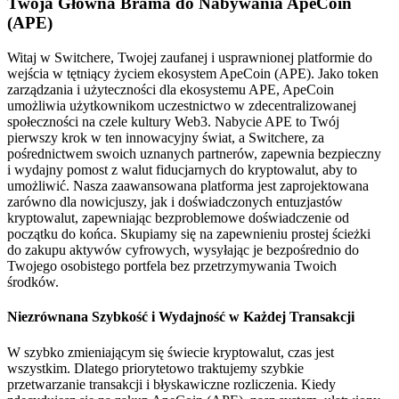
Twoja Główna Brama do Nabywania ApeCoin
(APE)
Witaj w Switchere, Twojej zaufanej i usprawnionej platformie do
wejścia w tętniący życiem ekosystem ApeCoin (APE). Jako token
zarządzania i użyteczności dla ekosystemu APE, ApeCoin
umożliwia użytkownikom uczestnictwo w zdecentralizowanej
społeczności na czele kultury Web3. Nabycie APE to Twój
pierwszy krok w ten innowacyjny świat, a Switchere, za
pośrednictwem swoich uznanych partnerów, zapewnia bezpieczny
i wydajny pomost z walut fiducjarnych do kryptowalut, aby to
umożliwić. Nasza zaawansowana platforma jest zaprojektowana
zarówno dla nowicjuszy, jak i doświadczonych entuzjastów
kryptowalut, zapewniając bezproblemowe doświadczenie od
początku do końca. Skupiamy się na zapewnieniu prostej ścieżki
do zakupu aktywów cyfrowych, wysyłając je bezpośrednio do
Twojego osobistego portfela bez przetrzymywania Twoich
środków.
Niezrównana Szybkość i Wydajność w Każdej Transakcji
W szybko zmieniającym się świecie kryptowalut, czas jest
wszystkim. Dlatego priorytetowo traktujemy szybkie
przetwarzanie transakcji i błyskawiczne rozliczenia. Kiedy