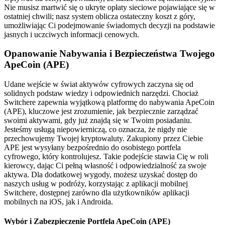
Nie musisz martwić się o ukryte opłaty sieciowe pojawiające się w
ostatniej chwili; nasz system oblicza ostateczny koszt z góry,
umożliwiając Ci podejmowanie świadomych decyzji na podstawie
jasnych i uczciwych informacji cenowych.
Opanowanie Nabywania i Bezpieczeństwa Twojego
ApeCoin (APE)
Udane wejście w świat aktywów cyfrowych zaczyna się od
solidnych podstaw wiedzy i odpowiednich narzędzi. Chociaż
Switchere zapewnia wyjątkową platformę do nabywania ApeCoin
(APE), kluczowe jest zrozumienie, jak bezpiecznie zarządzać
swoimi aktywami, gdy już znajdą się w Twoim posiadaniu.
Jesteśmy usługą niepowierniczą, co oznacza, że nigdy nie
przechowujemy Twojej kryptowaluty. Zakupiony przez Ciebie
APE jest wysyłany bezpośrednio do osobistego portfela
cyfrowego, który kontrolujesz. Takie podejście stawia Cię w roli
kierowcy, dając Ci pełną własność i odpowiedzialność za swoje
aktywa. Dla dodatkowej wygody, możesz uzyskać dostęp do
naszych usług w podróży, korzystając z aplikacji mobilnej
Switchere, dostępnej zarówno dla użytkowników aplikacji
mobilnych na iOS, jak i Androida.
Wybór i Zabezpieczenie Portfela ApeCoin (APE)