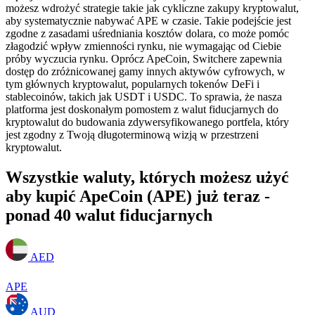
możesz wdrożyć strategie takie jak cykliczne zakupy kryptowalut,
aby systematycznie nabywać APE w czasie. Takie podejście jest
zgodne z zasadami uśredniania kosztów dolara, co może pomóc
złagodzić wpływ zmienności rynku, nie wymagając od Ciebie
próby wyczucia rynku. Oprócz ApeCoin, Switchere zapewnia
dostęp do zróżnicowanej gamy innych aktywów cyfrowych, w
tym głównych kryptowalut, popularnych tokenów DeFi i
stablecoinów, takich jak USDT i USDC. To sprawia, że nasza
platforma jest doskonałym pomostem z walut fiducjarnych do
kryptowalut do budowania zdywersyfikowanego portfela, który
jest zgodny z Twoją długoterminową wizją w przestrzeni
kryptowalut.
Wszystkie waluty, których możesz użyć
aby kupić ApeCoin (APE) już teraz -
ponad 40 walut fiducjarnych
AED
APE
AUD