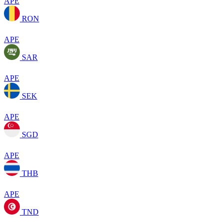
APE
RON
APE
SAR
APE
SEK
APE
SGD
APE
THB
APE
TND