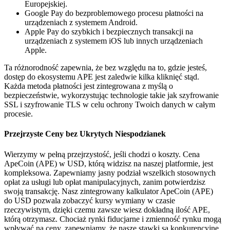
Europejskiej.
Google Pay do bezproblemowego procesu płatności na
urządzeniach z systemem Android.
Apple Pay do szybkich i bezpiecznych transakcji na
urządzeniach z systemem iOS lub innych urządzeniach
Apple.
Ta różnorodność zapewnia, że bez względu na to, gdzie jesteś,
dostęp do ekosystemu APE jest zaledwie kilka kliknięć stąd.
Każda metoda płatności jest zintegrowana z myślą o
bezpieczeństwie, wykorzystując technologie takie jak szyfrowanie
SSL i szyfrowanie TLS w celu ochrony Twoich danych w całym
procesie.
Przejrzyste Ceny bez Ukrytych Niespodzianek
Wierzymy w pełną przejrzystość, jeśli chodzi o koszty. Cena
ApeCoin (APE) w USD, którą widzisz na naszej platformie, jest
kompleksowa. Zapewniamy jasny podział wszelkich stosownych
opłat za usługi lub opłat manipulacyjnych, zanim potwierdzisz
swoją transakcję. Nasz zintegrowany kalkulator ApeCoin (APE)
do USD pozwala zobaczyć kursy wymiany w czasie
rzeczywistym, dzięki czemu zawsze wiesz dokładną ilość APE,
którą otrzymasz. Chociaż rynki fiducjarne i zmienność rynku mogą
wpływać na ceny, zapewniamy, że nasze stawki są konkurencyjne.