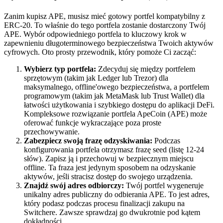
Zanim kupisz APE, musisz mieć gotowy portfel kompatybilny z
ERC-20. To właśnie do tego portfela zostanie dostarczony Twój
APE. Wybór odpowiedniego portfela to kluczowy krok w
zapewnieniu długoterminowego bezpieczeństwa Twoich aktywów
cyfrowych. Oto prosty przewodnik, który pomoże Ci zacząć:
Wybierz typ portfela:
Zdecyduj się między portfelem
sprzętowym (takim jak Ledger lub Trezor) dla
maksymalnego, offline'owego bezpieczeństwa, a portfelem
programowym (takim jak MetaMask lub Trust Wallet) dla
łatwości użytkowania i szybkiego dostępu do aplikacji DeFi.
Kompleksowe rozwiązanie portfela ApeCoin (APE) może
oferować funkcje wykraczające poza proste
przechowywanie.
Zabezpiecz swoją frazę odzyskiwania:
Podczas
konfigurowania portfela otrzymasz frazę seed (listę 12-24
słów). Zapisz ją i przechowuj w bezpiecznym miejscu
offline. Ta fraza jest jedynym sposobem na odzyskanie
aktywów, jeśli stracisz dostęp do swojego urządzenia.
Znajdź swój adres odbiorczy:
Twój portfel wygeneruje
unikalny adres publiczny do odbierania APE. To jest adres,
który podasz podczas procesu finalizacji zakupu na
Switchere. Zawsze sprawdzaj go dwukrotnie pod kątem
dokładności.