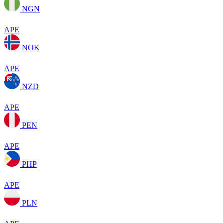
NGN
APE
NOK
APE
NZD
APE
PEN
APE
PHP
APE
PLN