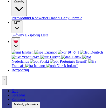
Zasoby
Przewodniki
Konwerter
Handel
Ceny
Portfele
NFT
Główny
Eksploruj
Lista
English
Español
한국어
Deutsch
Українська
Türkçe
Dansk
Nederlands
Polski
Português (Brasil)
Français
Italiano
Norsk bokmål
Rozpocznij
Kup
Sprzedaż
Zamiana
Metody płatności