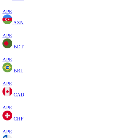
APE
AZN
APE
BDT
APE
BRL
APE
CAD
APE
CHF
APE