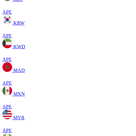
APE
KRW
APE
KWD
APE
MAD
APE
MXN
APE
MYR
APE