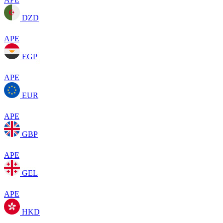
DZD
APE
EGP
APE
EUR
APE
GBP
APE
GEL
APE
HKD