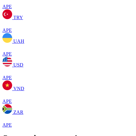
APE
TRY
APE
UAH
APE
USD
APE
VND
APE
ZAR
APE