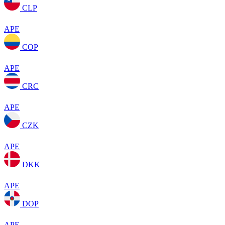
CLP
APE
COP
APE
CRC
APE
CZK
APE
DKK
APE
DOP
APE