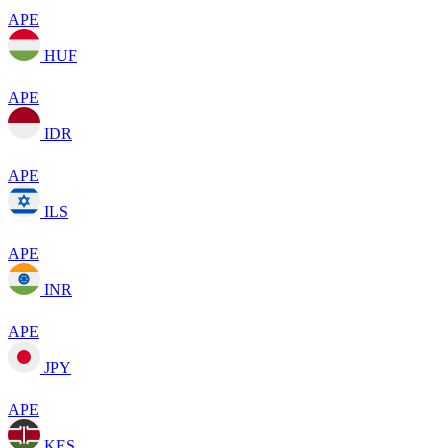
APE
HUF
APE
IDR
APE
ILS
APE
INR
APE
JPY
APE
KES