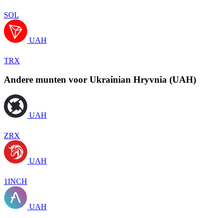
SOL
UAH
TRX
Andere munten voor Ukrainian Hryvnia (UAH)
UAH
ZRX
UAH
1INCH
UAH