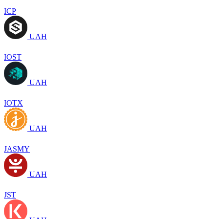
ICP
UAH
IOST
UAH
IOTX
UAH
JASMY
UAH
JST