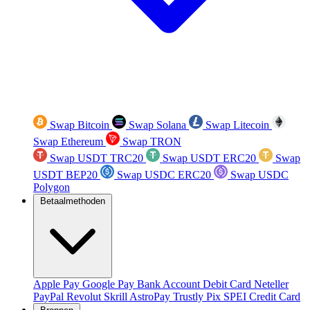
Swap Bitcoin
Swap Solana
Swap Litecoin
Swap Ethereum
Swap TRON
Swap USDT TRC20
Swap USDT ERC20
Swap
USDT BEP20
Swap USDC ERC20
Swap USDC
Polygon
Betaalmethoden
Apple Pay
Google Pay
Bank Account
Debit Card
Neteller
PayPal
Revolut
Skrill
AstroPay
Trustly
Pix
SPEI
Credit Card