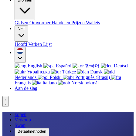
Bronnen
Gidsen
Omvormer
Handelen
Prijzen
Wallets
NFT
Hoofd
Verken
Lijst
English
Español
한국어
Deutsch
Українська
Türkçe
Dansk
Nederlands
Polski
Português (Brasil)
Français
Italiano
Norsk bokmål
Aan de slag
kopen
Verkoop
Swap
Betaalmethoden