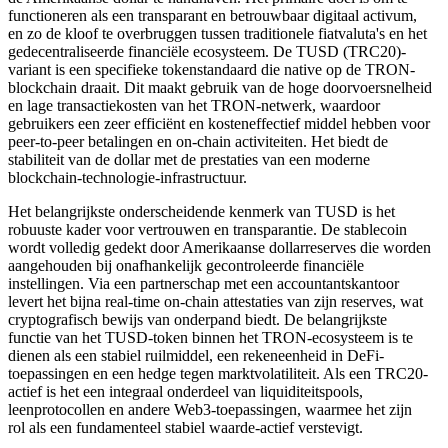
functioneren als een transparant en betrouwbaar digitaal activum,
en zo de kloof te overbruggen tussen traditionele fiatvaluta's en het
gedecentraliseerde financiële ecosysteem. De TUSD (TRC20)-
variant is een specifieke tokenstandaard die native op de TRON-
blockchain draait. Dit maakt gebruik van de hoge doorvoersnelheid
en lage transactiekosten van het TRON-netwerk, waardoor
gebruikers een zeer efficiënt en kosteneffectief middel hebben voor
peer-to-peer betalingen en on-chain activiteiten. Het biedt de
stabiliteit van de dollar met de prestaties van een moderne
blockchain-technologie-infrastructuur.
Het belangrijkste onderscheidende kenmerk van TUSD is het
robuuste kader voor vertrouwen en transparantie. De stablecoin
wordt volledig gedekt door Amerikaanse dollarreserves die worden
aangehouden bij onafhankelijk gecontroleerde financiële
instellingen. Via een partnerschap met een accountantskantoor
levert het bijna real-time on-chain attestaties van zijn reserves, wat
cryptografisch bewijs van onderpand biedt. De belangrijkste
functie van het TUSD-token binnen het TRON-ecosysteem is te
dienen als een stabiel ruilmiddel, een rekeneenheid in DeFi-
toepassingen en een hedge tegen marktvolatiliteit. Als een TRC20-
actief is het een integraal onderdeel van liquiditeitspools,
leenprotocollen en andere Web3-toepassingen, waarmee het zijn
rol als een fundamenteel stabiel waarde-actief verstevigt.