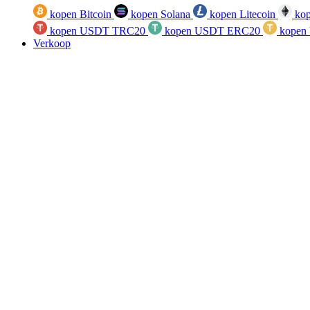
kopen Bitcoin
kopen Solana
kopen Litecoin
kop
kopen USDT TRC20
kopen USDT ERC20
kopen
Verkoop