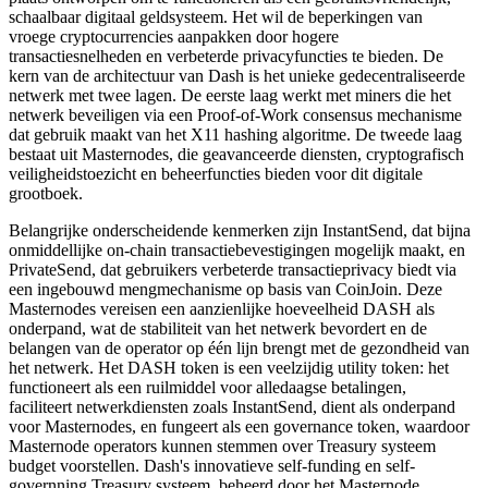
schaalbaar digitaal geldsysteem. Het wil de beperkingen van
vroege cryptocurrencies aanpakken door hogere
transactiesnelheden en verbeterde privacyfuncties te bieden. De
kern van de architectuur van Dash is het unieke gedecentraliseerde
netwerk met twee lagen. De eerste laag werkt met miners die het
netwerk beveiligen via een Proof-of-Work consensus mechanisme
dat gebruik maakt van het X11 hashing algoritme. De tweede laag
bestaat uit Masternodes, die geavanceerde diensten, cryptografisch
veiligheidstoezicht en beheerfuncties bieden voor dit digitale
grootboek.
Belangrijke onderscheidende kenmerken zijn InstantSend, dat bijna
onmiddellijke on-chain transactiebevestigingen mogelijk maakt, en
PrivateSend, dat gebruikers verbeterde transactieprivacy biedt via
een ingebouwd mengmechanisme op basis van CoinJoin. Deze
Masternodes vereisen een aanzienlijke hoeveelheid DASH als
onderpand, wat de stabiliteit van het netwerk bevordert en de
belangen van de operator op één lijn brengt met de gezondheid van
het netwerk. Het DASH token is een veelzijdig utility token: het
functioneert als een ruilmiddel voor alledaagse betalingen,
faciliteert netwerkdiensten zoals InstantSend, dient als onderpand
voor Masternodes, en fungeert als een governance token, waardoor
Masternode operators kunnen stemmen over Treasury systeem
budget voorstellen. Dash's innovatieve self-funding en self-
governning Treasury systeem, beheerd door het Masternode