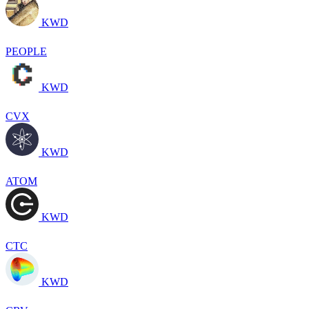
KWD
PEOPLE
KWD
CVX
KWD
ATOM
KWD
CTC
KWD