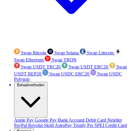
Swap Bitcoin
Swap Solana
Swap Litecoin
Swap Ethereum
Swap TRON
Swap USDT TRC20
Swap USDT ERC20
Swap
USDT BEP20
Swap USDC ERC20
Swap USDC
Polygon
Betaalmethoden
Apple Pay
Google Pay
Bank Account
Debit Card
Neteller
PayPal
Revolut
Skrill
AstroPay
Trustly
Pix
SPEI
Credit Card