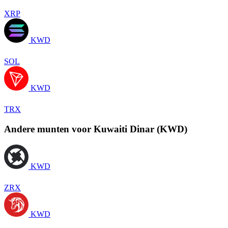
XRP
KWD
SOL
KWD
TRX
Andere munten voor Kuwaiti Dinar (KWD)
KWD
ZRX
KWD