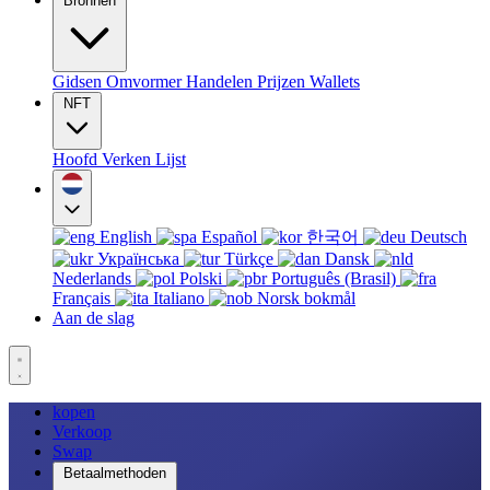
Bronnen
Gidsen
Omvormer
Handelen
Prijzen
Wallets
NFT
Hoofd
Verken
Lijst
English
Español
한국어
Deutsch
Українська
Türkçe
Dansk
Nederlands
Polski
Português (Brasil)
Français
Italiano
Norsk bokmål
Aan de slag
kopen
Verkoop
Swap
Betaalmethoden