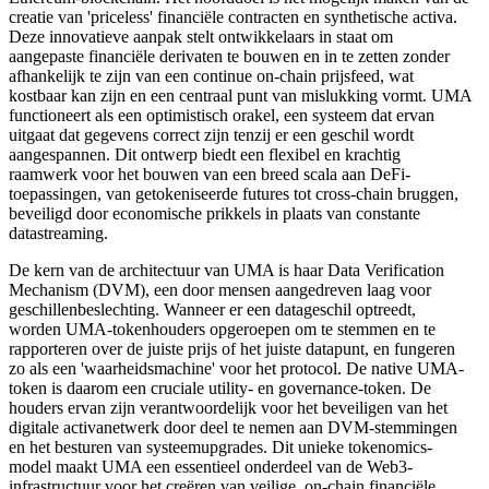
creatie van 'priceless' financiële contracten en synthetische activa.
Deze innovatieve aanpak stelt ontwikkelaars in staat om
aangepaste financiële derivaten te bouwen en in te zetten zonder
afhankelijk te zijn van een continue on-chain prijsfeed, wat
kostbaar kan zijn en een centraal punt van mislukking vormt. UMA
functioneert als een optimistisch orakel, een systeem dat ervan
uitgaat dat gegevens correct zijn tenzij er een geschil wordt
aangespannen. Dit ontwerp biedt een flexibel en krachtig
raamwerk voor het bouwen van een breed scala aan DeFi-
toepassingen, van getokeniseerde futures tot cross-chain bruggen,
beveiligd door economische prikkels in plaats van constante
datastreaming.
De kern van de architectuur van UMA is haar Data Verification
Mechanism (DVM), een door mensen aangedreven laag voor
geschillenbeslechting. Wanneer er een datageschil optreedt,
worden UMA-tokenhouders opgeroepen om te stemmen en te
rapporteren over de juiste prijs of het juiste datapunt, en fungeren
zo als een 'waarheidsmachine' voor het protocol. De native UMA-
token is daarom een cruciale utility- en governance-token. De
houders ervan zijn verantwoordelijk voor het beveiligen van het
digitale activanetwerk door deel te nemen aan DVM-stemmingen
en het besturen van systeemupgrades. Dit unieke tokenomics-
model maakt UMA een essentieel onderdeel van de Web3-
infrastructuur voor het creëren van veilige, on-chain financiële