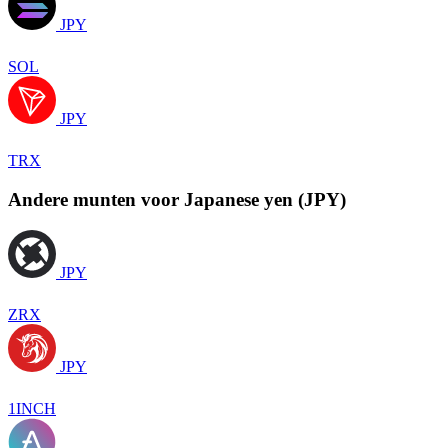
JPY
SOL
JPY
TRX
Andere munten voor Japanese yen (JPY)
JPY
ZRX
JPY
1INCH