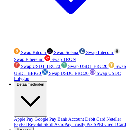
Swap Bitcoin
Swap Solana
Swap Litecoin
Swap Ethereum
Swap TRON
Swap USDT TRC20
Swap USDT ERC20
Swap
USDT BEP20
Swap USDC ERC20
Swap USDC
Polygon
Betaalmethoden
Apple Pay
Google Pay
Bank Account
Debit Card
Neteller
PayPal
Revolut
Skrill
AstroPay
Trustly
Pix
SPEI
Credit Card