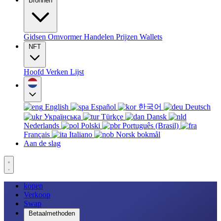
Bronnen
Gidsen
Omvormer
Handelen
Prijzen
Wallets
NFT
Hoofd
Verken
Lijst
English
Español
한국어
Deutsch
Українська
Türkçe
Dansk
Nederlands
Polski
Português (Brasil)
Français
Italiano
Norsk bokmål
Aan de slag
kopen
Verkoop
Swap
Betaalmethoden