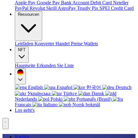
Apple Pay
Google Pay
Bank Account
Debit Card
Neteller
PayPal
Revolut
Skrill
AstroPay
Trustly
Pix
SPEI
Credit Card
Ressourcen
Leitfäden
Konverter
Handel
Preise
Wallets
NFT
Hauptseite
Erkunden Sie
Liste
English
Español
한국어
Deutsch
Українська
Türkçe
Dansk
Nederlands
Polski
Português (Brasil)
Français
Italiano
Norsk bokmål
Los geht's
Kaufen