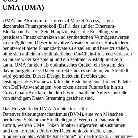
UMA (UMA)
UMA, ein Akronym für Universal Market Access, ist ein
dezentrales Finanzprotokoll (DeFi), das auf der Ethereum-
Blockchain basiert. Sein Hauptziel ist es, die Erstellung von
preislosen Finanzkontrakten und synthetischen Vermögenswerten
zu ermöglichen. Dieser innovative Ansatz erlaubt es Entwicklern,
benutzerdefinierte Finanzderivate zu erstellen und bereitzustellen,
ohne sich auf einen kontinuierlichen On-Chain-Preisfeed verlassen
zu müssen, der kostspielig und ein zentraler Ausfallpunkt sein
kann. UMA fungiert als optimistisches Orakel, ein System, das
davon ausgeht, dass Daten korrekt sind, es sei denn, ein Streitfall
wird gemeldet. Dieses Design bietet ein flexibles und
leistungsstarkes Framework für die Erstellung einer breiten Palette
von DeFi-Anwendungen, von tokenisierten Futures bis hin zu
Cross-Chain-Brücken, die durch wirtschaftliche Anreize anstelle
von ständigem Daten-Streaming gesichert sind.
Das Herzstück der UMA-Architektur ist ihr
Datenverifizierungsmechanismus (DVM), eine von Menschen
betriebene Schicht zur Streitbeilegung. Wenn ein Datenstreit
auftritt, werden UMA-Token-Inhaber aufgerufen, abzustimmen
und den korrekten Preis oder Datenpunkt zu melden, und
fungieren so als „Wahrheitsmaschine“ für das Protokoll. Der native