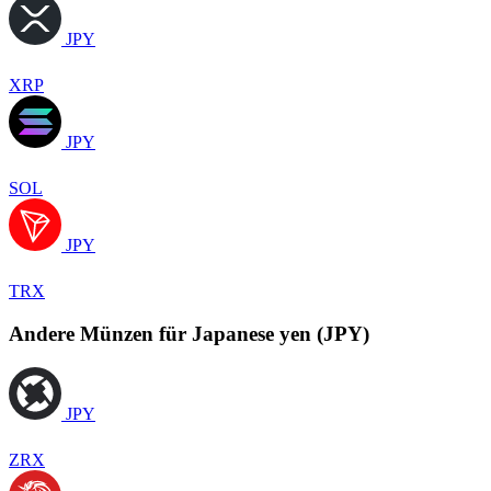
JPY
XRP
JPY
SOL
JPY
TRX
Andere Münzen für Japanese yen (JPY)
JPY
ZRX