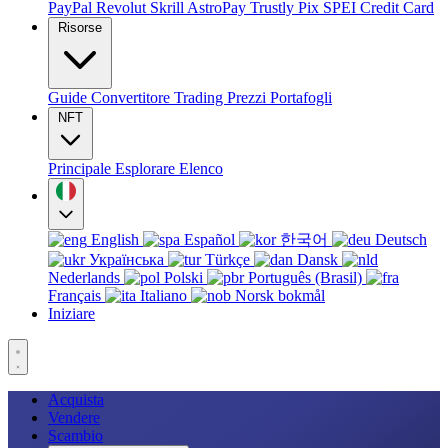
PayPal
Revolut
Skrill
AstroPay
Trustly
Pix
SPEI
Credit Card
Risorse
Guide
Convertitore
Trading
Prezzi
Portafogli
NFT
Principale
Esplorare
Elenco
English
Español
한국어
Deutsch
Українська
Türkçe
Dansk
Nederlands
Polski
Português (Brasil)
Français
Italiano
Norsk bokmål
Iniziare
Acquista
Vendere
Scambio