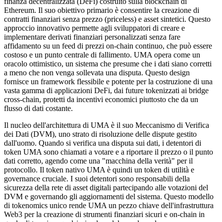
finanza decentralizzata (DeFi) costruito sulla blockchain di
Ethereum. Il suo obiettivo primario è consentire la creazione di
contratti finanziari senza prezzo (priceless) e asset sintetici. Questo
approccio innovativo permette agli sviluppatori di creare e
implementare derivati finanziari personalizzati senza fare
affidamento su un feed di prezzi on-chain continuo, che può essere
costoso e un punto centrale di fallimento. UMA opera come un
oracolo ottimistico, un sistema che presume che i dati siano corretti
a meno che non venga sollevata una disputa. Questo design
fornisce un framework flessibile e potente per la costruzione di una
vasta gamma di applicazioni DeFi, dai future tokenizzati ai bridge
cross-chain, protetti da incentivi economici piuttosto che da un
flusso di dati costante.
Il nucleo dell'architettura di UMA è il suo Meccanismo di Verifica
dei Dati (DVM), uno strato di risoluzione delle dispute gestito
dall'uomo. Quando si verifica una disputa sui dati, i detentori di
token UMA sono chiamati a votare e a riportare il prezzo o il punto
dati corretto, agendo come una "macchina della verità" per il
protocollo. Il token nativo UMA è quindi un token di utilità e
governance cruciale. I suoi detentori sono responsabili della
sicurezza della rete di asset digitali partecipando alle votazioni del
DVM e governando gli aggiornamenti del sistema. Questo modello
di tokenomics unico rende UMA un pezzo chiave dell'infrastruttura
Web3 per la creazione di strumenti finanziari sicuri e on-chain in