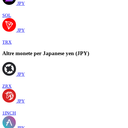
JPY
SOL
JPY
TRX
Altre monete per Japanese yen (JPY)
JPY
ZRX
JPY
1INCH
JPY