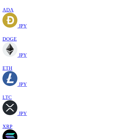
ADA
JPY
DOGE
JPY
ETH
JPY
LTC
JPY
XRP