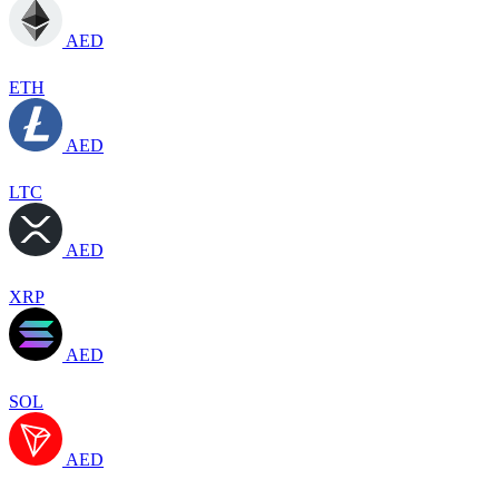
AED
ETH
AED
LTC
AED
XRP
AED
SOL
AED