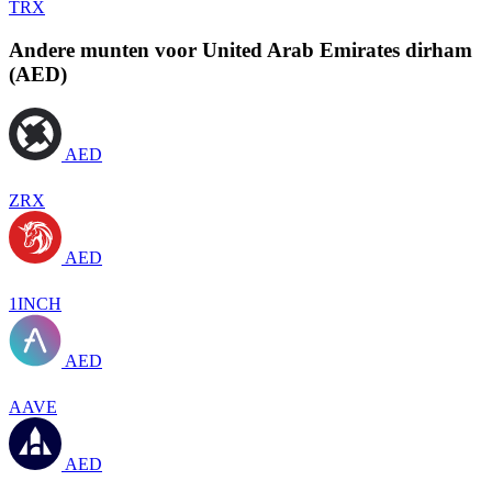
TRX
Andere munten voor United Arab Emirates dirham
(AED)
AED
ZRX
AED
1INCH
AED
AAVE
AED