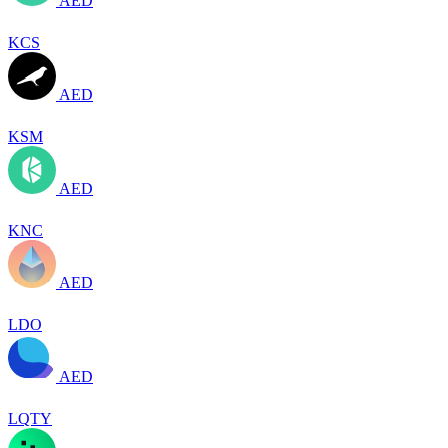
AED
KCS
AED
KSM
AED
KNC
AED
LDO
AED
LQTY