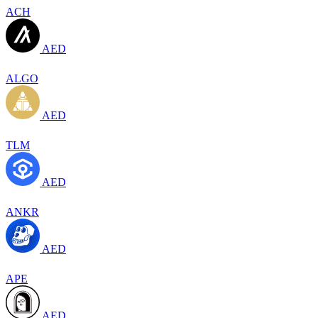
ACH
AED
ALGO
AED
TLM
AED
ANKR
AED
APE
AED