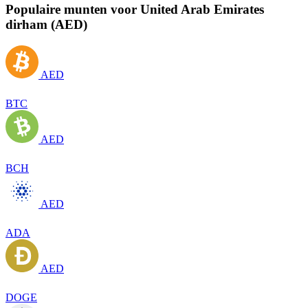
Populaire munten voor United Arab Emirates
dirham (AED)
AED
BTC
AED
BCH
AED
ADA
AED
DOGE