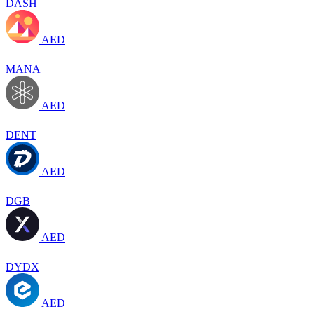
DASH
AED
MANA
AED
DENT
AED
DGB
AED
DYDX
AED