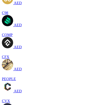
AED
C98
AED
COMP
AED
CFX
AED
PEOPLE
AED
CVX