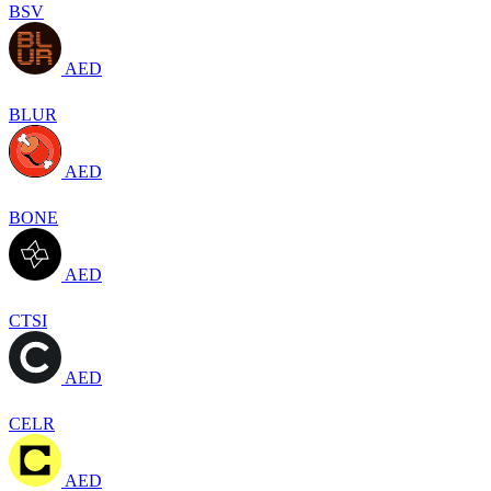
BSV
AED
BLUR
AED
BONE
AED
CTSI
AED
CELR
AED