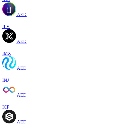
AED
ILV
AED
IMX
AED
INJ
AED
ICP
AED