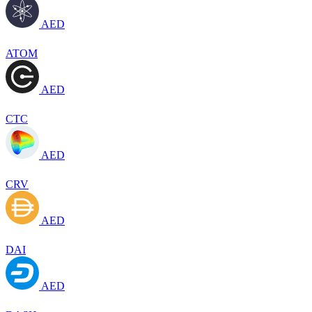
AED
ATOM
AED
CTC
AED
CRV
AED
DAI
AED