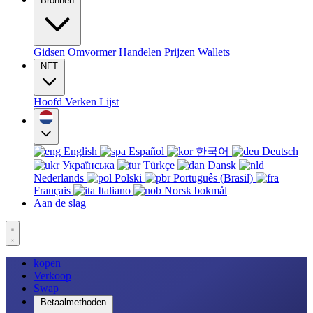
Bronnen
Gidsen
Omvormer
Handelen
Prijzen
Wallets
NFT
Hoofd
Verken
Lijst
English
Español
한국어
Deutsch
Українська
Türkçe
Dansk
Nederlands
Polski
Português (Brasil)
Français
Italiano
Norsk bokmål
Aan de slag
kopen
Verkoop
Swap
Betaalmethoden