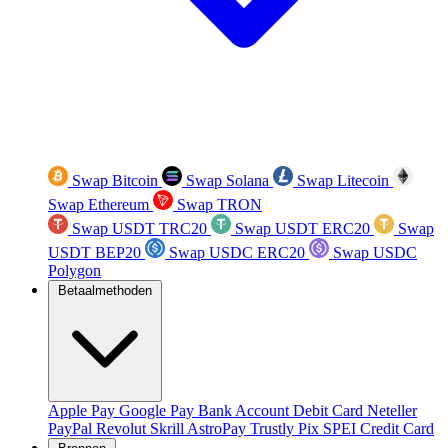
Swap Bitcoin
Swap Solana
Swap Litecoin
Swap Ethereum
Swap TRON
Swap USDT TRC20
Swap USDT ERC20
Swap
USDT BEP20
Swap USDC ERC20
Swap USDC
Polygon
Betaalmethoden
Apple Pay
Google Pay
Bank Account
Debit Card
Neteller
PayPal
Revolut
Skrill
AstroPay
Trustly
Pix
SPEI
Credit Card