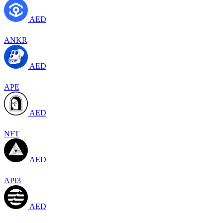
AED
ANKR
AED
APE
AED
NFT
AED
API3
AED