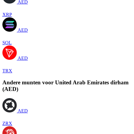
AED
XRP
AED
SOL
AED
TRX
Andere munten voor United Arab Emirates dirham
(AED)
AED
ZRX