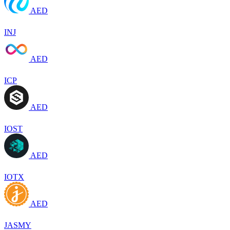
AED
INJ
AED
ICP
AED
IOST
AED
IOTX
AED
JASMY