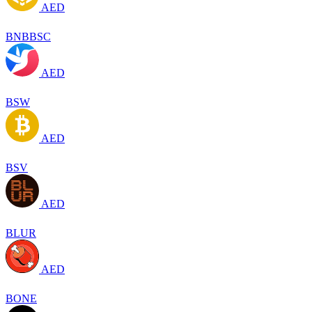
AED
BNBBSC
AED
BSW
AED
BSV
AED
BLUR
AED
BONE