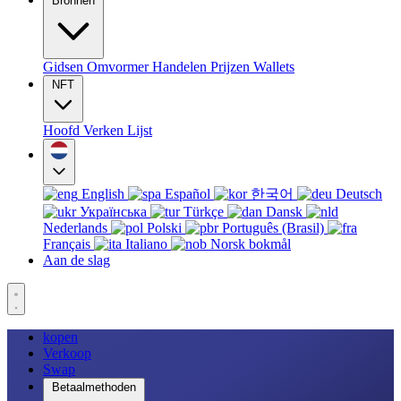
Bronnen
Gidsen
Omvormer
Handelen
Prijzen
Wallets
NFT
Hoofd
Verken
Lijst
English
Español
한국어
Deutsch
Українська
Türkçe
Dansk
Nederlands
Polski
Português (Brasil)
Français
Italiano
Norsk bokmål
Aan de slag
kopen
Verkoop
Swap
Betaalmethoden