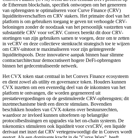
de Ethereum blockchain, specifiek ontworpen om het genereren
van opbrengsten te optimaliseren voor Curve Finance (CRV)
liquiditeitsverschaffers en CRV stakers. Het primaire doel van het
platform is om gebruikers toegang te geven tot verhoogde CRV-
beloningen zonder de noodzaak van het persoonlijk vastzetten van
substantiële CRV voor veCRV. Convex bereikt dit door CRV-
stortingen van zijn gebruikers samen te voegen, deze om te zetten
in veCRV en deze collectieve stemkracht strategisch toe te wijzen
om CRV-uitstoot te maximaliseren voor zijn geïntegreerde
liquiditeitspools. Deze innovatieve aanpak binnen haar slimme
contractarchitectuur democratiseert hogere DeFi-opbrengsten
binnen het gedecentraliseerde netwerk.
Het CVX token staat centraal in het Convex Finance ecosysteem
en dient zowel als utility en governance token. Houders kunnen
CVX inzetten om een evenredig deel van de inkomsten van het
platform te ontvangen, die worden gegenereerd uit
prestatievergoedingen op de gestimuleerde CRV-opbrengsten; dit
inzetmechanisme biedt een directe stimulans. Bovendien
beschikken houders van CVX-tokens over bestuursrechten,
waardoor ze invloed kunnen uitoefenen op belangrijke
protocolbeslissingen en upgrades via het on-chain systeem. De
tokenomics stimuleren ook liquiditeit voor cvxCRV, een liquide
derivaat met inzet dat CRV vertegenwoordigt die in Convex wordt
gestort. Als een dominante kracht in de "Curve Wars", heeft