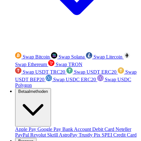
Swap Bitcoin
Swap Solana
Swap Litecoin
Swap Ethereum
Swap TRON
Swap USDT TRC20
Swap USDT ERC20
Swap
USDT BEP20
Swap USDC ERC20
Swap USDC
Polygon
Betaalmethoden
Apple Pay
Google Pay
Bank Account
Debit Card
Neteller
PayPal
Revolut
Skrill
AstroPay
Trustly
Pix
SPEI
Credit Card