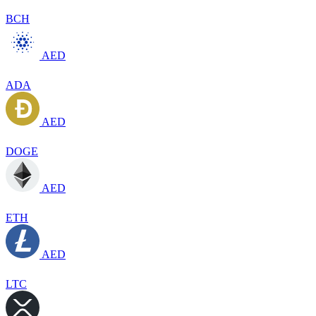
BCH
AED
ADA
AED
DOGE
AED
ETH
AED
LTC