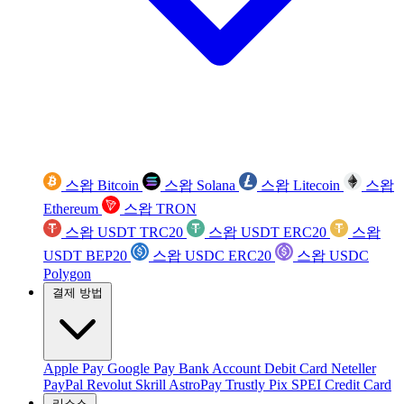
스왑 Bitcoin
스왑 Solana
스왑 Litecoin
스왑
Ethereum
스왑 TRON
스왑 USDT TRC20
스왑 USDT ERC20
스왑
USDT BEP20
스왑 USDC ERC20
스왑 USDC
Polygon
결제 방법
Apple Pay
Google Pay
Bank Account
Debit Card
Neteller
PayPal
Revolut
Skrill
AstroPay
Trustly
Pix
SPEI
Credit Card
리소스