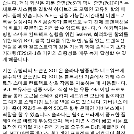
습니다. 핵심 혁신은 지분 증명(PoS)과 역사 증명(PoH)이라는
새로운 시스템을 결합한 하이브리드 모델인 고유한 합의 메
커니즘에 있습니다. PoH는 검증 가능한 시간대별 이벤트 기
록을 생성하여 PoS 검증자가 블록으로 묶기 전에 트랜잭션을
더 빠르게 주문하고 처리할 수 있도록 합니다. 이 아키텍처는
병렬 스마트 컨트랙트 실행을 위한 Sealevel, 최적화된 합의를
위한 타워 BFT, 블록 전파를 위한 터빈, 멤풀 없는 트랜잭션
전달을 위한 걸프스트림과 같은 기능과 함께 솔라나가 초당
거래량(TPS)과 1초 미만의 최종성을 매우 높게 달성할 수 있
게 해줍니다.
기본 유틸리티 토큰인 SOL은 솔라나 탈중앙화 네트워크에
필수적인 요소입니다. SOL은 블록체인 기술에서 거래 수수
료와 스마트 컨트랙트 상호 작용을 지불하는 데 사용됩니다.
SOL 보유자는 검증자에게 직접 또는 유동 스테이킹 프로토
콜을 통해 토큰을 스테이킹하여 네트워크 보안에 참여하고
그 대가로 스테이킹 보상을 받을 수도 있습니다. 거버넌스 메
커니즘이 진화하는 동안 SOL은 향후 온체인 거버넌스에서
역할을 할 수 있습니다. 솔라나는 웹3 인프라에서 중요한 플
레이어로 빠르게 부상했으며, 특히 지연 시간이 짧고 비용 효
율적인 디지털 자산 관리 기능을 요구하는 DeFi 애플리케이
션, NFT 마켓플레이스, 웹3 게임 프로젝트에 선호되어 확장