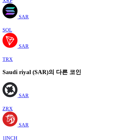
XRP
SAR
SOL
SAR
TRX
Saudi riyal (SAR)의 다른 코인
SAR
ZRX
SAR
1INCH