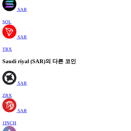
SAR
SOL
SAR
TRX
Saudi riyal (SAR)의 다른 코인
SAR
ZRX
SAR
1INCH