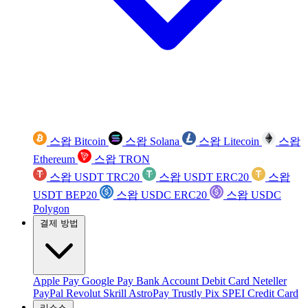
스왑 Bitcoin
스왑 Solana
스왑 Litecoin
스왑
Ethereum
스왑 TRON
스왑 USDT TRC20
스왑 USDT ERC20
스왑
USDT BEP20
스왑 USDC ERC20
스왑 USDC
Polygon
결제 방법
Apple Pay
Google Pay
Bank Account
Debit Card
Neteller
PayPal
Revolut
Skrill
AstroPay
Trustly
Pix
SPEI
Credit Card
리소스