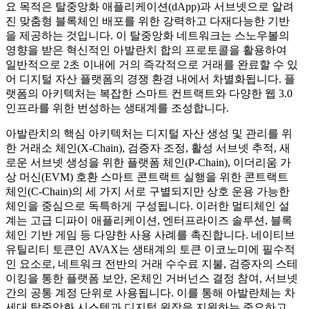
요 목적은 탈중앙화 애플리케이션(dApp)과 서브넷으로 알려
진 맞춤형 블록체인 배포를 위한 강력하고 다재다능한 기반
을 제공하는 것입니다. 이 탈중앙화 네트워크는 스노우볼의
영향을 받은 혁신적인 아발란치 합의 프로토콜을 활용하여
일반적으로 2초 이내에 거의 즉각적으로 거래를 완료할 수 있
어 디지털 자산 플랫폼의 경쟁 환경 내에서 차별화됩니다. 플
랫폼의 아키텍처는 복잡한 스마트 컨트랙트와 다양한 웹 3.0
인프라를 위한 번성하는 생태계를 조성합니다.
아발란치의 핵심 아키텍처는 디지털 자산 생성 및 관리를 위
한 거래소 체인(X-Chain), 검증자 조정, 활성 서브넷 추적, 새
로운 서브넷 생성을 위한 플랫폼 체인(P-Chain), 이더리움 가
상 머신(EVM) 호환 스마트 콘트랙트 실행을 위한 콘트랙트
체인(C-Chain)의 세 가지 서로 구별되지만 상호 운용 가능한
체인을 중심으로 독특하게 구성됩니다. 이러한 멀티체인 설
계는 고급 디파이 애플리케이션, 엔터프라이즈 솔루션, 블록
체인 기반 게임 등 다양한 사용 사례를 촉진합니다. 네이티브
유틸리티 토큰인 AVAX는 생태계의 토큰 이코노미에 필수적
인 요소로, 네트워크 전반의 거래 수수료 지불, 검증자의 스테
이킹을 통한 플랫폼 보안, 온체인 거버넌스 결정 참여, 서브넷
간의 공통 계정 단위로 사용됩니다. 이를 통해 아발란체는 차
세대 탈중앙화 시스템과 디지털 원장을 지원하는 중요하고