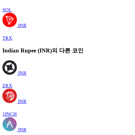
SOL
INR
TRX
Indian Rupee (INR)의 다른 코인
INR
ZRX
INR
1INCH
INR