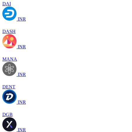
DAI
INR
DASH
INR
MANA
INR
DENT
INR
DGB
INR