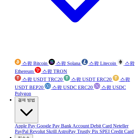
스왑 Bitcoin
스왑 Solana
스왑 Litecoin
스왑
Ethereum
스왑 TRON
스왑 USDT TRC20
스왑 USDT ERC20
스왑
USDT BEP20
스왑 USDC ERC20
스왑 USDC
Polygon
결제 방법
Apple Pay
Google Pay
Bank Account
Debit Card
Neteller
PayPal
Revolut
Skrill
AstroPay
Trustly
Pix
SPEI
Credit Card
리소스