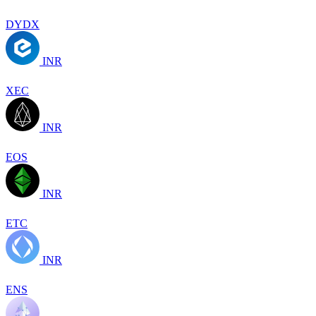
DYDX
INR
XEC
INR
EOS
INR
ETC
INR
ENS