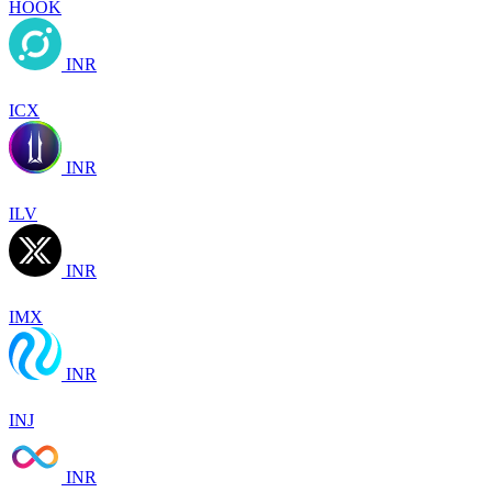
HOOK
INR
ICX
INR
ILV
INR
IMX
INR
INJ
INR