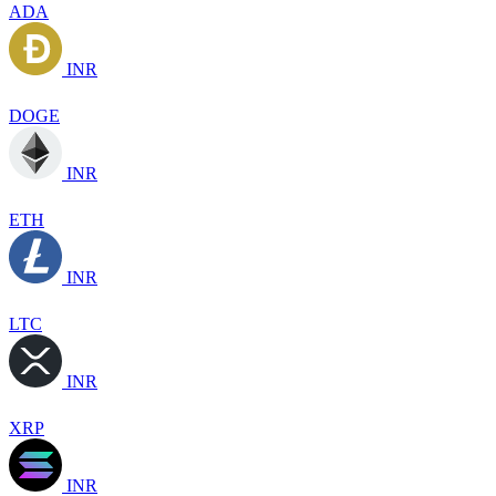
ADA
INR
DOGE
INR
ETH
INR
LTC
INR
XRP
INR