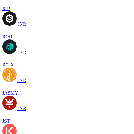
ICP
INR
IOST
INR
IOTX
INR
JASMY
INR
JST