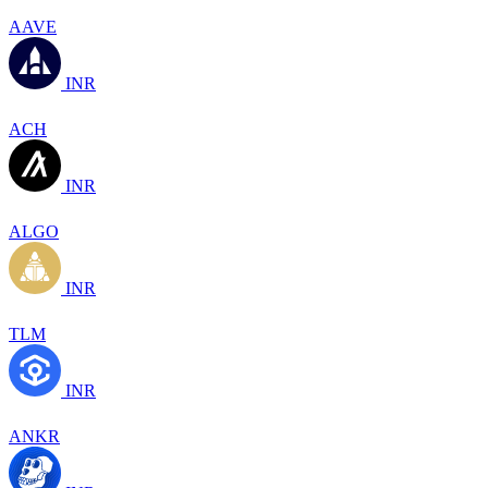
AAVE
INR
ACH
INR
ALGO
INR
TLM
INR
ANKR