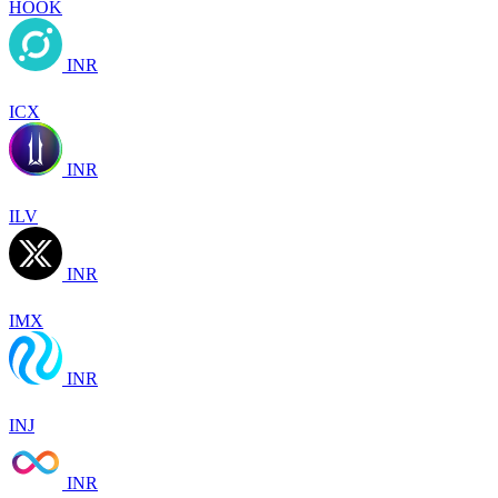
HOOK
INR
ICX
INR
ILV
INR
IMX
INR
INJ
INR