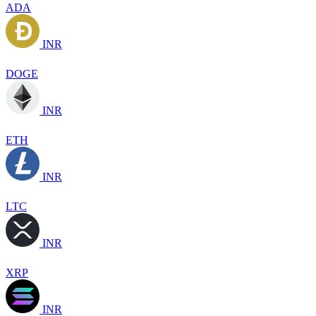
ADA
INR
DOGE
INR
ETH
INR
LTC
INR
XRP
INR