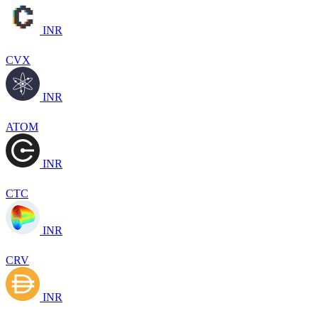
INR
CVX
INR
ATOM
INR
CTC
INR
CRV
INR