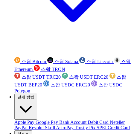
스왑 Bitcoin
스왑 Solana
스왑 Litecoin
스왑
Ethereum
스왑 TRON
스왑 USDT TRC20
스왑 USDT ERC20
스왑
USDT BEP20
스왑 USDC ERC20
스왑 USDC
Polygon
결제 방법
Apple Pay
Google Pay
Bank Account
Debit Card
Neteller
PayPal
Revolut
Skrill
AstroPay
Trustly
Pix
SPEI
Credit Card
리소스