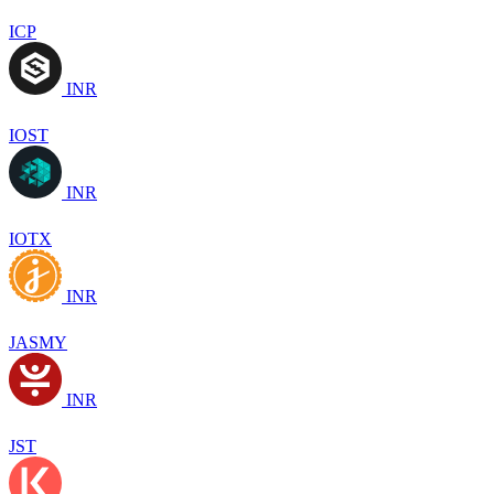
ICP
INR
IOST
INR
IOTX
INR
JASMY
INR
JST