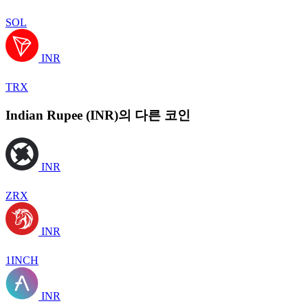
SOL
INR
TRX
Indian Rupee (INR)의 다른 코인
INR
ZRX
INR
1INCH
INR