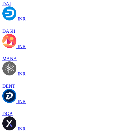
DAI
INR
DASH
INR
MANA
INR
DENT
INR
DGB
INR