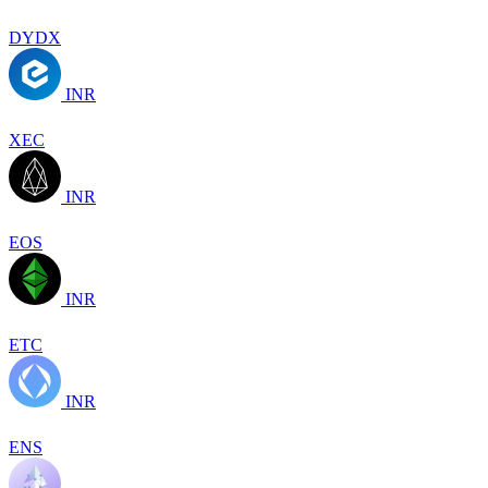
DYDX
INR
XEC
INR
EOS
INR
ETC
INR
ENS