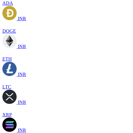
ADA
INR
DOGE
INR
ETH
INR
LTC
INR
XRP
INR