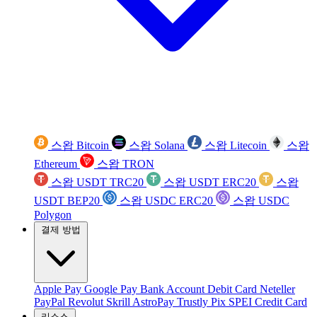
스왑 Bitcoin
스왑 Solana
스왑 Litecoin
스왑
Ethereum
스왑 TRON
스왑 USDT TRC20
스왑 USDT ERC20
스왑
USDT BEP20
스왑 USDC ERC20
스왑 USDC
Polygon
결제 방법
Apple Pay
Google Pay
Bank Account
Debit Card
Neteller
PayPal
Revolut
Skrill
AstroPay
Trustly
Pix
SPEI
Credit Card
리소스