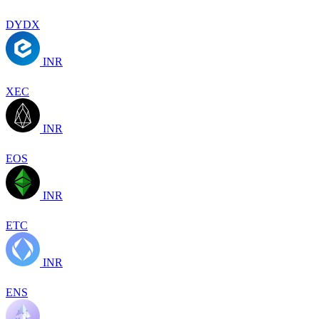
DYDX
INR
XEC
INR
EOS
INR
ETC
INR
ENS