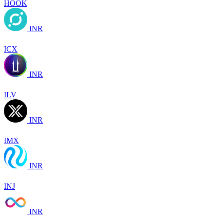
HOOK
INR
ICX
INR
ILV
INR
IMX
INR
INJ
INR