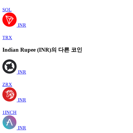
SOL
INR
TRX
Indian Rupee (INR)의 다른 코인
INR
ZRX
INR
1INCH
INR