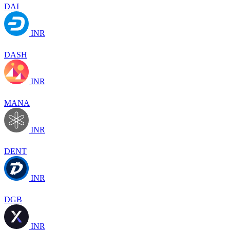
DAI
INR
DASH
INR
MANA
INR
DENT
INR
DGB
INR