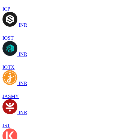
ICP
INR
IOST
INR
IOTX
INR
JASMY
INR
JST