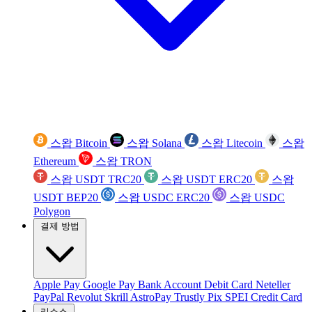
스왑 Bitcoin
스왑 Solana
스왑 Litecoin
스왑
Ethereum
스왑 TRON
스왑 USDT TRC20
스왑 USDT ERC20
스왑
USDT BEP20
스왑 USDC ERC20
스왑 USDC
Polygon
결제 방법
Apple Pay
Google Pay
Bank Account
Debit Card
Neteller
PayPal
Revolut
Skrill
AstroPay
Trustly
Pix
SPEI
Credit Card
리소스