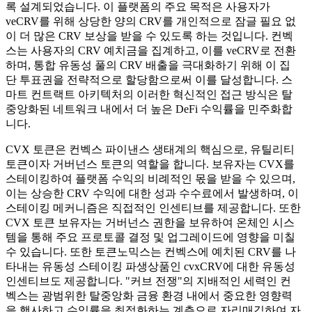
록 설계되었습니다. 이 플랫폼의 주요 목적은 사용자가
veCRV를 위해 상당한 양의 CRV를 개인적으로 잠글 필요 없
이 더 많은 CRV 보상을 받을 수 있도록 하는 것입니다. 컨벡
스는 사용자의 CRV 예치금을 집계하고, 이를 veCRV로 전환
하며, 통합 유동성 풀의 CRV 배출을 극대화하기 위해 이 집
단 투표권을 전략적으로 할당함으로써 이를 달성합니다. 스
마트 컨트랙트 아키텍처의 이러한 혁신적인 접근 방식은 탈
중앙화된 네트워크 내에서 더 높은 DeFi 수익률을 민주화합
니다.
CVX 토큰은 컨벡스 파이낸스 생태계의 핵심으로, 유틸리티
토큰이자 거버넌스 토큰의 역할을 합니다. 보유자는 CVX를
스테이킹하여 플랫폼 수익의 비례적인 몫을 받을 수 있으며,
이는 상승한 CRV 수익에 대한 성과 수수료에서 발생하며, 이
스테이킹 메커니즘은 직접적인 인센티브를 제공합니다. 또한
CVX 토큰 보유자는 거버넌스 권한을 보유하여 온체인 시스
템을 통해 주요 프로토콜 결정 및 업그레이드에 영향을 미칠
수 있습니다. 또한 토큰노믹스는 컨벡스에 예치된 CRV를 나
타내는 유동성 스테이킹 파생상품인 cvxCRV에 대한 유동성
인센티브도 제공합니다. "커브 전쟁"의 지배적인 세력인 컨
벡스는 광범위한 탈중앙화 금융 환경 내에서 중요한 영향력
을 행사하고 수익률을 최적화하는 계층으로 자리매김하여 자