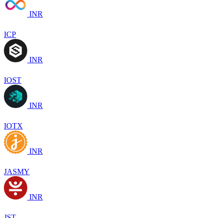
INR
ICP
INR
IOST
INR
IOTX
INR
JASMY
INR
JST