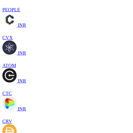
PEOPLE
INR
CVX
INR
ATOM
INR
CTC
INR
CRV