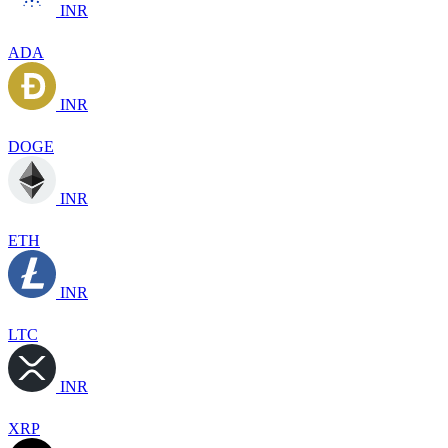
INR
ADA
INR
DOGE
INR
ETH
INR
LTC
INR
XRP