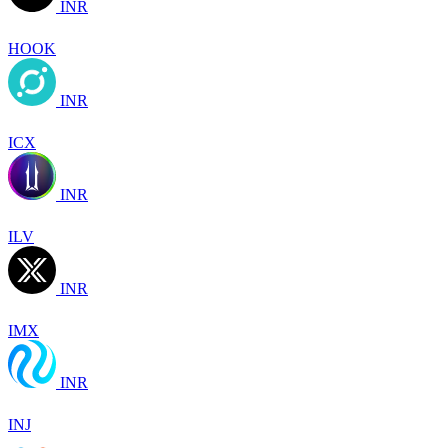
INR
HOOK
INR
ICX
INR
ILV
INR
IMX
INR
INJ