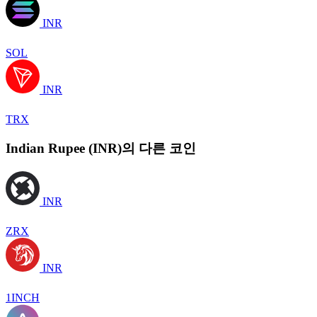
INR
SOL
INR
TRX
Indian Rupee (INR)의 다른 코인
INR
ZRX
INR
1INCH