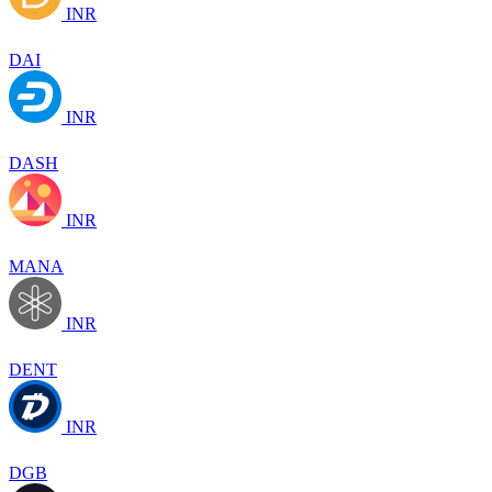
INR
DAI
INR
DASH
INR
MANA
INR
DENT
INR
DGB