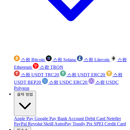
스왑 Bitcoin
스왑 Solana
스왑 Litecoin
스왑
Ethereum
스왑 TRON
스왑 USDT TRC20
스왑 USDT ERC20
스왑
USDT BEP20
스왑 USDC ERC20
스왑 USDC
Polygon
결제 방법
Apple Pay
Google Pay
Bank Account
Debit Card
Neteller
PayPal
Revolut
Skrill
AstroPay
Trustly
Pix
SPEI
Credit Card
리소스